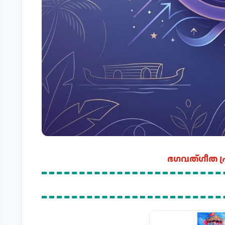
ഭഗവത്ഗീത പ്