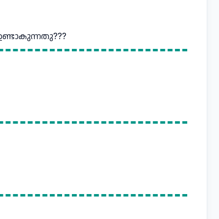
ഉണ്ടാകുന്നതു???