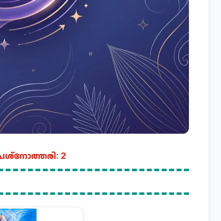
രശ്നോത്തരി​: 2