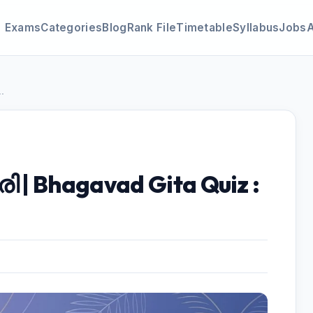
Exams
Categories
Blog
Rank File
Timetable
Syllabus
Jobs
.
 | Bhagavad Gita Quiz :