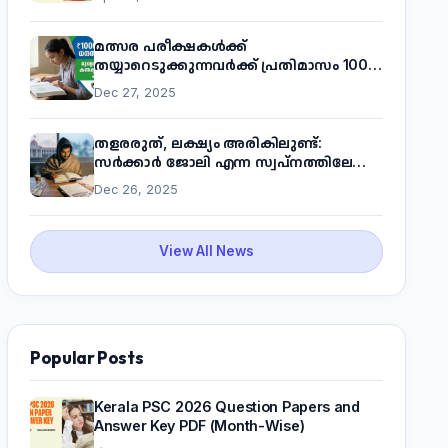
മത്സര പരീക്ഷകൾക്ക്
തയ്യാറെടുക്കുന്നവർക്ക് പ്രതിമാസം 1000
രൂപ! മുഖ്യമന്ത്രിയുടെ 'കണക്ട് ടു വർക്ക്'
Dec 27, 2025
പദ്ധതിയെക്കുറിച്ച് അറിയാം
തളരരുത്, ലക്ഷ്യം അരികിലുണ്ട്:
സർക്കാർ ജോലി എന്ന സ്വപ്നത്തിലേക്ക്
നടന്നെത്താം
Dec 26, 2025
View All News
Popular Posts
Kerala PSC 2026 Question Papers and
Answer Key PDF (Month-Wise)