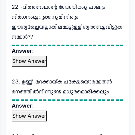
22. വിത്തനാഥന്റെ ബേബിക്കു പാലും
നിര്‍ധനച്ചെറുക്കനുമിനീരും
ഈശ്വരേച്ഛയല്ലാകിലമ്മട്ടുള്ളീശ്വരനെച്ചവിട്ടുക
നമ്മള്‍??
Answer:
Show Answer
23. ഉണ്ണീ മറക്കായ്ക പക്ഷേയൊരമ്മതന്‍
നെഞ്ഞില്‍നിന്നുണ്ട മധുരമൊരിക്കലും
Answer:
Show Answer