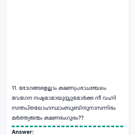
11. ഭോഗങ്ങളെല്ലാം ക്ഷണപ്രഭാചഞ്ചലം
വേഗേന നഷ്ടമാമായുസ്സുമോര്‍ക്ക നീ വഹ്നി
സന്തപ്തലോഹസ്ഥാംബുബിന്ദുനാസന്നിഭം
മര്‍ത്ത്യജന്മം ക്ഷണഭംഗുരം??
Answer: