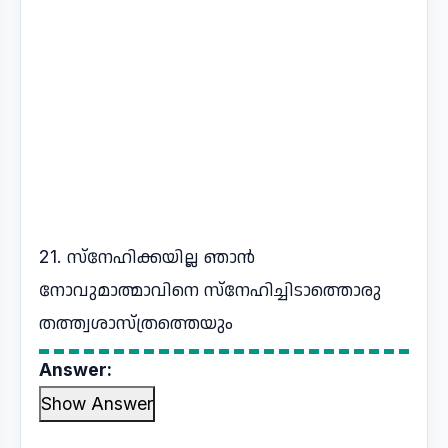
21. സ്‌നേഹിക്കയില്ല ഞാന്‍
നോവുമാത്മാവിനെ സ്‌നേഹിച്ചിടാത്തൊരു
തത്ത്വശാസ്ത്രത്തെയും
Answer:
Show Answer