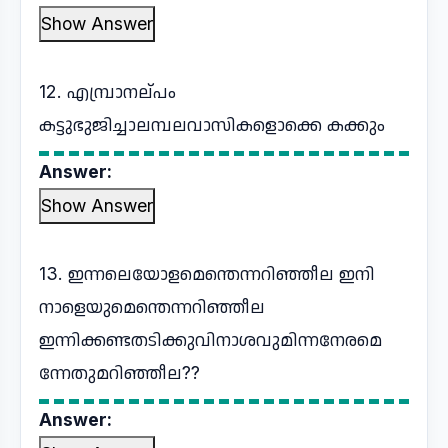
Show Answer
12. എമ്പ്രാനല്പം
കട്ടുഭുജിച്ചാലമ്പലവാസികളൊക്കെ കക്കും
Answer:
Show Answer
13. ഇന്നലെയോളമെന്തെന്നറിഞ്ഞീല ഇനി
നാളെയുമെന്തെന്നറിഞ്ഞീല
ഇന്നിക്കണ്ടതടിക്കുവിനാശവുമിന്നനേരമെ
ന്നേതുമറിഞ്ഞീല??
Answer: