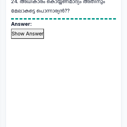
24. അധികാരം കൊയ്യണമാദ്യം അതിനും
മേലാകട്ടെ പൊന്നാര്യന്‍??
Answer:
Show Answer