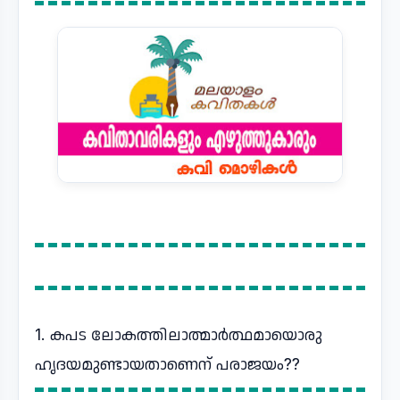
1. കപട ലോകത്തിലാത്മാർത്ഥമായൊരു
ഹൃദയമുണ്ടായതാണെന് പരാജയം??