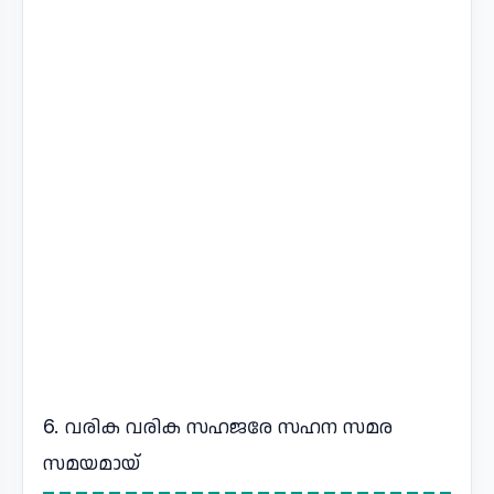
6. വരിക വരിക സഹജരേ സഹന സമര
സമയമായ്