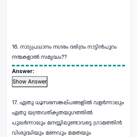
16. നാട്യപ്രധാനം നഗരം ദരിദ്രം നാട്ടിന്‍പുറം
നന്മകളാല്‍ സമൃദ്ധം??
Answer:
Show Answer
17. ഏതു ധൂസരസങ്കല്പങ്ങളില്‍ വളര്‍ന്നാലും
ഏതു യന്ത്രവത്കൃതയുഗത്തില്‍
പുലര്‍ന്നാലും മനസ്സിലുണ്ടാവട്ടെ ഗ്രാമത്തിന്‍
വിശുദ്ധിയും മണവും മമതയും