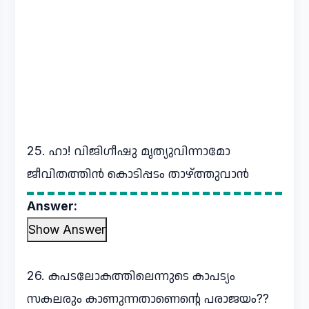
25. ഹാ! വിജിഗീഷു മൃത്യുവിന്നാമോ
ജീവിതത്തിന്‍ കൊടിപ്പടം താഴ്ത്തുവാന്‍
Answer:
Show Answer
26. കപടലോകത്തിലെന്നുടെ കാപട്യം
സകലരും കാണുന്നതാണെന്റെ പരാജയം??