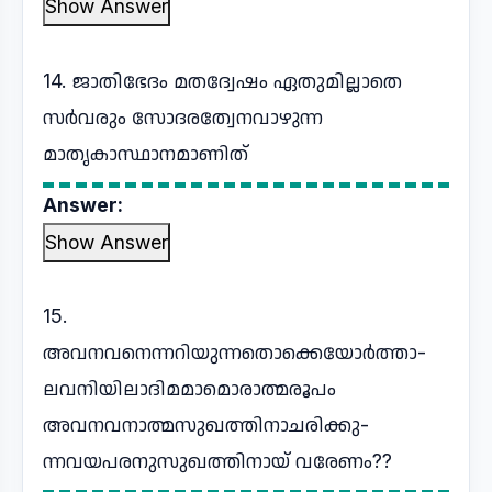
Show Answer
14. ജാതിഭേദം മതദ്വേഷം ഏതുമില്ലാതെ
സര്‍വരും സോദരത്വേനവാഴുന്ന
മാതൃകാസ്ഥാനമാണിത്
Answer:
Show Answer
15.
അവനവനെന്നറിയുന്നതൊക്കെയോര്‍ത്താ-
ലവനിയിലാദിമമാമൊരാത്മരൂപം
അവനവനാത്മസുഖത്തിനാചരിക്കു-
ന്നവയപരനുസുഖത്തിനായ് വരേണം??