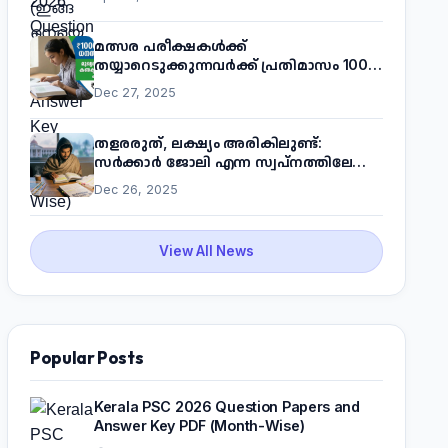
മത്സര പരീക്ഷകൾക്ക്
തയ്യാറെടുക്കുന്നവർക്ക് പ്രതിമാസം 1000
രൂപ! മുഖ്യമന്ത്രിയുടെ 'കണക്ട് ടു വർക്ക്'
Dec 27, 2025
പദ്ധതിയെക്കുറിച്ച് അറിയാം
തളരരുത്, ലക്ഷ്യം അരികിലുണ്ട്:
സർക്കാർ ജോലി എന്ന സ്വപ്നത്തിലേക്ക്
നടന്നെത്താം
Dec 26, 2025
View All News
Popular Posts
Kerala PSC 2026 Question Papers and
Answer Key PDF (Month-Wise)