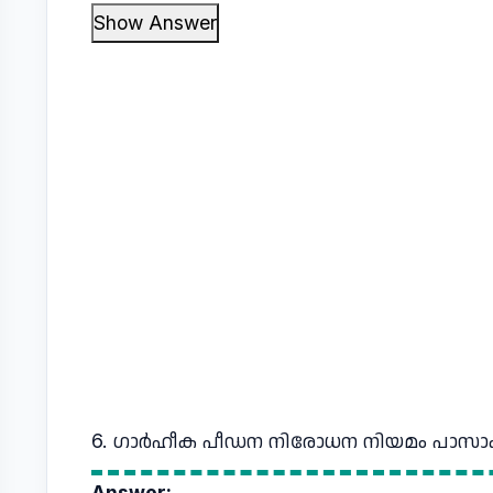
Show Answer
6. ഗാർഹീക പീഡന നിരോധന നിയമം പാസാക
Answer: