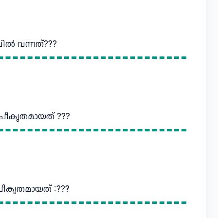
ിൽ വന്നത്???
പീകൃതമായത് ???
പീകൃതമായത് :???