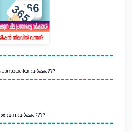
 പാസാക്കിയ വർഷം???
ൽ വന്നവർഷം :???