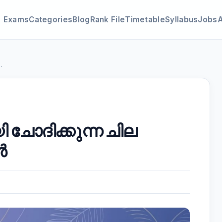
Exams
Categories
Blog
Rank File
Timetable
Syllabus
Jobs
.
 ചോദിക്കുന്ന ചില
ൾ