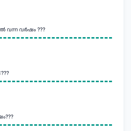
ൽ വന്ന വർഷം ???
???
ഷം???