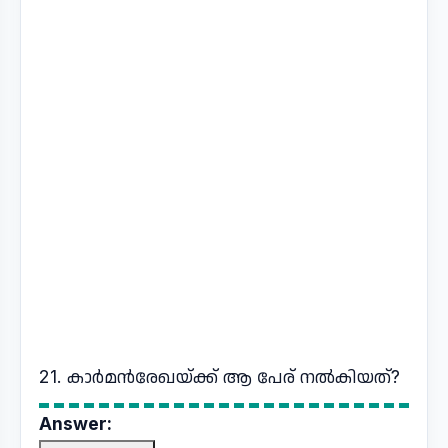
21. കാർമൻരേഖയ്ക്ക് ആ പേര് നൽകിയത്?
Answer: