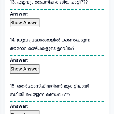
13. ഏറ്റവും താപനില കൂടിയ പാളി???
Answer:
Show Answer
14. ധ്രുവ പ്രദേശങ്ങളിൽ കാണപ്പെടുന്ന
ഔറോറ കാഴ്ചകളുടെ ഉറവിടം?
Answer:
Show Answer
15. തെർമോസ്ഫിയറിന്റെ മുകളിലായി
സ്ഥിതി ചെയ്യുന്ന മണ്ഡലം???
Answer: