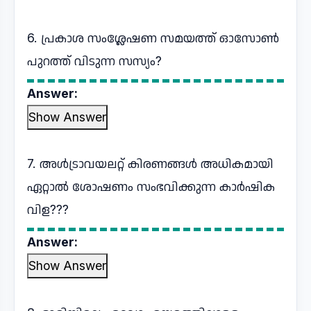
6. പ്രകാശ സംശ്ലേഷണ സമയത്ത് ഓസോൺ
പുറത്ത് വിടുന്ന സസ്യം?
Answer:
Show Answer
7. അൾട്രാവയലറ്റ് കിരണങ്ങൾ അധികമായി
ഏറ്റാൽ ശോഷണം സംഭവിക്കുന്ന കാർഷിക
വിള???
Answer:
Show Answer