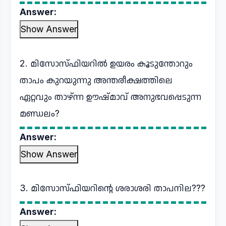
Answer:
Show Answer
2. മിസോസ്ഫിയറിൽ ഉയരം കൂടുന്തോറും
താപം കുറയുന്നു അന്തരീക്ഷത്തിലെ
ഏറ്റവും താഴ്ന്ന ഊഷ്മാവ് അനുഭവപ്പെടുന്ന
മണ്ഡലം?
Answer:
Show Answer
3. മിസോസ്ഫിയറിന്റെ ശരാശരി താപനില???
Answer: