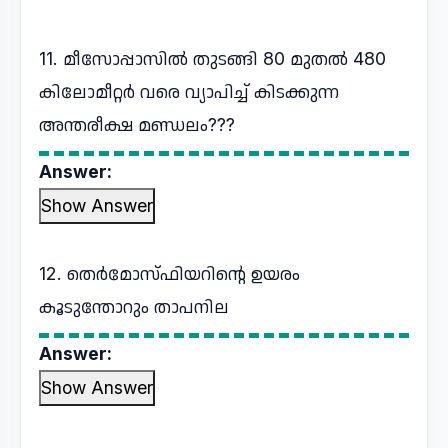
11. മീസോപ്പാസിൽ തുടങ്ങി 80 മുതൽ 480
കിലോമീറ്റർ വരെ വ്യാപിച്ച് കിടക്കുന്ന
അന്തരീക്ഷ മണ്ഡലം???
Answer:
Show Answer
12. തെർമോസ്ഫിയറിന്റെ ഉയരം
കൂടുന്തോറും താപനില
Answer:
Show Answer