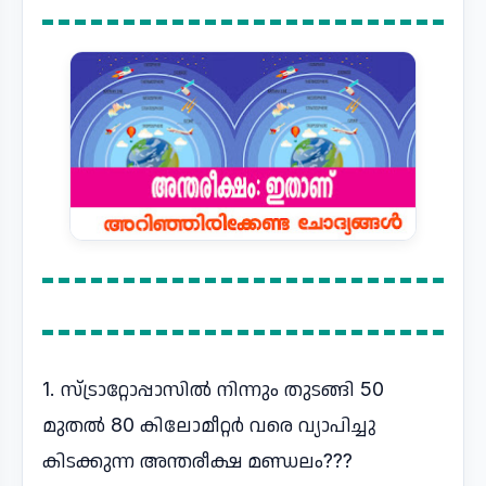
1. സ്ട്രാറ്റോപ്പാസിൽ നിന്നും തുടങ്ങി 50
മുതൽ 80 കിലോമീറ്റർ വരെ വ്യാപിച്ചു
കിടക്കുന്ന അന്തരീക്ഷ മണ്ഡലം???