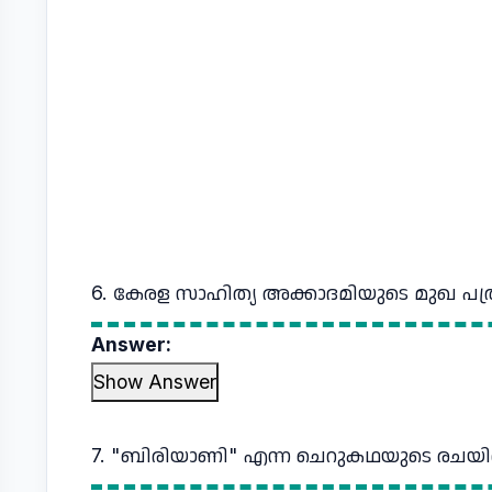
6. കേരള സാഹിത്യ അക്കാദമിയുടെ മുഖ പത
Answer:
Show Answer
7. "ബിരിയാണി" എന്ന ചെറുകഥയുടെ രചയി