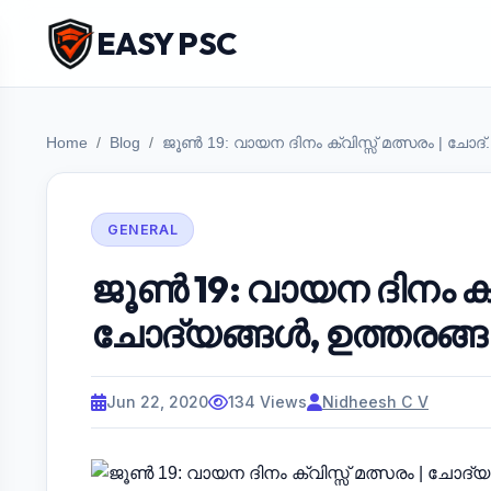
EASY PSC
Home
Blog
ജൂൺ 19: വായന ദിനം ക്വിസ്സ് മത്സരം | ചോദ്..
GENERAL
ജൂൺ 19: വായന ദിനം ക്വ
ചോദ്യങ്ങൾ, ഉത്തരങ്
Jun 22, 2020
134 Views
Nidheesh C V