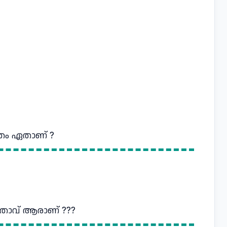
്രം ഏതാണ് ?
താവ് ആരാണ് ???