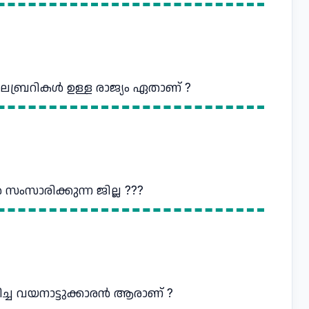
ലൈബ്രറികൾ ഉള്ള രാജ്യം ഏതാണ് ?
ംസാരിക്കുന്ന ജില്ല ???
ിച്ച വയനാട്ടുക്കാരൻ ആരാണ് ?