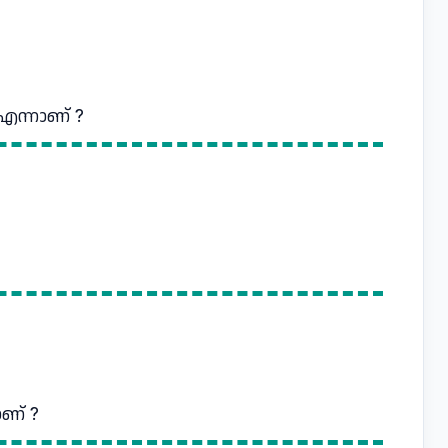
എന്നാണ് ?
ണ് ?