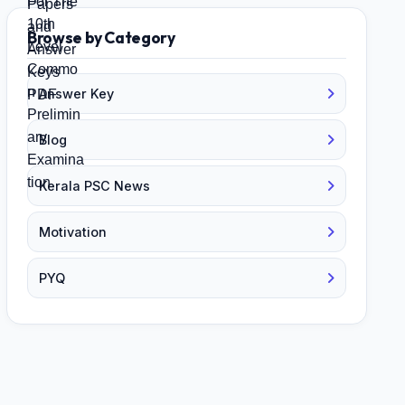
Browse by Category
Answer Key
Blog
Kerala PSC News
Motivation
PYQ