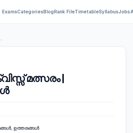
Exams
Categories
Blog
Rank File
Timetable
Syllabus
Jobs
.
ിസ്സ് മത്സരം |
ങൾ