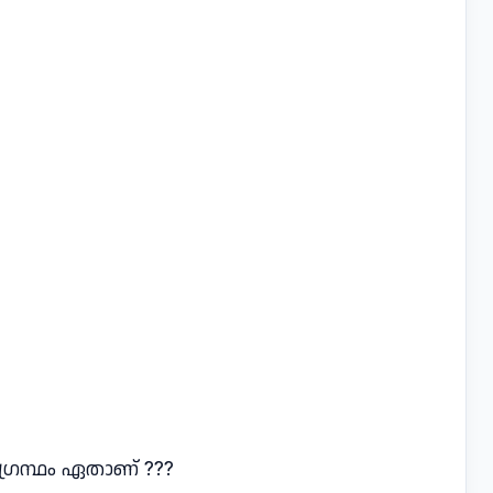
ഗ്രന്ഥം ഏതാണ് ???