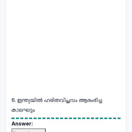
6. ഇന്ത്യയിൽ ഹരിതവിപ്ലവം ആരംഭിച്ച
കാലഘട്ടം
Answer: