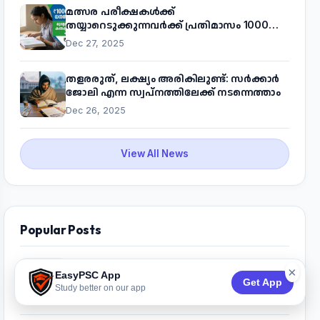
മത്സര പരീക്ഷകൾക്ക്
തയ്യാറെടുക്കുന്നവർക്ക് പ്രതിമാസം 1000
രൂപ! മുഖ്യമന്ത്രിയുടെ 'കണക്ട് ടു വർക്ക്'
Dec 27, 2025
പദ്ധതിയെക്കുറിച്ച് അറിയാം
തളരരുത്, ലക്ഷ്യം അരികിലുണ്ട്: സർക്കാർ
ജോലി എന്ന സ്വപ്നത്തിലേക്ക് നടന്നെത്താം
Dec 26, 2025
View All News
Popular Posts
Kerala PSC 2026 Question Papers and
×
EasyPSC App
Answer Key PDF (Month-Wise)
Get App
Study better on our app
30,479 Views