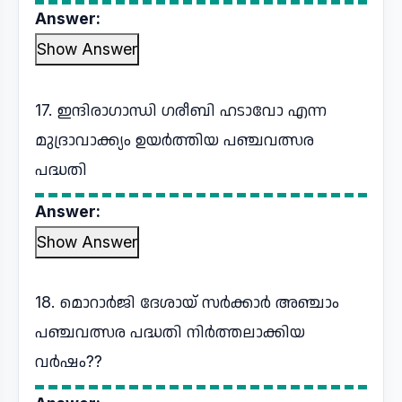
Answer:
Show Answer
17. ഇന്ദിരാഗാന്ധി ഗരീബി ഹടാവോ എന്ന
മുദ്രാവാക്ക്യം ഉയർത്തിയ പഞ്ചവത്സര
പദ്ധതി
Answer:
Show Answer
18. മൊറാർജി ദേശായ് സർക്കാർ അഞ്ചാം
പഞ്ചവത്സര പദ്ധതി നിർത്തലാക്കിയ
വർഷം??