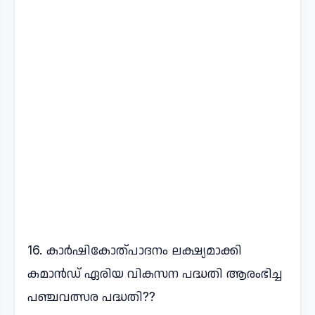
16. കാർഷികോത്പാദനം ലക്ഷ്യമാക്കി
കമാൻഡ് ഏരിയ വികസന പദ്ധതി ആരംഭിച്ച
പഞ്ചവത്സര പദ്ധതി??