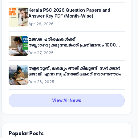
Kerala PSC 2026 Question Papers and
Answer Key PDF (Month-Wise)
Apr 26, 2026
മത്സര പരീക്ഷകൾക്ക്
തയ്യാറെടുക്കുന്നവർക്ക് പ്രതിമാസം 1000
രൂപ! മുഖ്യമന്ത്രിയുടെ 'കണക്ട് ടു വർക്ക്'
Dec 27, 2025
പദ്ധതിയെക്കുറിച്ച് അറിയാം
തളരരുത്, ലക്ഷ്യം അരികിലുണ്ട്: സർക്കാർ
ജോലി എന്ന സ്വപ്നത്തിലേക്ക് നടന്നെത്താം
Dec 26, 2025
View All News
Popular Posts