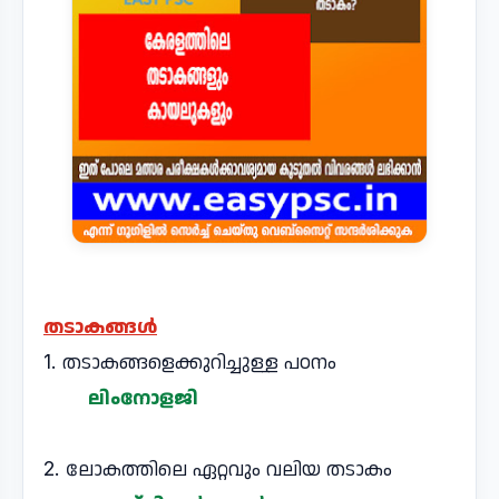
തടാകങ്ങൾ
1. തടാകങ്ങളെക്കുറിച്ചുള്ള പഠനം
ലിംനോളജി
2. ലോകത്തിലെ ഏറ്റവും വലിയ തടാകം