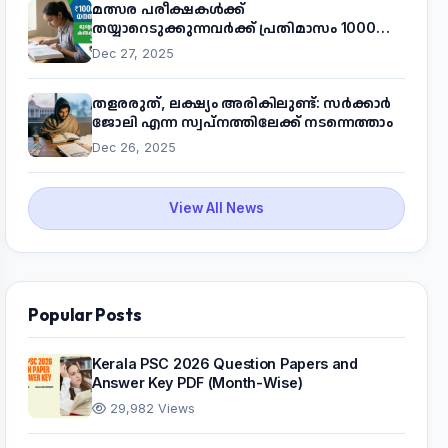
മത്സര പരീക്ഷകൾക്ക്
തയ്യാറെടുക്കുന്നവർക്ക് പ്രതിമാസം 1000
രൂപ! മുഖ്യമന്ത്രിയുടെ 'കണക്ട് ടു വർക്ക്'
Dec 27, 2025
പദ്ധതിയെക്കുറിച്ച് അറിയാം
തളരരുത്, ലക്ഷ്യം അരികിലുണ്ട്: സർക്കാർ
ജോലി എന്ന സ്വപ്നത്തിലേക്ക് നടന്നെത്താം
Dec 26, 2025
View All News
Popular Posts
Kerala PSC 2026 Question Papers and
Answer Key PDF (Month-Wise)
29,982 Views