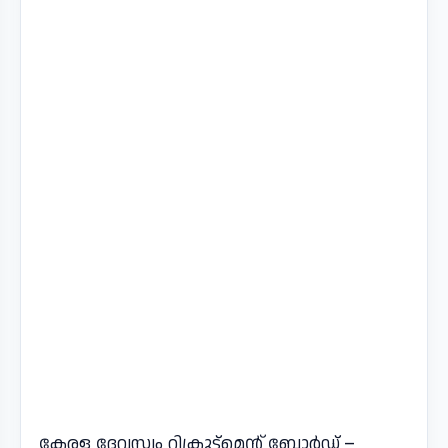
കേരള ദേവസ്വം റിക്രൂട്ട്മെന്റ് ബോര്‍ഡ് –