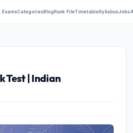
Exams
Categories
Blog
Rank File
Timetable
Syllabus
Jobs
 Test | Indian