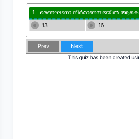
1.
ഭരണഘടനാ നിർമാണസഭയിൽ ആകെ എത്
13
16
Prev
Next
This quiz has been created usi