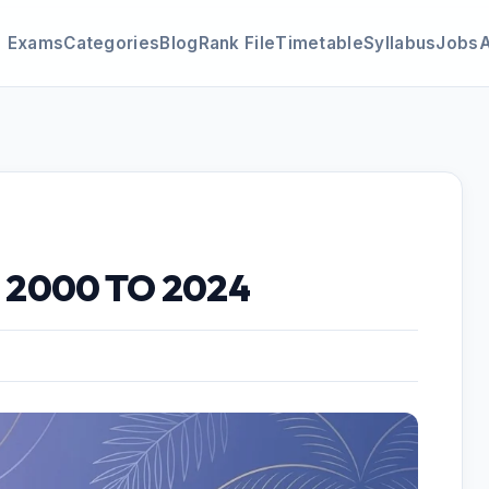
Exams
Categories
Blog
Rank File
Timetable
Syllabus
Jobs
 : 2000 TO 2024