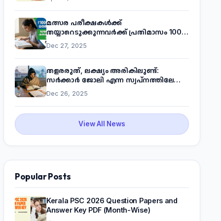
മത്സര പരീക്ഷകൾക്ക്
തയ്യാറെടുക്കുന്നവർക്ക് പ്രതിമാസം 1000
രൂപ! മുഖ്യമന്ത്രിയുടെ 'കണക്ട് ടു വർക്ക്'
Dec 27, 2025
പദ്ധതിയെക്കുറിച്ച് അറിയാം
തളരരുത്, ലക്ഷ്യം അരികിലുണ്ട്:
സർക്കാർ ജോലി എന്ന സ്വപ്നത്തിലേക്ക്
നടന്നെത്താം
Dec 26, 2025
View All News
Popular Posts
Kerala PSC 2026 Question Papers and
Answer Key PDF (Month-Wise)