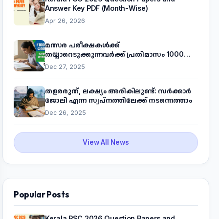
Answer Key PDF (Month-Wise)
Apr 26, 2026
മത്സര പരീക്ഷകൾക്ക്
തയ്യാറെടുക്കുന്നവർക്ക് പ്രതിമാസം 1000
രൂപ! മുഖ്യമന്ത്രിയുടെ 'കണക്ട് ടു വർക്ക്'
Dec 27, 2025
പദ്ധതിയെക്കുറിച്ച് അറിയാം
തളരരുത്, ലക്ഷ്യം അരികിലുണ്ട്: സർക്കാർ
ജോലി എന്ന സ്വപ്നത്തിലേക്ക് നടന്നെത്താം
Dec 26, 2025
View All News
Popular Posts
Kerala PSC 2026 Question Papers and