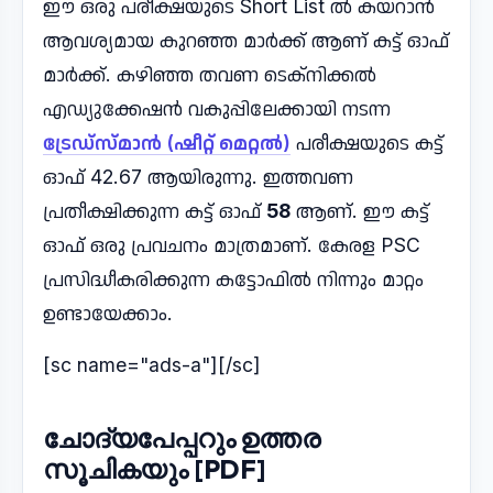
ഈ ഒരു പരീക്ഷയുടെ Short List ൽ കയറാൻ
ആവശ്യമായ കുറഞ്ഞ മാർക്ക് ആണ് കട്ട് ഓഫ്
മാർക്ക്. കഴിഞ്ഞ തവണ ടെക്നിക്കൽ
എഡ്യുക്കേഷൻ വകുപ്പിലേക്കായി നടന്ന
ട്രേഡ്സ്മാൻ (ഷീറ്റ് മെറ്റൽ)
പരീക്ഷയുടെ കട്ട്
ഓഫ് 42.67 ആയിരുന്നു. ഇത്തവണ
പ്രതീക്ഷിക്കുന്ന കട്ട് ഓഫ്
58
ആണ്. ഈ കട്ട്
ഓഫ് ഒരു പ്രവചനം മാത്രമാണ്. കേരള PSC
പ്രസിദ്ധീകരിക്കുന്ന കട്ടോഫിൽ നിന്നും മാറ്റം
ഉണ്ടായേക്കാം.
[sc name="ads-a"][/sc]
ചോദ്യപേപ്പറും ഉത്തര
സൂചികയും [PDF]