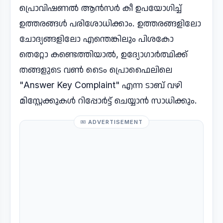
പ്രൊവിഷണൽ ആൻസർ കീ ഉപയോഗിച്ച്
ഉത്തരങ്ങൾ പരിശോധിക്കാം. ഉത്തരങ്ങളിലോ
ചോദ്യങ്ങളിലോ എന്തെങ്കിലും പിശകോ
തെറ്റോ കണ്ടെത്തിയാൽ, ഉദ്യോഗാർത്ഥിക്ക്
തങ്ങളുടെ വൺ ടൈം പ്രൊഫൈലിലെ
"Answer Key Complaint" എന്ന ടാബ് വഴി
മിസ്റ്റേക്കുകൾ റിപ്പോർട്ട് ചെയ്യാൻ സാധിക്കും.
ADVERTISEMENT