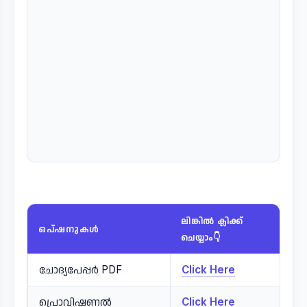
ലിങ്കിൽ ക്ലിക്ക്
ഒപ്ഷനുകൾ
ചെയ്യാം👇
ചോദ്യപേപ്പർ PDF
Click Here
പ്രൊവിഷണൽ
Click Here