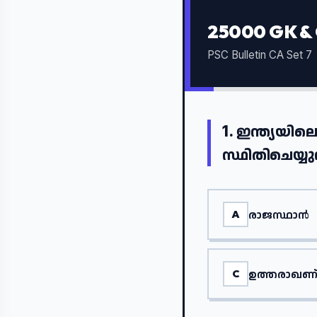
25000 GK &
PSC Bulletin CA Set 7
1.
ഇന്ത്യയില
സ്ഥിതിചെയ്യു
രാജസ്ഥാൻ
A
ഉത്തരാഖണ്
C