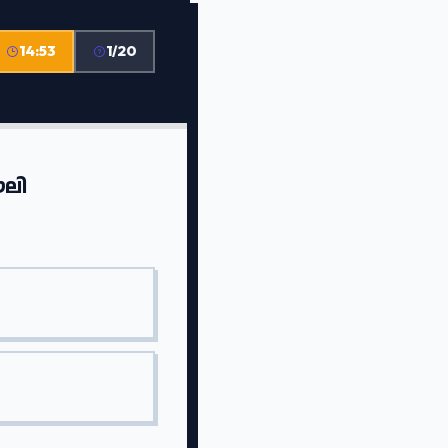
14:53
1/20
ൗലി