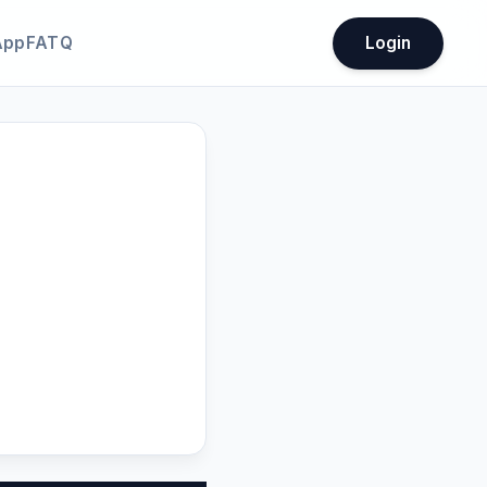
App
FATQ
Login