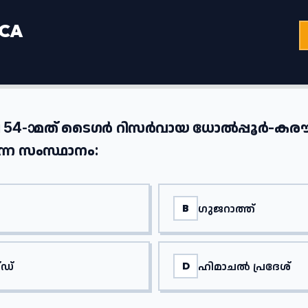
 CA
െ 54-ാമത് ടൈഗർ റിസർവായ ധോൽപ്പൂർ-കര
ന്ന സംസ്ഥാനം:
ഗുജറാത്ത്
B
‌ഡ്
ഹിമാചൽ പ്രദേശ്
D