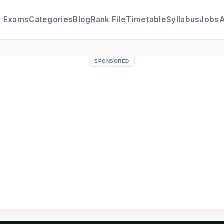
Exams
Categories
Blog
Rank File
Timetable
Syllabus
Jobs
SPONSORED