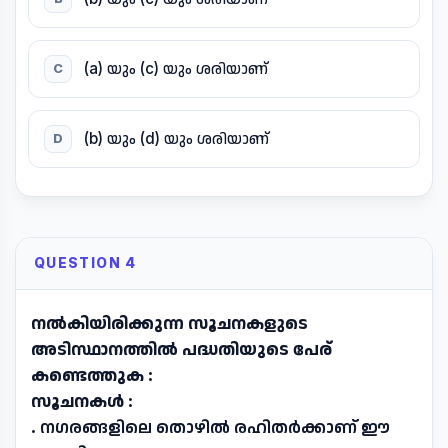
(a) യും (c) യും ശരിയാണ്
C
(b) യും (d) യും ശരിയാണ്
D
QUESTION 4
നൽകിയിരിക്കുന്ന സൂചനകളുടെ
അടിസ്ഥാനത്തിൽ പദ്ധതിയുടെ പേര്
കണ്ടെത്തുക :
സൂചനകൾ :
.
നഗരങ്ങളിലെ തൊഴിൽ രഹിതർക്കാണ് ഈ