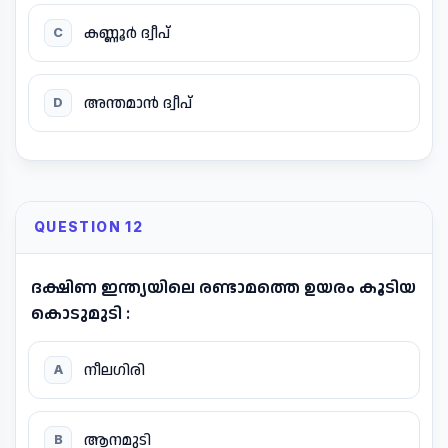
കണ്ണൂർ ദ്വീപ്
C
അന്തമാൻ ദ്വീപ്
D
QUESTION 12
ദക്ഷിണ ഇന്ത്യയിലെ രണ്ടാമത്തെ ഉയരം കൂടിയ
കൊടുമുടി :
നീലഗിരി
A
ആനമുടി
B