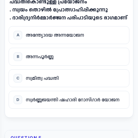
പദ്ധതികൊണ്ടുള്ള പ്രയോജനം
.
സ്വയം തൊഴിൽ പ്രോത്സാഹിപ്പിക്കുന്നു
.
ദാരിദ്ര്യനിർമ്മാർജ്ജന പരിപാടിയുടെ ഭാഗമാണ്
അന്ത്യോദയ അന്നയോജന
A
അന്നപൂർണ്ണ
B
സ്വമിത്വ പദ്ധതി
C
സ്വർണ്ണജയന്തി ഷഹാരി റോസ്ഗാർ യോജന
D