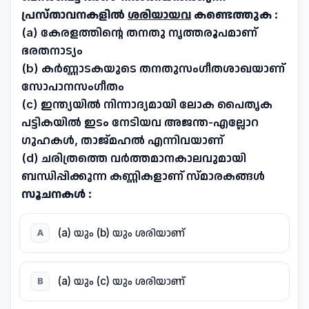
പ്രസ്താവനകളിൽ
ശരിയായവ
കണ്ടെത്തുക :
(a) കേരളത്തിന്റെ തനതു നൃത്തരൂപമാണ്
ഭരതനാട്യം
(b) കർണ്ണാടകയുടെ തനതുസംഗീതശാഖയാണ്
സോപാനസംഗീതം
(c) ഇന്ത്യയിൽ നിന്നാദ്യമായി ലോക പൈതൃക
പട്ടികയിൽ ഇടം നേടിയവ അജന്ത-എല്ലോറ
ഗുഹകൾ, താജ്മഹൽ എന്നിവയാണ്
(d) ചരിത്രത്തെ വർത്തമാനകാലവുമായി
ബന്ധിപ്പിക്കുന്ന കണ്ണികളാണ് സ്മാരകങ്ങൾ
സൂചനകൾ :
(a) യും (b) യും ശരിയാണ്
A
(a) യും (c) യും ശരിയാണ്
B