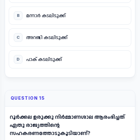
മന്നാർ കടലിടുക്ക്
B
അറബി കടലിടുക്ക്
C
പാക് കടലിടുക്ക്
D
QUESTION 15
റൂർക്കല ഉരുക്കു നിർമ്മാണശാല ആരംഭിച്ചത്
ഏതു രാജ്യത്തിന്റെ
സഹകരണത്തോടുകൂടിയാണ്?