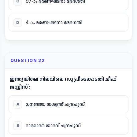
97-ാം ഭരണഘടനാ ഭേദഗതി
C
4-ാം ഭരണഘടനാ ഭേദഗതി
D
QUESTION 22
ഇന്ത്യയിലെ നിലവിലെ സുപ്രീംകോടതി ചീഫ്
ജസ്റ്റിസ് :
ധനഞ്ജയ യശ്വന്ത് ചന്ദ്രചൂഡ്
A
ദാമോദർ യാദവ് ചന്ദ്രചൂഡ്
B