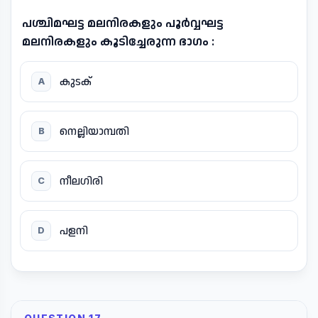
പശ്ചിമഘട്ട മലനിരകളും പൂർവ്വഘട്ട
മലനിരകളും കൂടിച്ചേരുന്ന ഭാഗം :
കുടക്
A
നെല്ലിയാമ്പതി
B
നീലഗിരി
C
പളനി
D