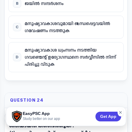
ജയിൽ സന്ദർശനം
B
മനുഷ്യാവകാശവുമായി ബന്ധപ്പെട്ടവയിൽ
C
ഗവേഷണം നടത്തുക
മനുഷ്യാവകാശ ധ്വംസനം നടത്തിയ
ഗവണ്മെന്റ് ഉദ്യോഗസ്ഥനെ സർവ്വീസിൽ നിന്ന്
D
പിരിച്ചു വിടുക
QUESTION 24
×
EasyPSC App
Get App
74:53
വിവരാവകാശ നിയമം 2005 പ്രകാരം
Study better on our app
ശരിയായത് കണ്ടെത്തുക :