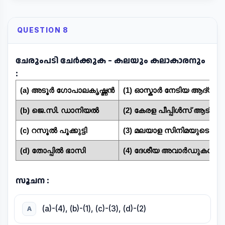
QUESTION 8
ചേരുംപടി ചേർക്കുക - കലയും കലാകാരനും
:
(a) അടൂർ ഗോപാലകൃഷ്ണൻ
(1) ഓസ്കാർ നേടിയ ആദ്യ മ
(b) ജെ.സി. ഡാനിയൽ
(2) കേരള പീപ്പിൾസ് ആട്സ് ക്
(c) റസൂൽ പൂക്കുട്ടി
(3) മലയാള സിനിമയുടെ പിത
(d) തോപ്പിൽ ഭാസി
(4) ദേശീയ അവാർഡുകൾ നേ
സൂചന :
(a)-(4), (b)-(1), (c)-(3), (d)-(2)
A