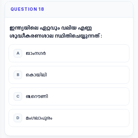
QUESTION 18
ഇന്ത്യയിലെ ഏറ്റവും വലിയ എണ്ണ
ശുദ്ധീകരണശാല സ്ഥിതിചെയ്യുന്നത് :
ജാംനഗർ
A
കൊയിലി
B
ബറൌണി
C
മംഗലാപുരം
D