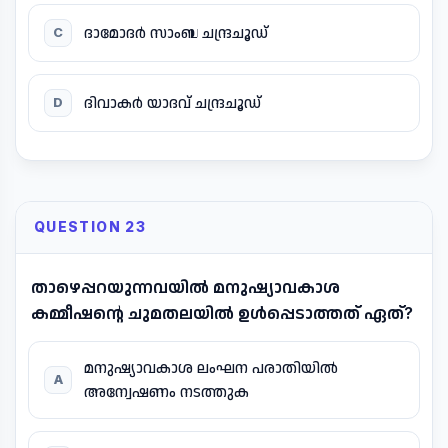
ദാമോദർ സാംബ ചന്ദ്രചൂഡ്
C
ദിവാകർ യാദവ് ചന്ദ്രചൂഡ്
D
QUESTION 23
താഴെപ്പറയുന്നവയിൽ മനുഷ്യാവകാശ
കമ്മീഷന്റെ ചുമതലയിൽ ഉൾപ്പെടാത്തത് ഏത്?
മനുഷ്യാവകാശ ലംഘന പരാതിയിൽ
A
അന്വേഷണം നടത്തുക