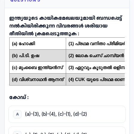
QUESTION 5
ഇന്ത്യയുടെ കായികമേഖലയുമായി ബന്ധപ്പെട്ട്
നൽകിയിരിക്കുന്ന വിവരങ്ങൾ ശരിയായ
രീതിയിൽ ക്രമപ്പെടുത്തുക :
(a) ഹോക്കി
(1) പ്രഥമ വനിതാ പ്രീമിയർ ലീഗ് ക
(b) പി.ടി. ഉഷ
(2) ലോക ചെസ് ചാമ്പ്യൻ പട്ടം
(c) മുംബൈ ഇന്ത്യൻസ്
(3) ഏറ്റവും കൂടുതൽ ഒളിമ്പി
(d) വിശ്വനാഥൻ ആനന്ദ്
(4) CUK യുടെ പ്രഥമ ഓണററി ഡ
കോഡ് :
(a)-(3), (b)-(4), (c)-(1), (d)-(2)
A