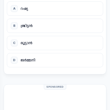
റഷ്യ
A
ബ്രിട്ടൻ
B
ഭൂട്ടാൻ
C
ജർമ്മനി
D
SPONSORED