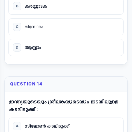
കർണ്ണാടക
B
മിസോറം
C
ആസ്സാം
D
QUESTION 14
ഇന്ത്യയുടെയും ശ്രീലങ്കയുടെയും ഇടയിലുള്ള
കടലിടുക്ക് :
സിലോൺ കടലിടുക്ക്
A