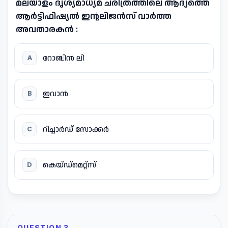
മലയാളം ദൃശ്യമാധ്യമ ചരിത്രത്തിലെ ആദ്യത്തെ
ആർട്ടിഫിഷ്യൽ ഇന്റലിജൻസ് വാർത്ത
അവതാരകൻ :
റോബിൻ ലി
A
ഇവാൻ
B
റിച്ചാർഡ് സോക്കർ
C
കെയ്ഡ്മെറ്റ്സ്
D