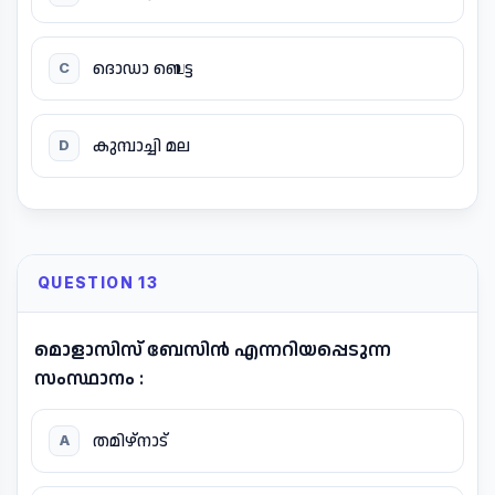
ദൊഡാ ബെട്ട
C
കുമ്പാച്ചി മല
D
QUESTION 13
മൊളാസിസ് ബേസിൻ എന്നറിയപ്പെടുന്ന
സംസ്ഥാനം :
തമിഴ്നാട്
A