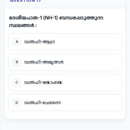
QUESTION 17
ദേശീയപാത-1 (NH-1) ബന്ധപ്പെടുത്തുന്ന
സ്ഥലങ്ങൾ :
ഡൽഹി-ആഗ്ര
A
ഡൽഹി-അമൃത്സർ
B
ഡൽഹി-ബോംബെ
C
ഡൽഹി-ചെന്നൈ
D