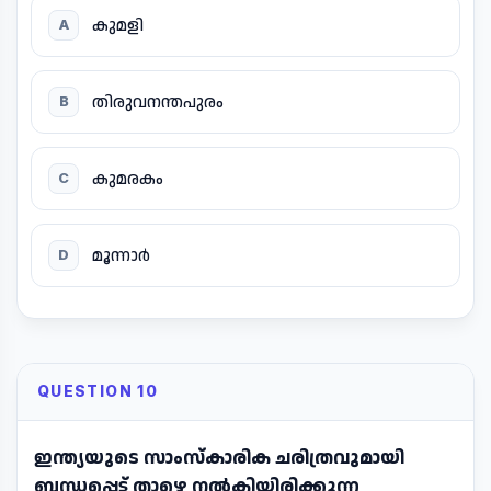
കുമളി
A
തിരുവനന്തപുരം
B
കുമരകം
C
മൂന്നാർ
D
QUESTION 10
ഇന്ത്യയുടെ സാംസ്കാരിക ചരിത്രവുമായി
ബന്ധപ്പെട്ട് താഴെ നൽകിയിരിക്കുന്ന