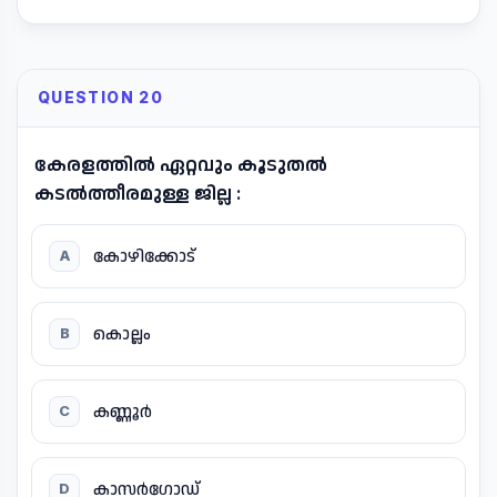
QUESTION 20
കേരളത്തിൽ ഏറ്റവും കൂടുതൽ
കടൽത്തീരമുള്ള ജില്ല :
കോഴിക്കോട്
A
കൊല്ലം
B
കണ്ണൂർ
C
കാസർഗോഡ്
D