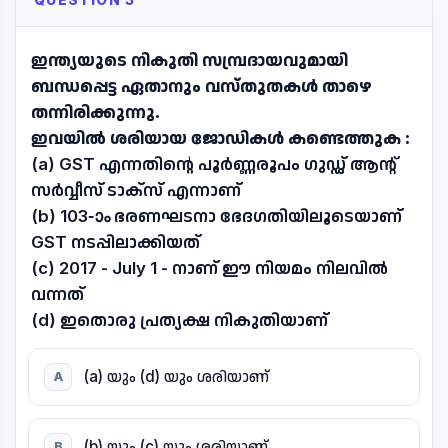
QUESTION 3
ഇന്ത്യയുടെ നികുതി സമ്പ്രദായവുമായി
ബന്ധപ്പെട്ട ഏതാനും വസ്തുതകൾ താഴെ
തന്നിരിക്കുന്നു.
ഇവയിൽ ശരിയായ ജോഡികൾ കണ്ടെത്തുക :
(a) GST എന്നതിന്റെ പൂർണ്ണരൂപം ഗുഡ്ഡ് ആന്റ്
സർവ്വീസ് ടാക്സ് എന്നാണ്
(b) 103-ാം ഭരണഘടനാ ഭേദഗതിയിലൂടെയാണ്
GST നടപ്പിലാക്കിയത്
(c) 2017 - July 1 - നാണ് ഈ നിയമം നിലവിൽ
വന്നത്
(d) ഇതൊരു പ്രത്യക്ഷ നികുതിയാണ്
(a) യും (d) യും ശരിയാണ്
A
(b) യും (c) യും ശരിയാണ്
B