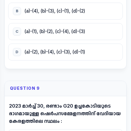
(a)-(4), (b)-(3), (c)-(1), (d)-(2)
B
(a)-(1), (b)-(2), (c)-(4), (d)-(3)
C
(a)-(2), (b)-(4), (c)-(3), (d)-(1)
D
QUESTION 9
2023 മാർച്ച് 30, രണ്ടാം G20 ഉച്ചകോടിയുടെ
ഭാഗമായുള്ള ഷെർപസമ്മേളനത്തിന് വേദിയായ
കേരളത്തിലെ സ്ഥലം :