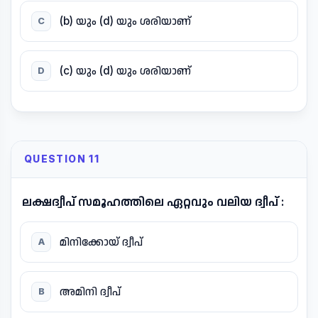
(b) യും (d) യും ശരിയാണ്
C
(c) യും (d) യും ശരിയാണ്
D
QUESTION 11
ലക്ഷദ്വീപ് സമൂഹത്തിലെ ഏറ്റവും വലിയ ദ്വീപ് :
മിനിക്കോയ് ദ്വീപ്
A
അമിനി ദ്വീപ്
B