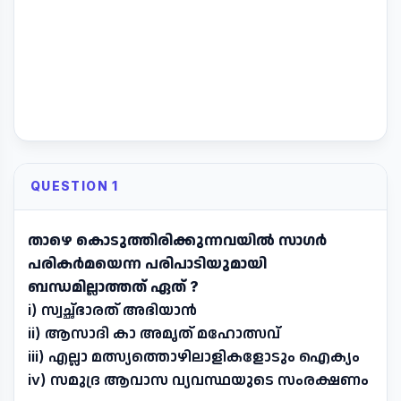
QUESTION 1
താഴെ കൊടുത്തിരിക്കുന്നവയിൽ സാഗർ
പരികർമയെന്ന പരിപാടിയുമായി
ബന്ധമില്ലാത്തത് ഏത് ?
i) സ്വച്ഛ്ഭാരത് അഭിയാൻ
ii) ആസാദി കാ അമൃത് മഹോത്സവ്
iii) എല്ലാ മത്സ്യത്തൊഴിലാളികളോടും ഐക്യം
iv) സമുദ്ര ആവാസ വ്യവസ്ഥയുടെ സംരക്ഷണം