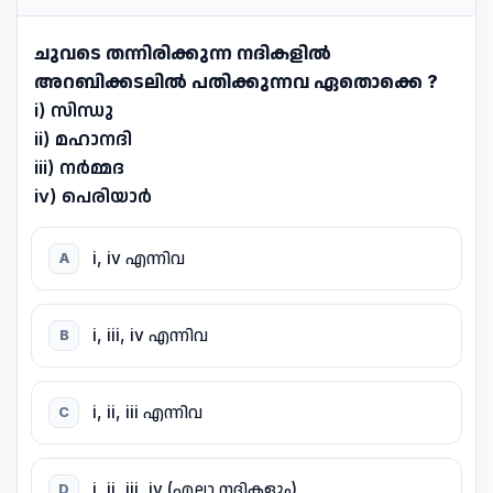
ചുവടെ തന്നിരിക്കുന്ന നദികളിൽ
അറബിക്കടലിൽ പതിക്കുന്നവ ഏതൊക്കെ ?
i) സിന്ധു
ii) മഹാനദി
iii) നർമ്മദ
iv) പെരിയാർ
i, iv എന്നിവ
A
i, iii, iv എന്നിവ
B
i, ii, iii എന്നിവ
C
i, ii, iii, iv (എല്ലാ നദികളും)
D