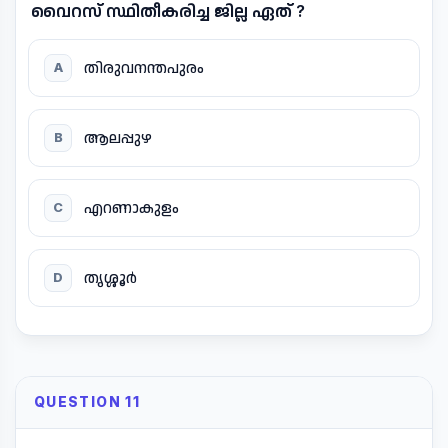
വൈറസ് സ്ഥിതീകരിച്ച ജില്ല ഏത് ?
തിരുവനന്തപുരം
A
ആലപ്പുഴ
B
എറണാകുളം
C
തൃശ്ശൂർ
D
QUESTION 11