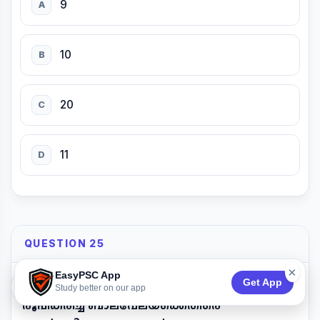
9
A
10
B
20
C
11
D
QUESTION 25
×
EasyPSC App
Get App
74:52
ബച്പൻ ബച്ചാവോ ആന്ദോളൻ എന്ന സംഘടന
Study better on our app
രൂപീകരിച്ച് ബാലവേലയ്ക്കെതിരെ