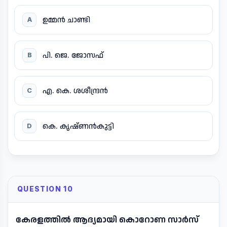
ഉമ്മൻ ചാണ്ടി
A
പി. ജെ. ജോസഫ്
B
എ. കെ. ശശീന്ദ്രൻ
C
കെ. കൃഷ്ണൻകുട്ടി
D
QUESTION 10
കേരളത്തിൽ ആദ്യമായി കൊറോണ സാർസ്