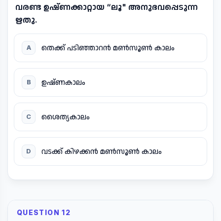
വരണ്ട ഉഷ്ണക്കാറ്റായ “ലൂ" അനുഭവപ്പെടുന്ന
ഋതു.
തെക്ക് പടിഞ്ഞാറൻ മൺസൂൺ കാലം
A
ഉഷ്ണകാലം
B
ശൈത്യകാലം
C
വടക്ക് കിഴക്കൻ മൺസൂൺ കാലം
D
QUESTION 12