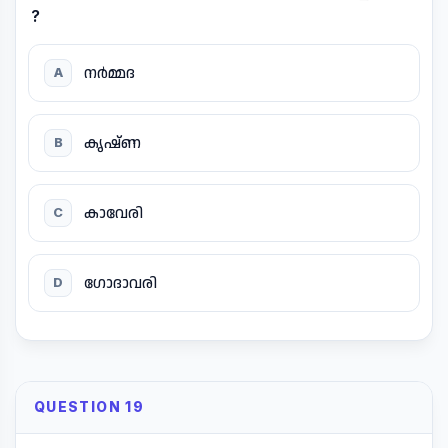
?
നർമ്മദ
A
കൃഷ്ണ
B
കാവേരി
C
ഗോദാവരി
D
QUESTION 19