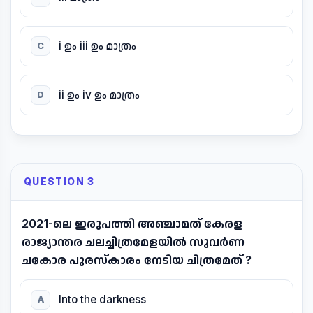
i ഉം iii ഉം മാത്രം
C
ii ഉം iv ഉം മാത്രം
D
QUESTION 3
2021-ലെ ഇരുപത്തി അഞ്ചാമത് കേരള
രാജ്യാന്തര ചലച്ചിത്രമേളയിൽ സുവർണ
ചകോര പുരസ്കാരം നേടിയ ചിത്രമേത് ?
Into the darkness
A