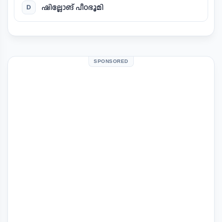
ഷില്ലോങ് പീഠഭൂമി
D
SPONSORED