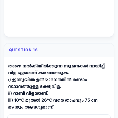
QUESTION 16
താഴെ നൽകിയിരിക്കുന്ന സൂചനകൾ വായിച്ച്
വിള ഏതെന്ന് കണ്ടെത്തുക.
i) ഇന്ത്യയിൽ ഉൽപ്പാദനത്തിൽ രണ്ടാം
സ്ഥാനത്തുള്ള ഭക്ഷ്യവിള.
ii) റാബി വിളയാണ്.
iii) 10°C മുതൽ 26°C വരെ താപവും 75 cm
മഴയും ആവശ്യമാണ്.