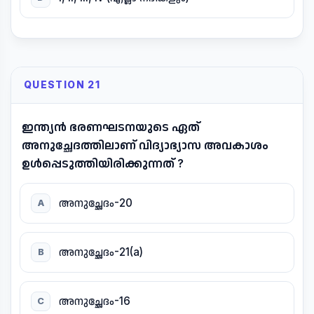
QUESTION 21
ഇന്ത്യൻ ഭരണഘടനയുടെ ഏത്
അനുച്ഛേദത്തിലാണ് വിദ്യാഭ്യാസ അവകാശം
ഉൾപ്പെടുത്തിയിരിക്കുന്നത് ?
അനുച്ഛേദം-20
A
അനുച്ഛേദം-21(a)
B
അനുച്ഛേദം-16
C