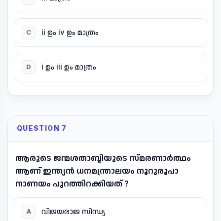
ii ഉം iv ഉം മാത്രം
C
i ഉം iii ഉം മാത്രം
D
QUESTION 7
ആരുടെ ജന്മശതാബ്ദിയുടെ സ്മരണാർത്ഥം
ആണ് ഇന്ത്യൻ ധനമന്ത്രാലയം നൂറുരൂപാ
നാണയം പുറത്തിറക്കിയത് ?
വിജയരാജ സിന്ധ്യ
A