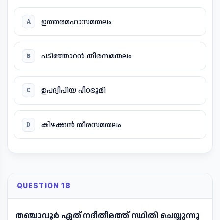
ഉത്തരമഹാസമതലം
A
പടിഞ്ഞാറൻ തീരസമതലം
B
ഉപദ്വീപിയ പീഠഭൂമി
C
കിഴക്കൻ തീരസമതലം
D
QUESTION 18
തഞ്ചാവൂർ ഏത് നദീതീരത്ത് സ്ഥിതി ചെയ്യുന്നു