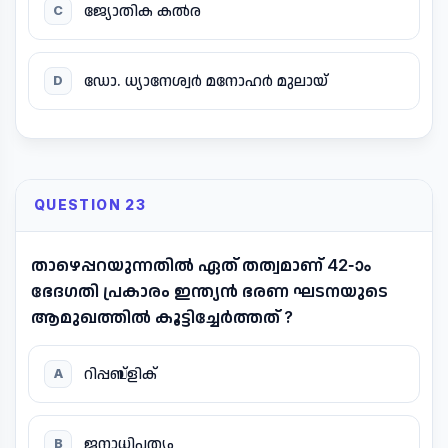
ജ്യോതിക കൽര
C
ഡോ. ധ്യാനേശ്വർ മനോഹർ മുലായ്
D
QUESTION 23
താഴെപ്പറയുന്നതിൽ ഏത് തത്വമാണ് 42-ാം
ഭേദഗതി പ്രകാരം ഇന്ത്യൻ ഭരണ ഘടനയുടെ
ആമുഖത്തിൽ കൂട്ടിച്ചേർത്തത് ?
റിപ്പബ്ളിക്
A
ജനാധിപത്യം
B