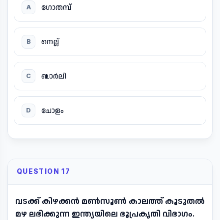
ഗോതമ്പ്
A
നെല്ല്
B
ബാർലി
C
ചോളം
D
QUESTION 17
വടക്ക് കിഴക്കൻ മൺസൂൺ കാലത്ത് കൂടുതൽ
മഴ ലഭിക്കുന്ന ഇന്ത്യയിലെ ഭൂപ്രകൃതി വിഭാഗം.