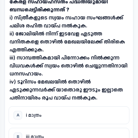
കേരള സഹായഹസ്തം പദ്ധതിയുമായി
ബന്ധപ്പെട്ടിരിക്കുന്നത് ?
i) സ്ത്രീകളുടെ സ്വയം സഹായ സംഘങ്ങൾക്ക്
പലിശ രഹിത വായ്പ നൽകുക.
ii) ജോലിയിൽ നിന്ന് ഇടവേള എടുത്ത
വനിതകളെ തൊഴിൽ മേഖലയിലേക്ക് തിരികെ
എത്തിക്കുക.
iii) സാമ്പത്തികമായി പിന്നോക്കം നിൽക്കുന്ന
വിധവകൾക്ക് സ്വയം തൊഴിൽ ചെയ്യുന്നതിനായി
ധനസഹായം.
iv) ടൂറിസം മേഖലയിൽ തൊഴിൽ
എടുക്കുന്നവർക്ക് യാതൊരു ഈടും ഇല്ലാതെ
പതിനായിരം രൂപ വായ്പ നൽകുക.
i മാത്രം
A
iii മാത്രം
B