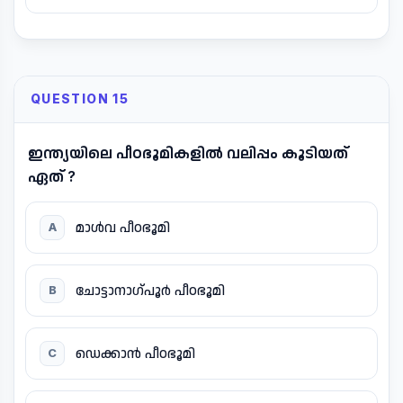
QUESTION 15
ഇന്ത്യയിലെ പീഠഭൂമികളിൽ വലിപ്പം കൂടിയത്
ഏത് ?
മാൾവ പീഠഭൂമി
A
ചോട്ടാനാഗ്പൂർ പീഠഭൂമി
B
ഡെക്കാൻ പീഠഭൂമി
C