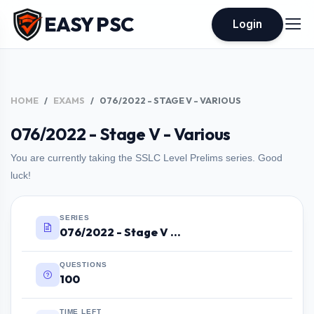
EASY PSC
Login
HOME
EXAMS
076/2022 - STAGE V - VARIOUS
076/2022 - Stage V - Various
You are currently taking the SSLC Level Prelims series. Good
luck!
SERIES
076/2022 - Stage V - Various
QUESTIONS
100
TIME LEFT