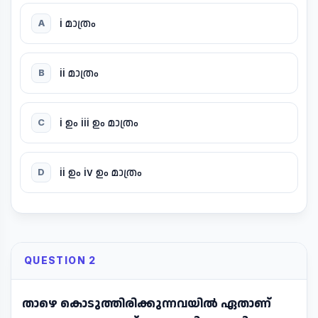
i മാത്രം
A
ii മാത്രം
B
i ഉം iii ഉം മാത്രം
C
ii ഉം iv ഉം മാത്രം
D
QUESTION 2
താഴെ കൊടുത്തിരിക്കുന്നവയിൽ ഏതാണ്