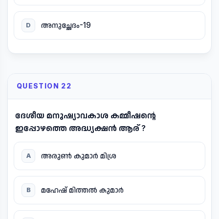
അനുച്ഛേദം-19
D
QUESTION 22
ദേശീയ മനുഷ്യാവകാശ കമ്മീഷന്റെ
ഇപ്പോഴത്തെ അദ്ധ്യക്ഷൻ ആര് ?
അരുൺ കുമാർ മിശ്ര
A
മഹേഷ് മിത്തൽ കുമാർ
B