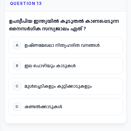
QUESTION 13
ഉപദ്വീപിയ ഇന്ത്യയിൽ കൂടുതൽ കാണപ്പെടുന്ന
നൈസർഗിക സസ്യജാലം ഏത് ?
ഉഷ്ണമേഖലാ നിത്യഹരിത വനങ്ങൾ
A
ഇല പൊഴിയും കാടുകൾ
B
മുൾച്ചെടികളും കുറ്റിക്കാടുകളും
C
കണ്ടൽക്കാടുകൾ
D