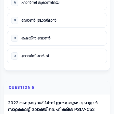
ഹാൻസി ക്രോണിയെ
A
ഡോൺ ബ്രാഡ്മാൻ
B
ഷെയ്ൻ വോൺ
C
റോഡ്നി മാർഷ്
D
QUESTION 5
2022 ഫെബ്രുവരി14-ന് ഇന്ത്യയുടെ പോളാർ
സാറ്റലൈറ്റ് ലോഞ്ച് വെഹിക്കിൾ PSLV-C52