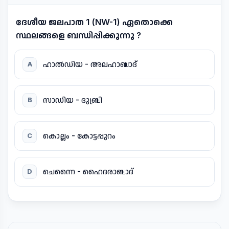
ദേശീയ ജലപാത 1 (NW-1) ഏതൊക്കെ
സ്ഥലങ്ങളെ ബന്ധിപ്പിക്കുന്നു ?
ഹാൽഡിയ - അലഹാബാദ്
A
സാഡിയ - ദുബ്രി
B
കൊല്ലം - കോട്ടപ്പുറം
C
ചെന്നൈ - ഹൈദരാബാദ്
D