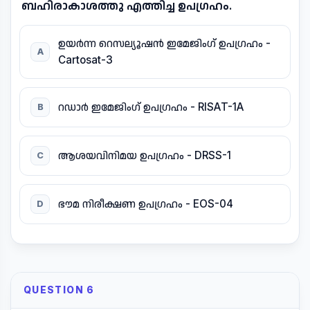
ബഹിരാകാശത്തു എത്തിച്ച ഉപഗ്രഹം.
ഉയർന്ന റെസല്യൂഷൻ ഇമേജിംഗ് ഉപഗ്രഹം -
A
Cartosat-3
റഡാർ ഇമേജിംഗ് ഉപഗ്രഹം - RISAT-1A
B
ആശയവിനിമയ ഉപഗ്രഹം - DRSS-1
C
ഭൗമ നിരീക്ഷണ ഉപഗ്രഹം - EOS-04
D
QUESTION 6