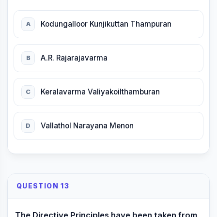
Kodungalloor Kunjikuttan Thampuran
A
A.R. Rajarajavarma
B
Keralavarma Valiyakoilthamburan
C
Vallathol Narayana Menon
D
QUESTION 13
The Directive Principles have been taken from