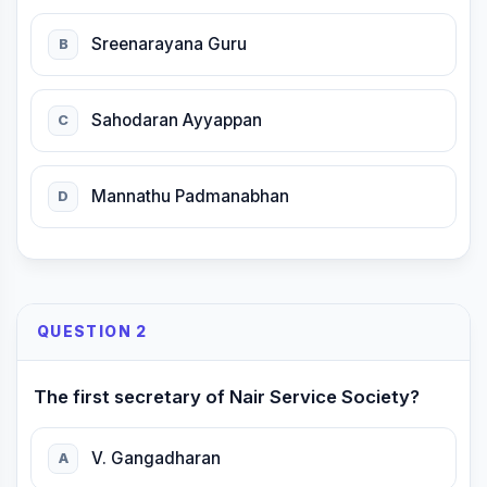
Sreenarayana Guru
B
Sahodaran Ayyappan
C
Mannathu Padmanabhan
D
QUESTION 2
The first secretary of Nair Service Society?
V. Gangadharan
A