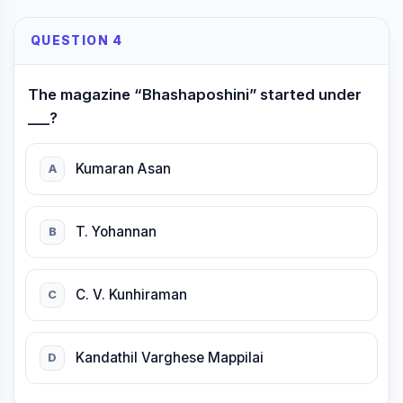
QUESTION 4
The magazine “Bhashaposhini” started under
___?
Kumaran Asan
A
T. Yohannan
B
C. V. Kunhiraman
C
Kandathil Varghese Mappilai
D