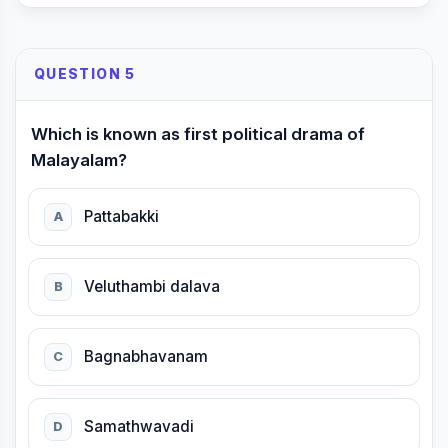
QUESTION 5
Which is known as first political drama of
Malayalam?
Pattabakki
A
Veluthambi dalava
B
Bagnabhavanam
C
Samathwavadi
D