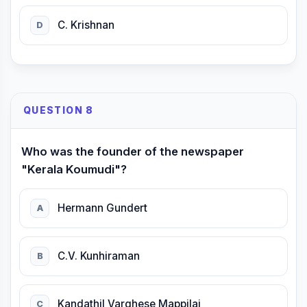
C. Krishnan
D
QUESTION 8
Who was the founder of the newspaper
"Kerala Koumudi"?
Hermann Gundert
A
C.V. Kunhiraman
B
Kandathil Varghese Mappilai
C