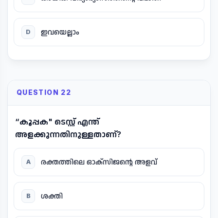
ഇവയെല്ലാം
D
QUESTION 22
“കൂപ്പക" ടെസ്റ്റ് എന്ത്
അളക്കുന്നതിനുള്ളതാണ്?
രക്തത്തിലെ ഓക്സിജന്റെ അളവ്
A
ശക്തി
B