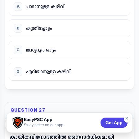
ചാടാനുള്ള കഴിവ്
A
കുതിച്ചോട്ടം
B
മദ്ധ്യദൂര ഓട്ടം
C
എറിയാനുള്ള കഴിവ്
D
QUESTION 27
×
EasyPSC App
Get App
74:53
Study better on our app
താഴെ പറയുന്നവയിൽ ഏതാണ്
കായികവിനോദത്തിൽ നൈസർഗ്ഗികമായി