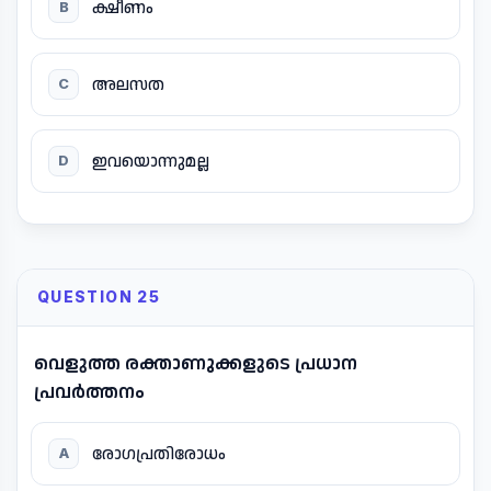
ക്ഷീണം
B
അലസത
C
ഇവയൊന്നുമല്ല
D
QUESTION 25
വെളുത്ത രക്താണുക്കളുടെ പ്രധാന
പ്രവർത്തനം
രോഗപ്രതിരോധം
A