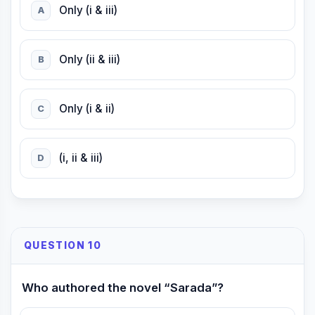
Only (i & iii)
A
Only (ii & iii)
B
Only (i & ii)
C
(i, ii & iii)
D
QUESTION 10
Who authored the novel “Sarada”?