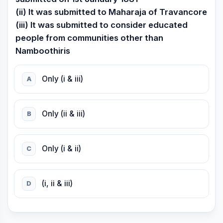
(ii) It was submitted to Maharaja of Travancore
(iii) It was submitted to consider educated
people from communities other than
Namboothiris
Only (i & iii)
A
Only (ii & iii)
B
Only (i & ii)
C
(i, ii & iii)
D