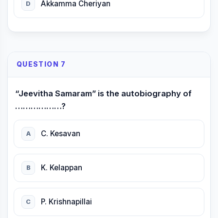
Akkamma Cheriyan
D
QUESTION 7
“Jeevitha Samaram” is the autobiography of
………………?
C. Kesavan
A
K. Kelappan
B
P. Krishnapillai
C