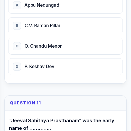
Appu Nedungadi
A
C.V. Raman Pillai
B
O. Chandu Menon
C
P. Keshav Dev
D
QUESTION 11
“Jeeval Sahithya Prasthanam” was the early
name of …………..