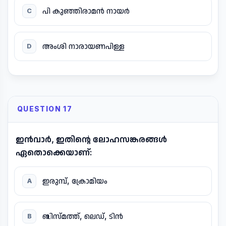
പി കുഞ്ഞിരാമൻ നായർ
C
അംശി നാരായണപിള്ള
D
QUESTION 17
ഇൻവാർ, ഇതിന്റെ ലോഹസങ്കരങ്ങൾ
ഏതൊക്കെയാണ്:
ഇരുമ്പ്, ക്രോമിയം
A
ബിസ്മത്ത്, ലെഡ്, ടിൻ
B