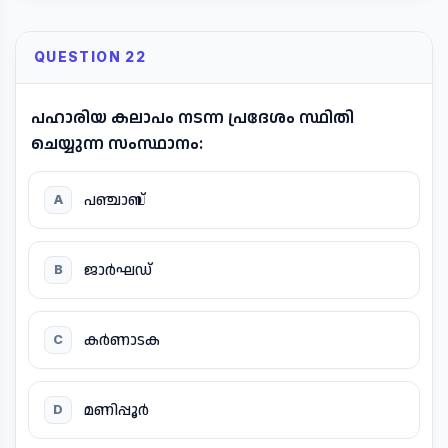
QUESTION 22
പഹാരിയ കലാപം നടന്ന പ്രദേശം സ്ഥിതി
ചെയ്യുന്ന സംസ്ഥാനം:
പഞ്ചാബ്
A
ജാർഘഡ്
B
കർണാടക
C
മണിപ്പൂർ
D