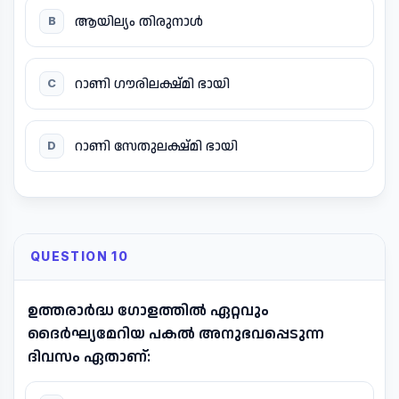
ആയില്യം തിരുനാൾ
B
റാണി ഗൗരിലക്ഷ്മി ഭായി
C
റാണി സേതുലക്ഷ്മി ഭായി
D
QUESTION 10
ഉത്തരാർദ്ധ ഗോളത്തിൽ ഏറ്റവും
ദൈർഘ്യമേറിയ പകൽ അനുഭവപ്പെടുന്ന
ദിവസം ഏതാണ്: