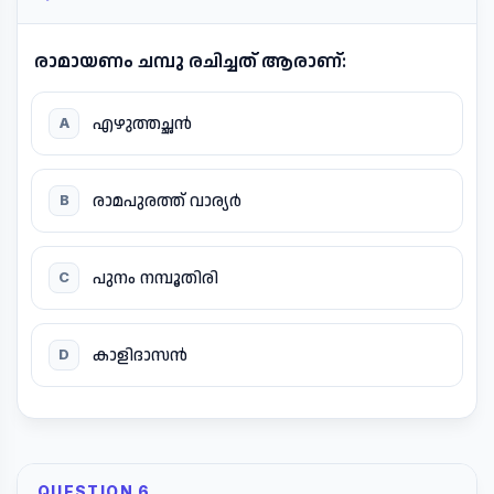
രാമായണം ചമ്പു രചിച്ചത് ആരാണ്:
എഴുത്തച്ഛൻ
A
രാമപുരത്ത് വാര്യർ
B
പുനം നമ്പൂതിരി
C
കാളിദാസൻ
D
QUESTION 6