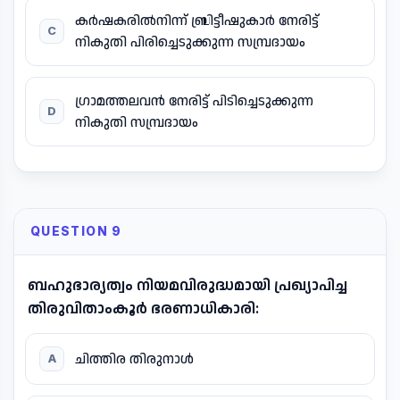
കർഷകരിൽനിന്ന് ബ്രിട്ടീഷുകാർ നേരിട്ട്
C
നികുതി പിരിച്ചെടുക്കുന്ന സമ്പ്രദായം
ഗ്രാമത്തലവൻ നേരിട്ട് പിടിച്ചെടുക്കുന്ന
D
നികുതി സമ്പ്രദായം
QUESTION 9
ബഹുഭാര്യത്വം നിയമവിരുദ്ധമായി പ്രഖ്യാപിച്ച
തിരുവിതാംകൂർ ഭരണാധികാരി:
ചിത്തിര തിരുനാൾ
A