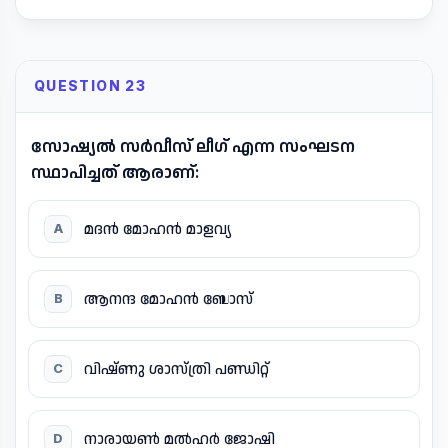
QUESTION 23
സോഷ്യൽ സർവീസ് ലീഗ് എന്ന സംഘടന
സ്ഥാപിച്ചത് ആരാണ്:
മദൻ മോഹൻ മാളവ്യ
A
ആനന്ദ മോഹൻ ബോസ്
B
വിഷ്ണു ശാസ്ത്രി പണ്ഡിറ്റ്‌
C
നാരായൺ മൽഹർ ജോഷി
D