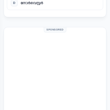
നോർവെസ്റ്റർ
D
SPONSORED