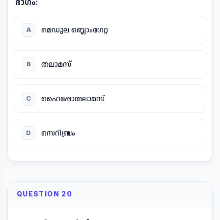
ഭാഗം:
മെഡുല ഒബ്ലാംഗേറ്റ
A
തലാമസ്
B
ഹൈപ്പോതലാമസ്
C
സെറിബ്രം
D
QUESTION 20