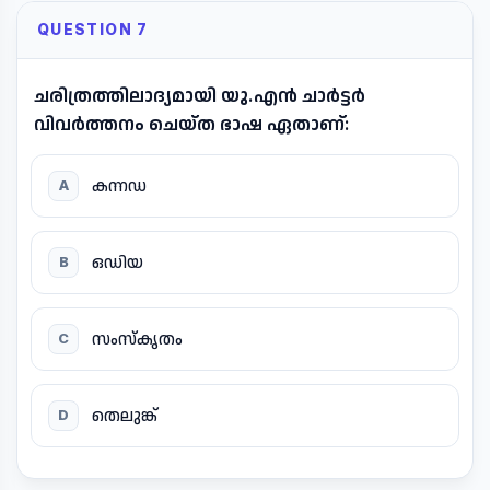
QUESTION 7
ചരിത്രത്തിലാദ്യമായി യു.എൻ ചാർട്ടർ
വിവർത്തനം ചെയ്ത ഭാഷ ഏതാണ്:
കന്നഡ
A
ഒഡിയ
B
സംസ്കൃതം
C
തെലുങ്ക്
D