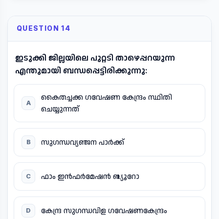
QUESTION 14
ഇടുക്കി ജില്ലയിലെ പുറ്റടി താഴെപ്പറയുന്ന
എന്തുമായി ബന്ധപ്പെട്ടിരിക്കുന്നു:
കൈതച്ചക്ക ഗവേഷണ കേന്ദ്രം സ്ഥിതി
A
ചെയ്യുന്നത്
സുഗന്ധവ്യഞ്ജന പാർക്ക്
B
ഫാം ഇൻഫർമേഷൻ ബ്യൂറോ
C
കേന്ദ്ര സുഗന്ധവിള ഗവേഷണകേന്ദ്രം
D