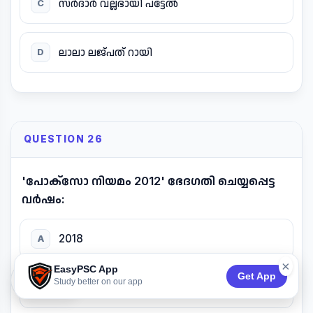
സർദാർ വല്ലഭായി പട്ടേൽ
C
ലാലാ ലജ്പത് റായി
D
QUESTION 26
'പോക്സോ നിയമം 2012' ഭേദഗതി ചെയ്യപ്പെട്ട
വർഷം:
2018
A
×
EasyPSC App
Get App
74:52
Study better on our app
2019
B