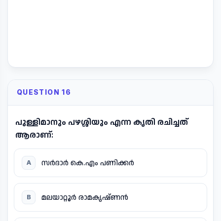
QUESTION 16
പുള്ളിമാനും പഴശ്ശിയും എന്ന കൃതി രചിച്ചത്
ആരാണ്:
സർദാർ കെ.എം പണിക്കർ
A
മലയാറ്റൂർ രാമകൃഷ്ണൻ
B