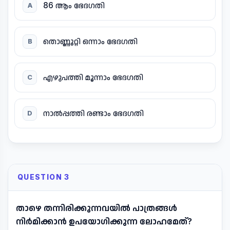
86 ആം ഭേദഗതി
A
തൊണ്ണൂറ്റി ഒന്നാം ഭേദഗതി
B
എഴുപത്തി മൂന്നാം ഭേദഗതി
C
നാൽപ്പത്തി രണ്ടാം ഭേദഗതി
D
QUESTION 3
താഴെ തന്നിരിക്കുന്നവയിൽ പാത്രങ്ങള്‍
നിര്‍മിക്കാന്‍ ഉപയോഗിക്കുന്ന ലോഹമേത്?