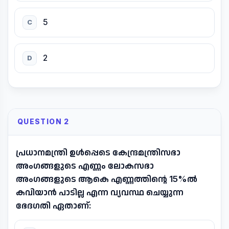
5
C
2
D
QUESTION 2
പ്രധാനമന്ത്രി ഉൾപ്പെടെ കേന്ദ്രമന്ത്രിസഭാ
അംഗങ്ങളുടെ എണ്ണം ലോകസഭാ
അംഗങ്ങളുടെ ആകെ എണ്ണത്തിന്റെ 15%ൽ
കവിയാൻ പാടില്ല എന്ന വ്യവസ്ഥ ചെയ്യുന്ന
ഭേദഗതി ഏതാണ്: