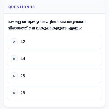
QUESTION 13
കേരള സെക്രട്ടറിയേറ്റിലെ പൊതുഭരണ
വിഭാഗത്തിലെ വകുപ്പുകളുടെ എണ്ണം:
42
A
44
B
28
C
26
D