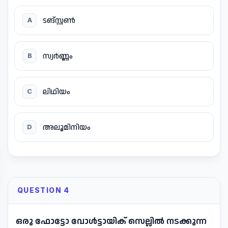
ടങ്സ്റ്റണ്‍
A
സ്വര്‍ണ്ണം
B
ലിഥിയം
C
അലൂമിനിയം
D
QUESTION 4
ഒരു ഫോട്ടോ വോൾട്ടായിക് സെല്ലിൽ നടക്കുന്ന