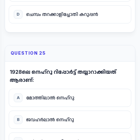
ചെമ്പം തറക്കാളിച്ചോതി കറുപ്പൻ
D
QUESTION 25
1928ലെ നെഹ്റു റിപ്പോർട്ട് തയ്യാറാക്കിയത്
ആരാണ്:
മോത്തിലാൽ നെഹ്റു
A
ജവഹർലാൽ നെഹ്റു
B