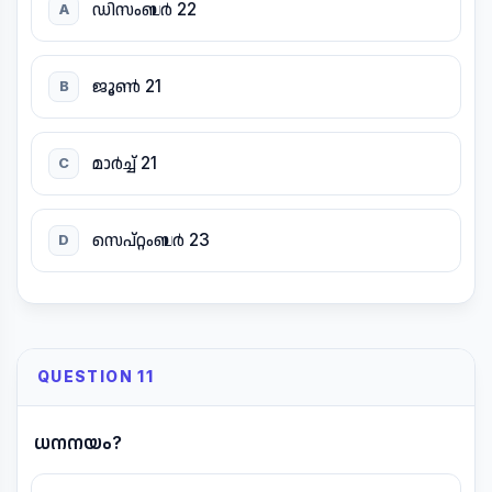
ഡിസംബർ 22
A
ജൂൺ 21
B
മാർച്ച് 21
C
സെപ്റ്റംബർ 23
D
QUESTION 11
ധനനയം?