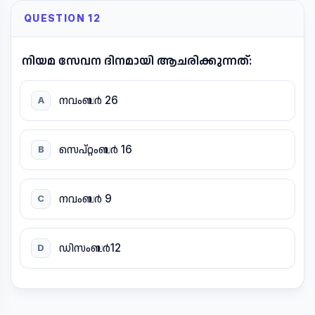
QUESTION 12
നിയമ സേവന ദിനമായി ആചരിക്കുന്നത്:
നവംബർ 26
A
സെപ്റ്റംബർ 16
B
നവംബർ 9
C
ഡിസംബർ12
D