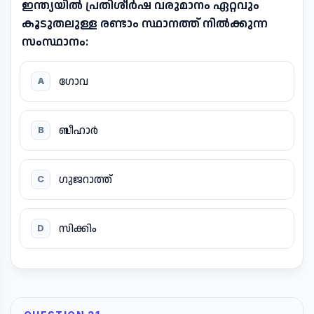
ഇന്ത്യയിൽ പ്രതിശീർഷ വരുമാനം ഏറ്റവും
കൂടുതലുള്ള രണ്ടാം സ്ഥാനത്ത് നിൽക്കുന്ന
സംസ്ഥാനം:
ഗോവ
A
ബീഹാർ
B
ഗുജറാത്ത്
C
സിക്കിം
D