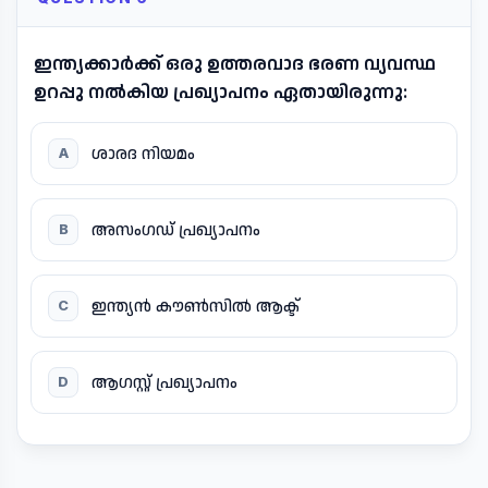
ഇന്ത്യക്കാർക്ക് ഒരു ഉത്തരവാദ ഭരണ വ്യവസ്ഥ
ഉറപ്പു നൽകിയ പ്രഖ്യാപനം ഏതായിരുന്നു:
ശാരദ നിയമം
A
അസംഗഡ് പ്രഖ്യാപനം
B
ഇന്ത്യൻ കൗൺസിൽ ആക്ട്
C
ആഗസ്റ്റ് പ്രഖ്യാപനം
D