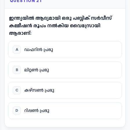
QUESTION 21
ഇന്ത്യയിൽ ആദ്യമായി ഒരു പബ്ലിക് സർവീസ്
കമ്മീഷൻ രൂപം നൽകിയ വൈസ്രോയി
ആരാണ്:
ഡഫറിൻ പ്രഭു
A
ലിറ്റൺ പ്രഭു
B
കഴ്സൺ പ്രഭു
C
റിപ്പൺ പ്രഭു
D