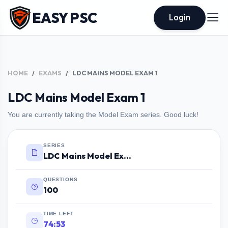
EASY PSC
Login
HOME
EXAMS
LDC MAINS MODEL EXAM 1
LDC Mains Model Exam 1
You are currently taking the Model Exam series. Good luck!
SERIES
LDC Mains Model Exam 1
QUESTIONS
100
TIME LEFT
74:52