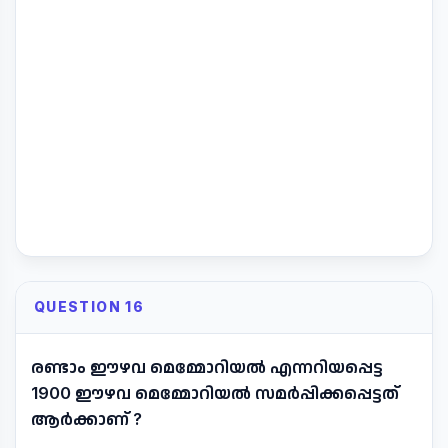
QUESTION 16
രണ്ടാം ഈഴവ മെമ്മോറിയൽ എന്നറിയപ്പെട്ട
1900 ഈഴവ മെമ്മോറിയൽ സമർപ്പിക്കപ്പെട്ടത്
ആർക്കാണ് ?