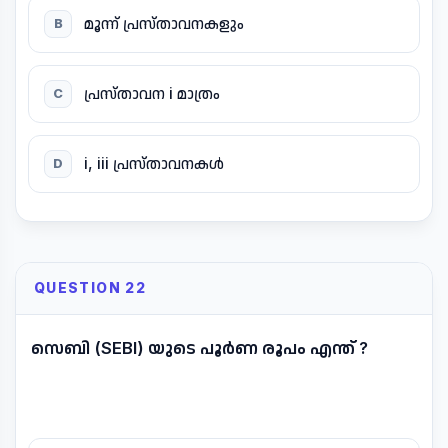
മൂന്ന് പ്രസ്താവനകളും
B
പ്രസ്താവന i മാത്രം
C
i, iii പ്രസ്താവനകൾ
D
QUESTION 22
സെബി (SEBI) യുടെ പൂർണ രൂപം എന്ത് ?