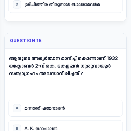
ശ്രീചിത്തിര തിരുനാൾ ബാലരാമവർമ
D
QUESTION 15
ആരുടെ അഭ്യർത്ഥന മാനിച്ച് കൊണ്ടാണ് 1932
ഒക്ടോബർ 2-ന് കെ. കേളപ്പൻ ഗുരുവായൂർ
സത്യാഗ്രഹം അവസാനിപ്പിച്ചത് ?
മന്നത്ത് പത്മനാഭൻ
A
A. K. ഗോപാലൻ
B