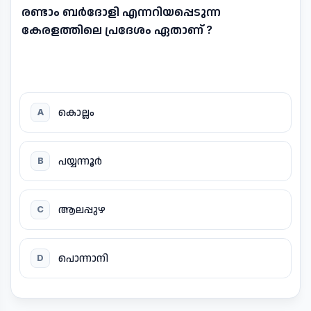
രണ്ടാം ബർദോളി എന്നറിയപ്പെടുന്ന
കേരളത്തിലെ പ്രദേശം ഏതാണ് ?
കൊല്ലം
A
പയ്യന്നൂർ
B
ആലപ്പുഴ
C
പൊന്നാനി
D