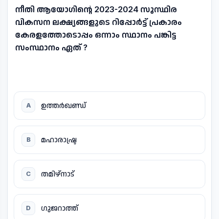
നീതി ആയോഗിന്റെ 2023-2024 സുസ്ഥിര
വികസന ലക്ഷ്യങ്ങളുടെ റിപ്പോർട്ട് പ്രകാരം
കേരളത്തോടൊപ്പം ഒന്നാം സ്ഥാനം പങ്കിട്ട
സംസ്ഥാനം ഏത് ?
ഉത്തർഖണ്ഡ്
A
മഹാരാഷ്ട്ര
B
തമിഴ്‌നാട്
C
ഗുജറാത്ത്
D