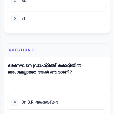
30
C
21
D
QUESTION 11
ഭരണഘടന ഡ്രാഫ്റ്റിങ്ങ് കമ്മറ്റിയിൽ
അംഗമല്ലാത്ത ആൾ ആരാണ് ?
Dr. B.R. അംബേദ്കർ
A