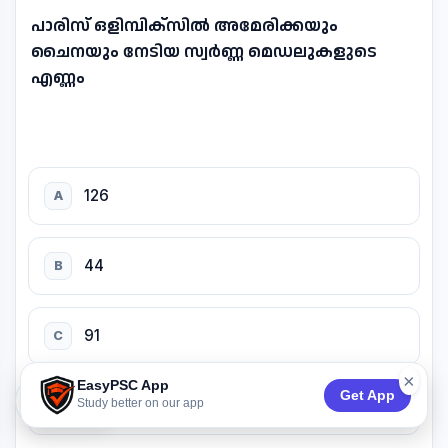
പാരിസ് ഒളിമ്പിക്സിൽ അമേരിക്കയും
ചൈനയും നേടിയ സ്വർണ്ണ മെഡലുകളുടെ
എണ്ണം
126
A
44
B
91
C
×
EasyPSC App
Get App
74:53
Study better on our app
40
D