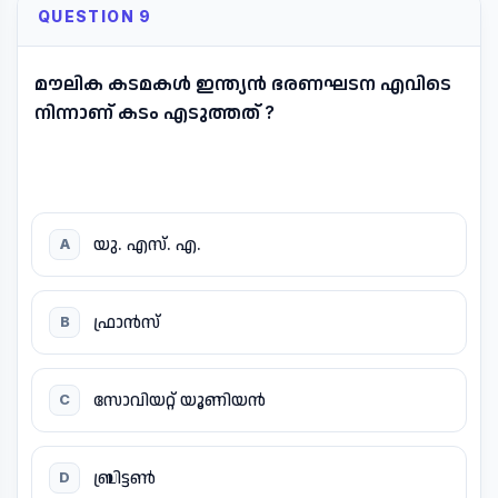
QUESTION 9
മൗലിക കടമകൾ ഇന്ത്യൻ ഭരണഘടന എവിടെ
നിന്നാണ് കടം എടുത്തത് ?
യു. എസ്. എ.
A
ഫ്രാൻസ്
B
സോവിയറ്റ് യൂണിയൻ
C
ബ്രിട്ടൺ
D