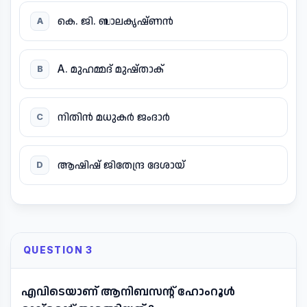
കെ. ജി. ബാലകൃഷ്ണൻ
A
A. മുഹമ്മദ് മുഷ്‌താക്
B
നിതിൻ മധുകർ ജംദാർ
C
ആഷിഷ് ജിതേന്ദ്ര ദേശായ്
D
QUESTION 3
എവിടെയാണ് ആനിബസന്റ് ഹോംറൂൾ