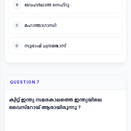
ജവഹർലാൽ നെഹ്റു
B
മഹാത്മാഗാന്ധി
C
സുഭാഷ് ചന്ദ്രബോസ്
D
QUESTION 7
ക്വിറ്റ് ഇന്ത്യ സമരകാലത്തെ ഇന്ത്യയിലെ
വൈസ്റോയ് ആരായിരുന്നു ?