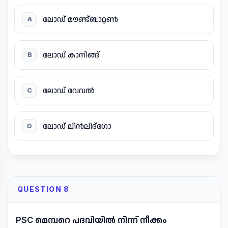
ലോഡ് മൗണ്ട്ബാറ്റൺ
A
ലോഡ് കാനിങ്ങ്
B
ലോഡ് വേവൽ
C
ലോഡ് ലിൻലിദ്ഗോ
D
QUESTION 8
PSC മെമ്പറെ പദവിയിൽ നിന്ന് നീക്കം