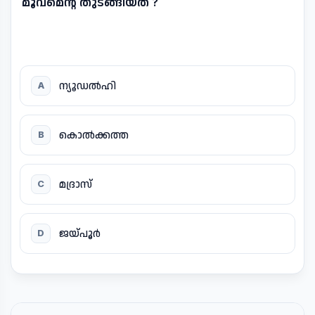
മൂവ്മെന്റ് തുടങ്ങിയത് ?
ന്യൂഡൽഹി
A
കൊൽക്കത്ത
B
മദ്രാസ്
C
ജയ്പൂർ
D