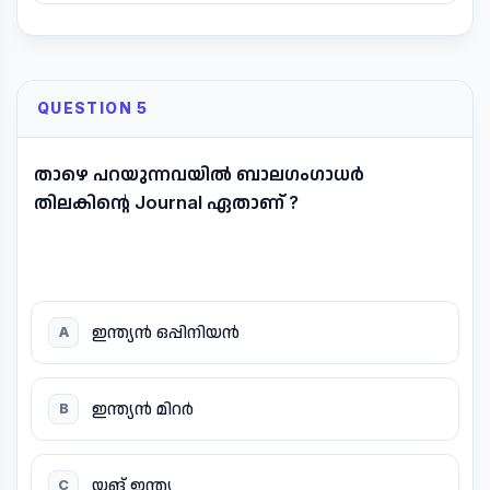
QUESTION 5
താഴെ പറയുന്നവയിൽ ബാലഗംഗാധർ
തിലകിന്റെ Journal ഏതാണ് ?
ഇന്ത്യൻ ഒപ്പിനിയൻ
A
ഇന്ത്യൻ മിറർ
B
യങ് ഇന്ത്യ
C