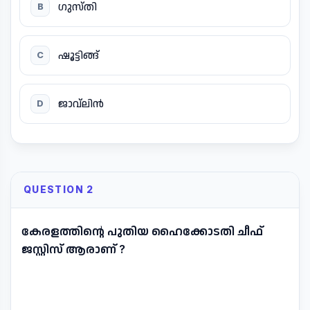
ഗുസ്തി
B
ഷൂട്ടിങ്ങ്
C
ജാവ്ലിൻ
D
QUESTION 2
കേരളത്തിന്റെ പുതിയ ഹൈക്കോടതി ചീഫ്
ജസ്റ്റിസ് ആരാണ് ?