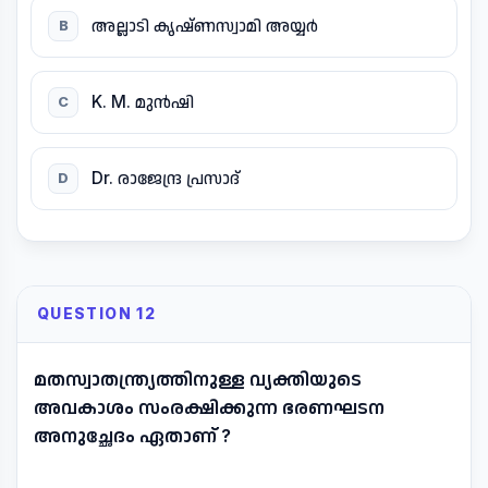
അല്ലാടി കൃഷ്ണസ്വാമി അയ്യർ
B
K. M. മുൻഷി
C
Dr. രാജേന്ദ്ര പ്രസാദ്
D
QUESTION 12
മതസ്വാതന്ത്ര്യത്തിനുള്ള വ്യക്തിയുടെ
അവകാശം സംരക്ഷിക്കുന്ന ഭരണഘടന
അനുച്ഛേദം ഏതാണ് ?