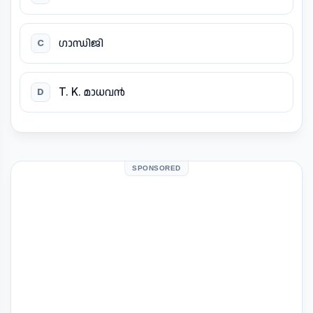
ഗാന്ധിജി
C
T. K. മാധവൻ
D
SPONSORED