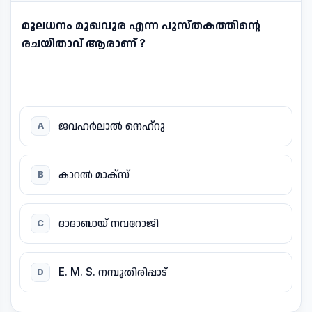
മൂലധനം മുഖവുര എന്ന പുസ്തകത്തിന്റെ
രചയിതാവ് ആരാണ് ?
ജവഹർലാൽ നെഹ്റു
A
കാറൽ മാക്സ്
B
ദാദാബായ് നവറോജി
C
E. M. S. നമ്പൂതിരിപ്പാട്
D