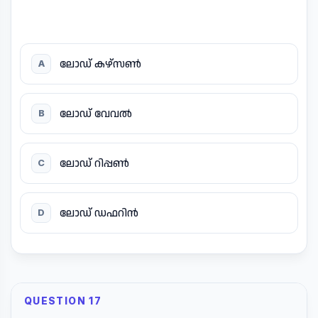
ലോഡ് കഴ്സൺ
A
ലോഡ് വേവൽ
B
ലോഡ് റിപ്പൺ
C
ലോഡ് ഡഫറിൻ
D
QUESTION 17