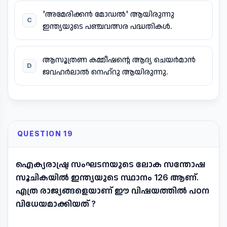
'അമേരിക്കൻ മോഡൽ' ആയിരുന്നു
C
ഇന്ത്യയുടെ പഞ്ചവത്സര പദ്ധതികൾ.
ആസൂത്രണ കമ്മീഷന്റെ ആദ്യ ചെയർമാൻ
D
ജവഹർലാൽ നെഹ്റു ആയിരുന്നു.
QUESTION 19
ഐക്യരാഷ്ട്ര സംഘടനയുടെ ലോക സന്തോഷ
സൂചികയിൽ ഇന്ത്യയുടെ സ്ഥാനം 126 ആണ്.
എത്ര രാജ്യങ്ങളെയാണ് ഈ വിഷയത്തിൽ പഠന
വിധേയമാക്കിയത് ?