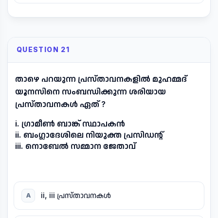
QUESTION 21
താഴെ പറയുന്ന പ്രസ്താവനകളിൽ മുഹമ്മദ്
യൂനസിനെ സംബന്ധിക്കുന്ന ശരിയായ
പ്രസ്താവനകൾ ഏത് ?
i. ഗ്രാമീൺ ബാങ്ക് സ്ഥാപകൻ
ii. ബംഗ്ലാദേശിലെ നിയുക്ത പ്രസിഡന്റ്
iii. നൊബേൽ സമ്മാന ജേതാവ്
ii, iii പ്രസ്താവനകൾ
A