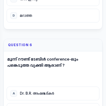
മറാത്ത
D
QUESTION 6
മൂന്ന് റൗണ്ട് ടേബിൾ conference-ലും
പങ്കെടുത്ത വ്യക്തി ആരാണ് ?
Dr. B.R. അംബേദ്കർ
A