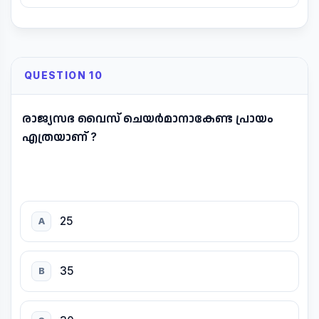
QUESTION 10
രാജ്യസഭ വൈസ് ചെയർമാനാകേണ്ട പ്രായം
എത്രയാണ് ?
25
A
35
B