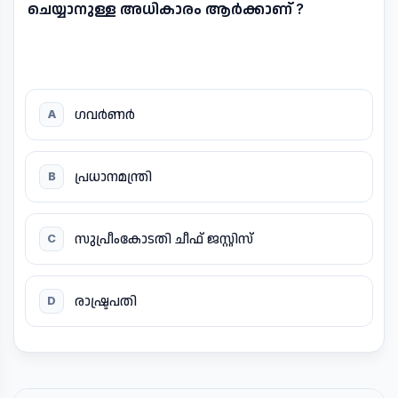
ചെയ്യാനുള്ള അധികാരം ആർക്കാണ് ?
ഗവർണർ
A
പ്രധാനമന്ത്രി
B
സുപ്രീംകോടതി ചീഫ് ജസ്റ്റിസ്
C
രാഷ്ട്രപതി
D