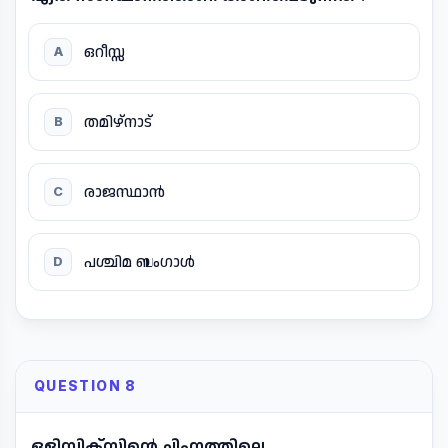
ഒറീസ്സ
A
തമിഴ്നാട്
B
രാജസ്ഥാൻ
C
പശ്ചിമ ബംഗാൾ
D
QUESTION 8
ഒളിമ്പിക്സിന്റെ ചിഹ്നത്തിലെ