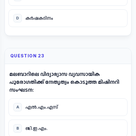
കർഷകദിനം
D
QUESTION 23
മലബാറിലെ വിദ്യാഭ്യാസ വ്യവസായിക
പുരോഗതിക്ക് നേതൃത്വം കൊടുത്ത മിഷിനറി
സംഘടന:
എൽ.എം.എസ്
A
ബി.ഇ.എം.
B