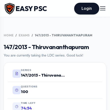
EASY PSC
Login
HOME
EXAMS
147/2013 - THIRUVANANTHAPURAM
147/2013 - Thiruvananthapuram
You are currently taking the LDC series. Good luck!
SERIES
147/2013 - Thiruvananthapuram
QUESTIONS
100
TIME LEFT
74:53