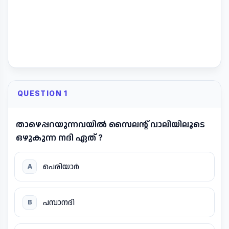
QUESTION 1
താഴെപ്പറയുന്നവയിൽ സൈലന്റ് വാലിയിലൂടെ
ഒഴുകുന്ന നദി ഏത് ?
പെരിയാർ
A
പമ്പാനദി
B