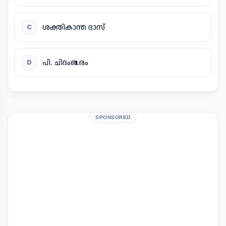
ശക്തികാന്ത ദാസ്
C
പി. ചിദംബരം
D
SPONSORED