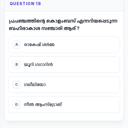
QUESTION 18
പ്രപഞ്ചത്തിന്റെ കൊളംബസ് എന്നറിയപ്പെടുന്ന
ബഹിരാകാശ സഞ്ചാരി ആര് ?
രാകേഷ് ശർമ്മ
A
യൂറി ഗഗാറിൻ
B
ഗലീലിയോ
C
നീൽ ആംസ്ട്രോങ്
D