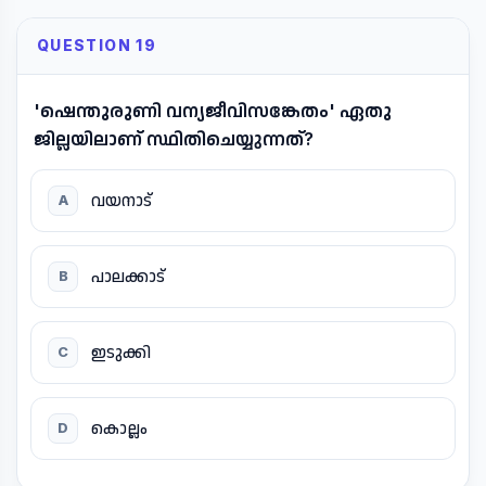
QUESTION 19
'ഷെന്തുരുണി വന്യജീവിസങ്കേതം' ഏതു
ജില്ലയിലാണ് സ്ഥിതിചെയ്യുന്നത്?
വയനാട്
A
പാലക്കാട്
B
ഇടുക്കി
C
കൊല്ലം
D