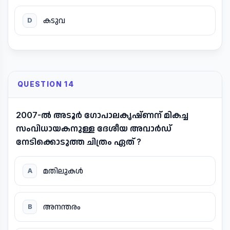
കടുവ
D
QUESTION 14
2007-ൽ അടൂർ ഗോപാലകൃഷ്ണന് മികച്ച
സംവിധായകനുള്ള ദേശീയ അവാർഡ്
നേടിക്കൊടുത്ത ചിത്രം ഏത് ?
മതിലുകൾ
A
അനന്തരം
B