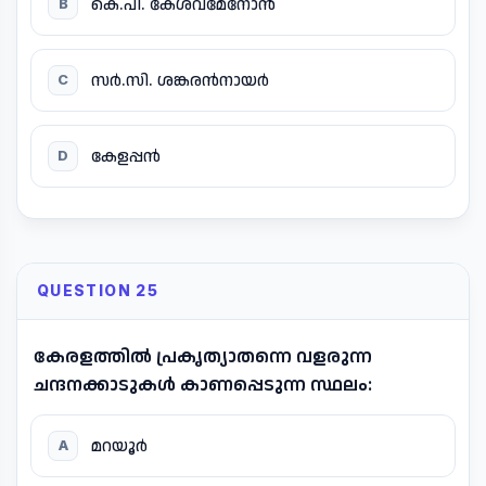
കെ.പി. കേശവമേനോൻ
B
സർ.സി. ശങ്കരൻനായർ
C
കേളപ്പൻ
D
QUESTION 25
കേരളത്തിൽ പ്രകൃത്യാതന്നെ വളരുന്ന
ചന്ദനക്കാടുകൾ കാണപ്പെടുന്ന സ്ഥലം:
മറയൂർ
A