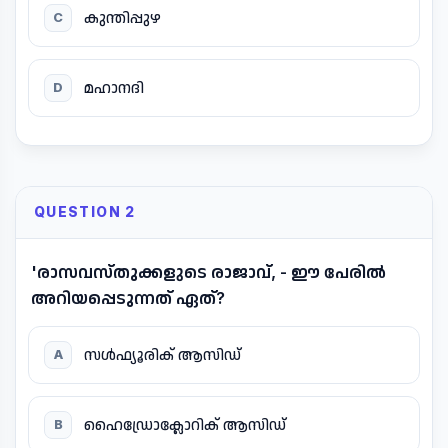
കുന്തിപ്പുഴ
C
മഹാനദി
D
QUESTION 2
'രാസവസ്തുക്കളുടെ രാജാവ്, - ഈ പേരിൽ
അറിയപ്പെടുന്നത് ഏത്?
സൾഫ്യൂരിക് ആസിഡ്
A
ഹൈഡ്രോക്ലോറിക് ആസിഡ്
B