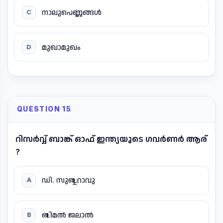
നാലുപെണ്ണങ്ങൾ
C
മുഖാമുഖം
D
QUESTION 15
റിസർവ്വ് ബാങ്ക് ഓഫ് ഇന്ത്യയുടെ ഗവർണർ ആര്
?
ഡി. സുബ്ബറാവു
A
ബിമൽ ജലാൽ
B