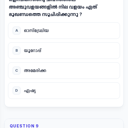
അഞ്ചുവളയങ്ങളിൽ നില വളയം ഏത്
ഭൂഖണ്ഡത്തെ സൂചിപ്പിക്കുന്നു ?
ഓസ്ട്രേലിയ
A
യൂറോപ്പ്
B
അമേരിക്ക
C
ഏഷ്യ
D
QUESTION 9