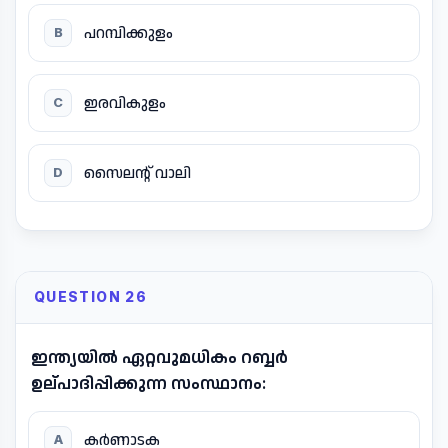
പറമ്പിക്കുളം
B
ഇരവികുളം
C
സൈലന്റ് വാലി
D
QUESTION 26
ഇന്ത്യയിൽ ഏറ്റവുമധികം റബ്ബർ
ഉല്പാദിപ്പിക്കുന്ന സംസ്ഥാനം:
കർണാടക
A