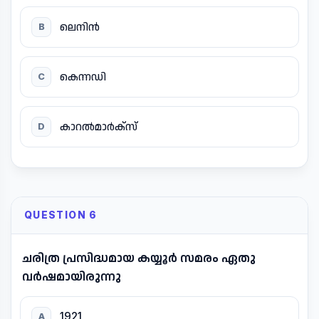
ലെനിൻ
B
കെന്നഡി
C
കാറൽമാർക്സ്
D
QUESTION 6
ചരിത്ര പ്രസിദ്ധമായ കയ്യൂർ സമരം ഏതു
വർഷമായിരുന്നു
1921
A