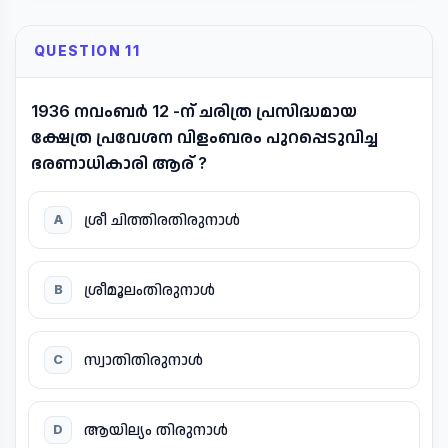
QUESTION 11
1936 നവംബർ 12 -ന് ചരിത്ര പ്രസിദ്ധമായ
ക്ഷേത്ര പ്രവേശന വിളംബരം പുറപ്പെടുവിച്ച
ഭരണാധികാരി ആര് ?
ശ്രീ ചിത്തിരതിരുനാൾ
A
ശ്രീമൂലംതിരുനാൾ
B
സ്വാതിതിരുനാൾ
C
ആയില്യം തിരുനാൾ
D