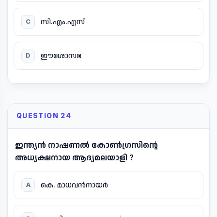
സി.എം.എസ്
C
ഈശോസഭ
D
QUESTION 24
ഇന്ത്യൻ നാഷണൽ കോൺഗ്രസിന്റെ
അധ്യക്ഷനായ ആദ്യമലയാളി ?
കെ. മാധവൻനായർ
A