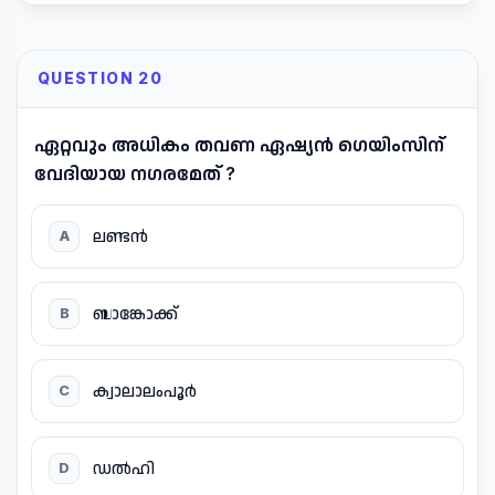
QUESTION 20
ഏറ്റവും അധികം തവണ ഏഷ്യൻ ഗെയിംസിന്
വേദിയായ നഗരമേത് ?
ലണ്ടൻ
A
ബാങ്കോക്ക്
B
ക്വാലാലംപൂർ
C
ഡൽഹി
D