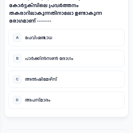
കോർട്ടക്സിലെ പ്രവർത്തനം
തകരാറിലാകുന്നതിനാലോ ഉണ്ടാകുന്ന
രോഗമാണ് -------
പേവിഷബാധ
A
പാർക്കിൻസൺ രോഗം
B
അൽഷിമേഴ്സ്
C
അപസ്മാരം
D