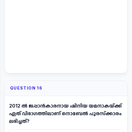
QUESTION 16
2012 ൽ ജപ്പാൻകാരനായ ഷിനിയ യമനാകയ്ക്ക്
ഏത് വിഭാഗത്തിലാണ് നൊബേൽ പുരസ്ക്കാരം
ലഭിച്ചത്?