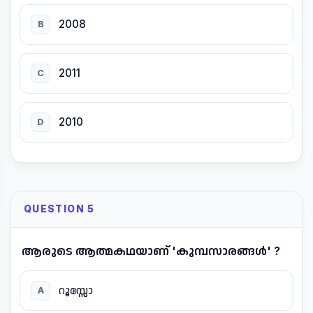
2008
B
2011
C
2010
D
QUESTION 5
ആരുടെ ആത്മകഥയാണ് 'കുമ്പസാരങ്ങൾ' ?
റൂസ്സോ
A