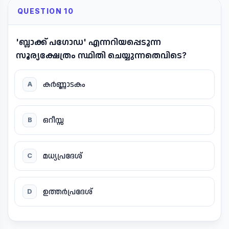
QUESTION 10
'ബ്ലാക്ക് പഗോഡ' എന്നറിയപ്പെടുന്ന
സൂര്യക്ഷേത്രം സ്ഥിതി ചെയ്യുന്നതെവിടെ?
കർണ്ണാടകം
A
ഒറീസ്സ
B
മധ്യപ്രദേശ്
C
ഉത്തർപ്രദേശ്
D