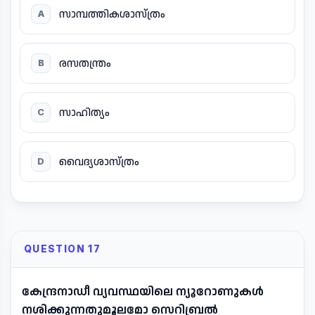
സാമ്പത്തികശാസ്ത്രം
A
രസതന്ത്രം
B
സാഹിത്യം
C
വൈദ്യശാസ്ത്രം
D
QUESTION 17
കേന്ദ്രനാഡീ വ്യവസ്ഥയിലെ ന്യൂറോണുകൾ
നശിക്കുന്നതുമൂലമോ സെറിബ്രൽ