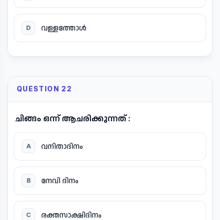
വള്ളത്തോൾ
D
QUESTION 22
ചിങ്ങം ഒന്ന് ആചരിക്കുന്നത് :
വനിതാദിനം
A
നേവി ദിനം
B
രക്തസാക്ഷിദിനം
C