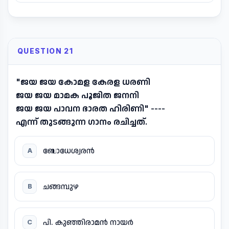
QUESTION 21
"ജയ ജയ കോമള കേരള ധരണി
ജയ ജയ മാമക പൂജിത ജനനി
ജയ ജയ പാവന ഭാരത ഹിരിണി" ----
എന്ന് തുടങ്ങുന്ന ഗാനം രചിച്ചത്.
ബോധേശ്വരൻ
A
ചങ്ങമ്പുഴ
B
പി. കുഞ്ഞിരാമൻ നായർ
C