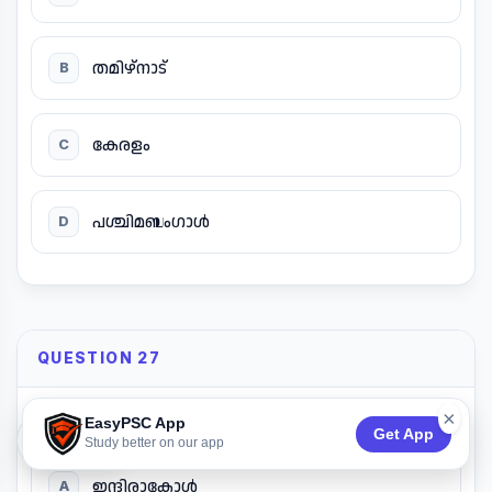
തമിഴ്നാട്
B
കേരളം
C
പശ്ചിമബംഗാൾ
D
QUESTION 27
×
ഇന്ത്യയുടെ വടക്കേ അറ്റം അറിയപ്പെടുന്നത്:
EasyPSC App
Get App
74:53
Study better on our app
ഇന്ദിരാകോൾ
A