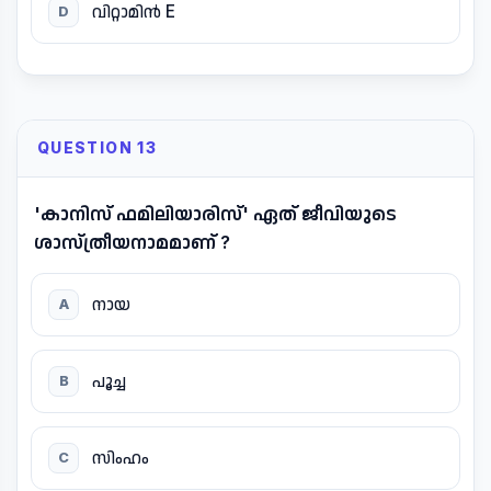
വിറ്റാമിൻ E
D
QUESTION 13
'കാനിസ് ഫമിലിയാരിസ്' ഏത് ജീവിയുടെ
ശാസ്ത്രീയനാമമാണ് ?
നായ
A
പൂച്ച
B
സിംഹം
C