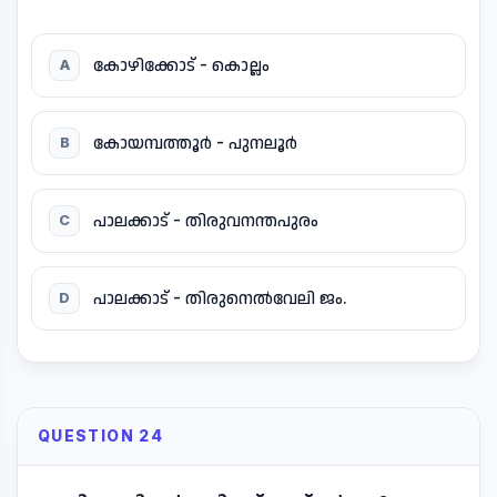
കോഴിക്കോട് - കൊല്ലം
A
കോയമ്പത്തൂർ - പുനലൂർ
B
പാലക്കാട് - തിരുവനന്തപുരം
C
പാലക്കാട് - തിരുനെൽവേലി ജം.
D
QUESTION 24