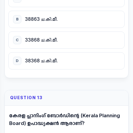
38863 ച.കി.മീ.
B
33868 ച.കി.മീ.
C
38368 ച.കി.മീ.
D
QUESTION 13
കേരള പ്ലാനിംഗ് ബോർഡിന്റെ (Kerala Planning
Board) ഉപാദ്ധ്യക്ഷൻ ആരാണ്?