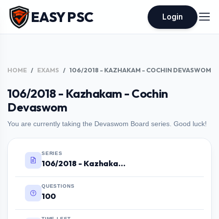
EASY PSC
Login
HOME
EXAMS
106/2018 - KAZHAKAM - COCHIN DEVASWOM
106/2018 - Kazhakam - Cochin
Devaswom
You are currently taking the Devaswom Board series. Good luck!
SERIES
106/2018 - Kazhakam - Cochin Devaswom
QUESTIONS
100
TIME LEFT