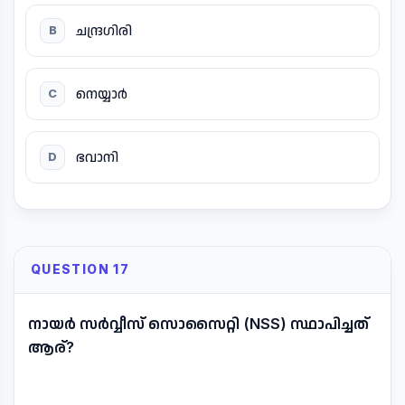
ചന്ദ്രഗിരി
B
നെയ്യാർ
C
ഭവാനി
D
QUESTION 17
നായർ സർവ്വീസ് സൊസൈറ്റി (NSS) സ്ഥാപിച്ചത്
ആര്?