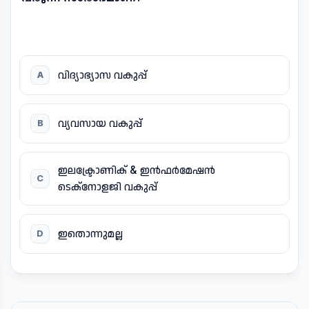
വിദ്യാഭ്യാസ വകുപ്പ്
A
വ്യവസായ വകുപ്പ്
B
ഇലക്ട്രോണിക് & ഇൻഫർമേഷൻ
C
ടെക്നോളജി വകുപ്പ്
ഇതൊന്നുമല്ല
D