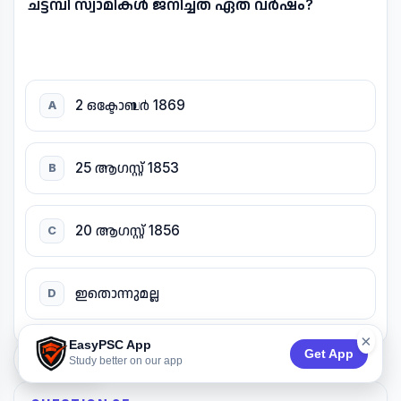
ചട്ടമ്പി സ്വാമികൾ ജനിച്ചത് ഏത് വർഷം?
2 ഒക്ടോബർ 1869
A
25 ആഗസ്റ്റ് 1853
B
20 ആഗസ്റ്റ് 1856
C
ഇതൊന്നുമല്ല
D
×
EasyPSC App
Get App
74:53
Study better on our app