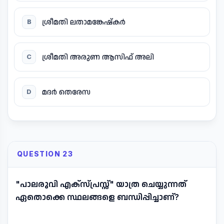
ശ്രീമതി ലതാമങ്കേഷ്കർ
B
ശ്രീമതി അരുണ ആസിഫ് അലി
C
മദർ തെരേസ
D
QUESTION 23
"പാലരുവി എക്സ്പ്രസ്സ്" യാത്ര ചെയ്യുന്നത്
ഏതൊക്കെ സ്ഥലങ്ങളെ ബന്ധിപ്പിച്ചാണ്?