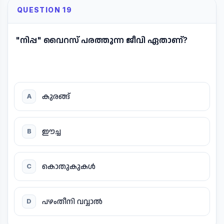
QUESTION 19
"നിപ്പ" വൈറസ് പരത്തുന്ന ജീവി ഏതാണ്?
കുരങ്ങ്
A
ഈച്ച
B
കൊതുകുകൾ
C
പഴംതീനി വവ്വാൽ
D