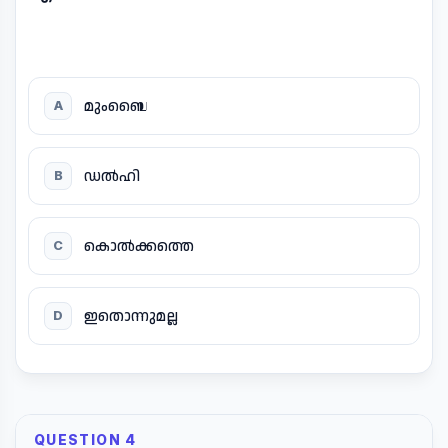
മുംബൈ
A
ഡൽഹി
B
കൊൽക്കത്തെ
C
ഇതൊന്നുമല്ല
D
QUESTION 4