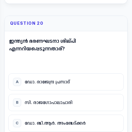
QUESTION 20
ഇന്ത്യൻ ഭരണഘടനാ ശില്പി
എന്നറിയപ്പെടുന്നതാര്?
ഡോ. രാജേന്ദ്ര പ്രസാദ്
A
സി. രാജഗോപാലാചാരി
B
ഡോ. ബി.ആർ. അംബേദ്ക്കർ
C