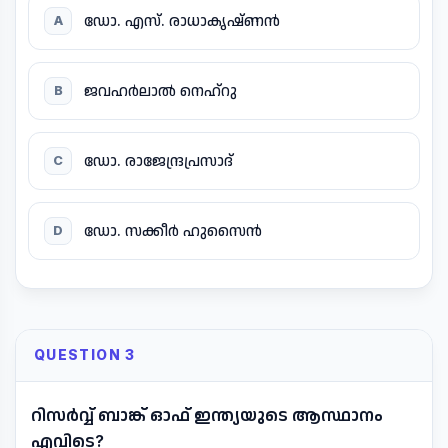
ഡോ. എസ്. രാധാകൃഷ്ണൻ
A
ജവഹർലാൽ നെഹ്റു
B
ഡോ. രാജേന്ദ്രപ്രസാദ്
C
ഡോ. സക്കീർ ഹുസൈൻ
D
QUESTION 3
റിസർവ്വ് ബാങ്ക് ഓഫ് ഇന്ത്യയുടെ ആസ്ഥാനം
എവിടെ?