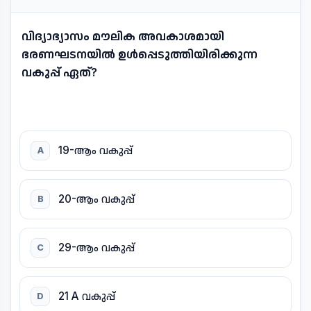
വിദ്യാഭ്യാസം മൗലിക അവകാശമായി
ഭരണഘടനയിൽ ഉൾപ്പെടുത്തിയിരിക്കുന്ന
വകുപ്പ് ഏത്?
19-ആം വകുപ്പ്
A
20-ആം വകുപ്പ്
B
29-ആം വകുപ്പ്
C
21 A വകുപ്പ്
D