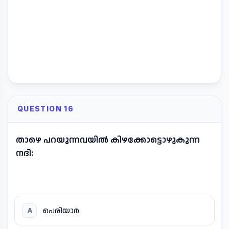
QUESTION 16
താഴെ പറയുന്നവയിൽ കിഴക്കോട്ടൊഴുകുന്ന
നദി:
പെരിയാർ
A