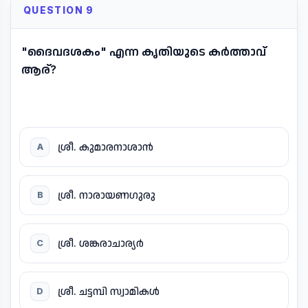
QUESTION 9
"ദൈവദശകം" എന്ന കൃതിയുടെ കർത്താവ്
ആര്?
ശ്രീ. കുമാരനാശാൻ
A
ശ്രീ. നാരായണഗുരു
B
ശ്രീ. ശങ്കരാചാര്യർ
C
ശ്രീ. ചട്ടമ്പി സ്വാമികൾ
D