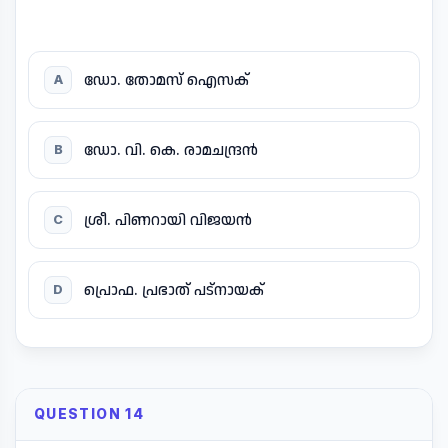
ഡോ. തോമസ് ഐസക്
A
ഡോ. വി. കെ. രാമചന്ദ്രൻ
B
ശ്രീ. പിണറായി വിജയൻ
C
പ്രൊഫ. പ്രഭാത് പട്നായക്
D
QUESTION 14