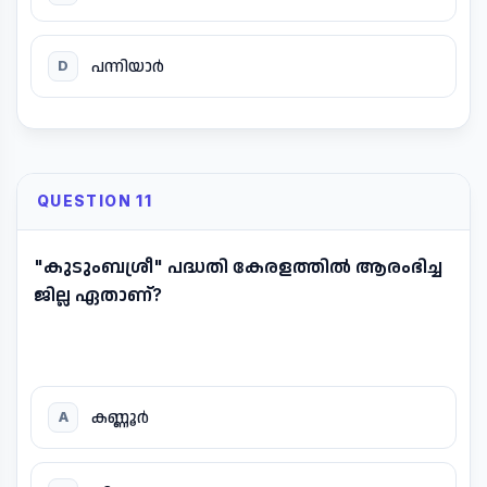
പന്നിയാർ
D
QUESTION 11
"കുടുംബശ്രീ" പദ്ധതി കേരളത്തിൽ ആരംഭിച്ച
ജില്ല ഏതാണ്?
കണ്ണൂർ
A