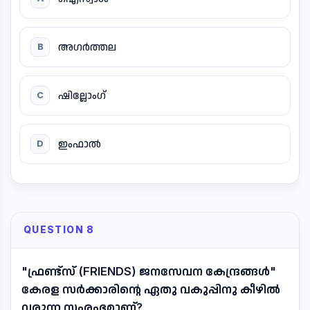
അഗർത്തല
B
ഷില്ലോംഗ്
C
ഇംഫാൽ
D
QUESTION 8
"ഫ്രണ്ട്സ് (FRIENDS) ജനസേവന കേന്ദ്രങ്ങൾ"
കേരള സർക്കാരിന്റെ ഏതു വകുപ്പിനു കീഴിൽ
വരുന്ന സംരംഭമാണ്?