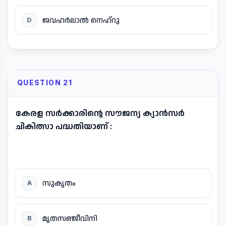
ജവഹർലാൽ നെഹ്റു
D
QUESTION 21
കേരള സർക്കാരിന്റെ സൗജന്യ ക്യാൻസർ
ചികിത്സാ പദ്ധതിയാണ് :
സുകൃതം
A
മൃതസഞ്ജീവിനി
B