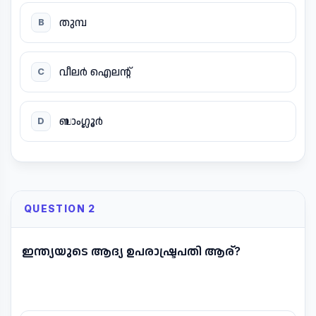
തുമ്പ
B
വീലർ ഐലന്റ്
C
ബാംഗ്ലൂർ
D
QUESTION 2
ഇന്ത്യയുടെ ആദ്യ ഉപരാഷ്ട്രപതി ആര്?