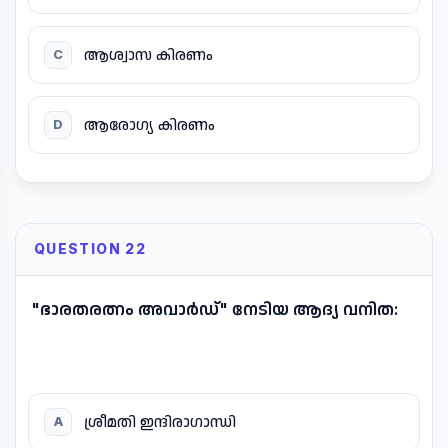
ആശ്വാസ കിരണം
C
ആരോഗ്യ കിരണം
D
QUESTION 22
"ഭാരതരത്നം അവാർഡ്" നേടിയ ആദ്യ വനിത:
ശ്രീമതി ഇന്ദിരാഗാന്ധി
A