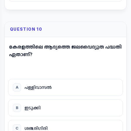
QUESTION 10
കേരളത്തിലെ ആദ്യത്തെ ജലവൈദ്യുത പദ്ധതി
ഏതാണ്?
പള്ളിവാസൽ
A
ഇടുക്കി
B
ശബരിഗിരി
C