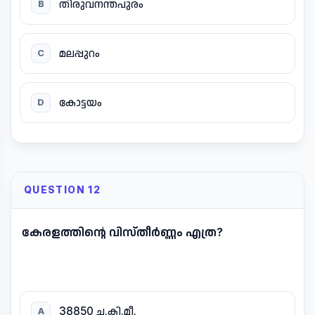
തിരുവനന്തപുരം
B
മലപ്പുറം
C
കോട്ടയം
D
QUESTION 12
കേരളത്തിന്റെ വിസ്തീർണ്ണം എത്ര?
38850 ച.കി.മീ.
A