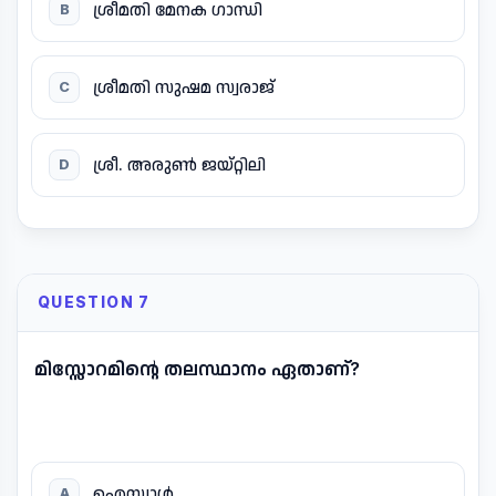
ശ്രീമതി മേനക ഗാന്ധി
B
ശ്രീമതി സുഷമ സ്വരാജ്
C
ശ്രീ. അരുൺ ജയ്റ്റിലി
D
QUESTION 7
മിസ്സോറമിന്റെ തലസ്ഥാനം ഏതാണ്?
ഐസ്വാൾ
A