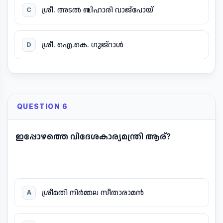
ശ്രീ. അടൽ ബിഹാരി വാജ്പോയ്
C
ശ്രീ. ഐ.കെ. ഗുജ്റാൾ
D
QUESTION 6
ഇപ്പോഴത്തെ വിദേശകാര്യമന്ത്രി ആര്?
ശ്രീമതി നിർമ്മല സീതാരാമൻ
A