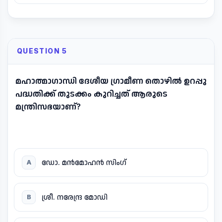
QUESTION 5
മഹാത്മാഗാന്ധി ദേശീയ ഗ്രാമീണ തൊഴിൽ ഉറപ്പു
പദ്ധതിക്ക് തുടക്കം കുറിച്ചത് ആരുടെ
മന്ത്രിസഭയാണ്?
ഡോ. മൻമോഹൻ സിംഗ്
A
ശ്രീ. നരേന്ദ്ര മോഡി
B