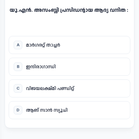
യു.എൻ. അസംബ്ലി പ്രസിഡന്റായ ആദ്യ വനിത :
മാർഗരറ്റ് താച്ചർ
A
ഇന്ദിരാഗാന്ധി
B
വിജയലക്ഷ്മി പണ്ഡിറ്റ്
C
ആങ് സാൻ സ്യൂചി
D