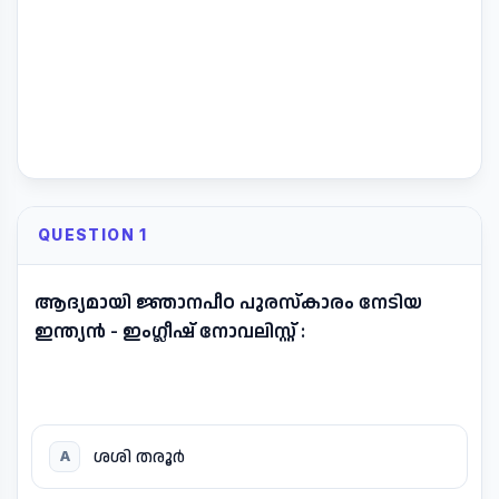
QUESTION 1
ആദ്യമായി ജ്ഞാനപീഠ പുരസ്കാരം നേടിയ
ഇന്ത്യൻ - ഇംഗ്ലീഷ് നോവലിസ്റ്റ് :
ശശി തരൂർ
A