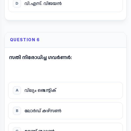
വി.എസ്. വിജയൻ
D
QUESTION 6
സതി നിരോധിച്ച ഗവർണർ:
വില്യം ബെന്റിക്
A
ലോർഡ് കഴ്സൺ
B