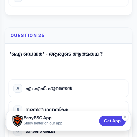
QUESTION 25
'ഐ ഡെയർ' - ആരുടെ ആത്മകഥ ?
എം.എഫ്. ഹുസൈൻ
A
സുനിൽ ഗവാസ്കർ
B
×
EasyPSC App
Get App
74:53
Study better on our app
കിരൺ ബേദി
C