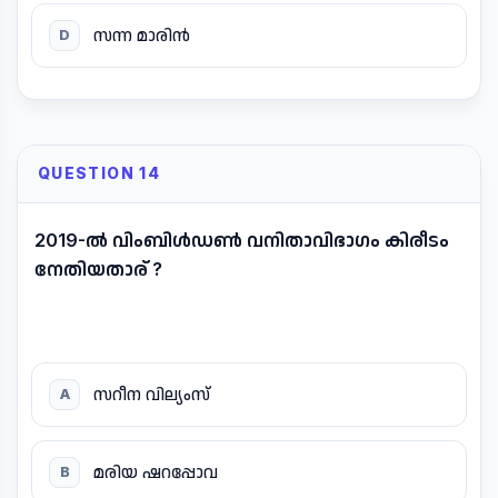
സന്ന മാരിൻ
D
QUESTION 14
2019-ൽ വിംബിൾഡൺ വനിതാവിഭാഗം കിരീടം
നേതിയതാര് ?
സറീന വില്യംസ്
A
മരിയ ഷറപ്പോവ
B