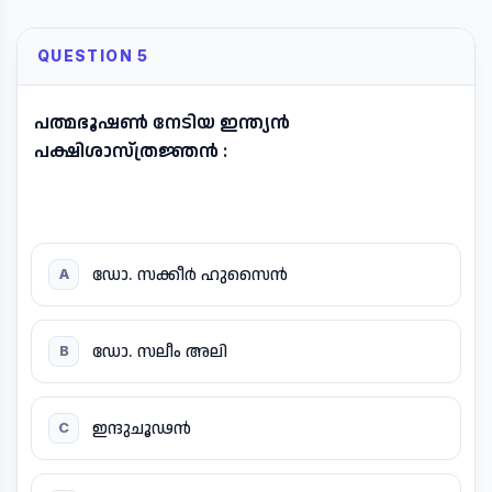
QUESTION 5
പത്മഭൂഷൺ നേടിയ ഇന്ത്യൻ
പക്ഷിശാസ്ത്രജ്ഞൻ :
ഡോ. സക്കീർ ഹുസൈൻ
A
ഡോ. സലീം അലി
B
ഇന്ദുചൂഢൻ
C