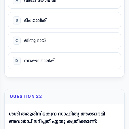
വിരാട് കോഹ്ലി
A
ദീപ മാലിക്
B
ജിതു റായ്
C
സാക്ഷി മാലിക്
D
QUESTION 22
ശശി തരൂരിന് കേന്ദ്ര സാഹിത്യ അക്കാദമി
അവാർഡ് ലഭിച്ചത് ഏതു കൃതിക്കാണ്: