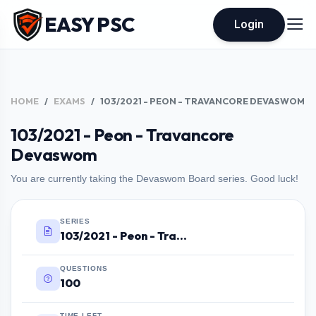
EASY PSC
Login
HOME
EXAMS
103/2021 - PEON - TRAVANCORE DEVASWOM
103/2021 - Peon - Travancore
Devaswom
You are currently taking the Devaswom Board series. Good luck!
SERIES
103/2021 - Peon - Travancore Devaswom
QUESTIONS
100
TIME LEFT