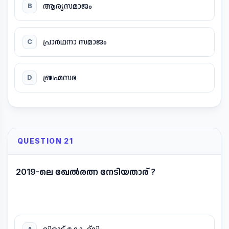
ആര്യസമാജം
B
പ്രാർഥനാ സമാജം
C
ബ്രഹ്മസഭ
D
QUESTION 21
2019-ലെ ഖേൽരത്ന നേടിയതാര് ?