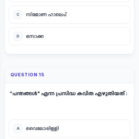
സിമോണ ഹാലെപ്
C
ഒസാക്ക
D
QUESTION 15
“പന്തങ്ങൾ" എന്ന പ്രസിദ്ധ കവിത എഴുതിയത് :
വൈലോപ്പിള്ളി
A