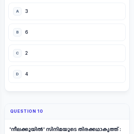
3
A
6
B
2
C
4
D
QUESTION 10
'നീലക്കുയിൽ' സിനിമയുടെ തിരക്കഥാകൃത്ത് :