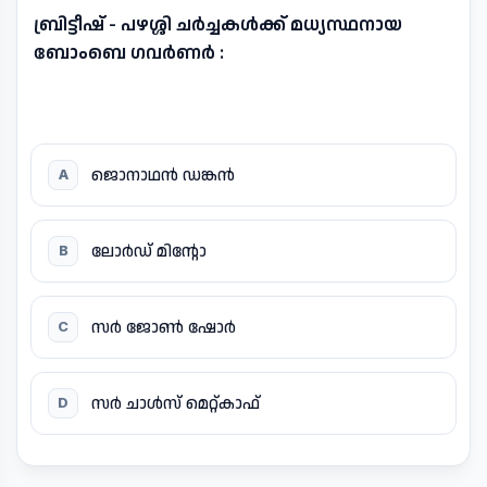
ബ്രിട്ടീഷ് - പഴശ്ശി ചർച്ചകൾക്ക് മധ്യസ്ഥനായ
ബോംബെ ഗവർണർ :
ജൊനാഥൻ ഡങ്കൻ
A
ലോർഡ് മിന്റോ
B
സർ ജോൺ ഷോർ
C
സർ ചാൾസ് മെറ്റ്കാഫ്
D