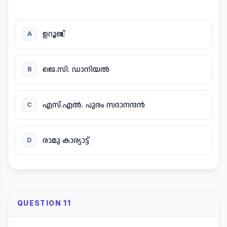
ഉറൂബ്
A
ജെ.സി. ഡാനിയൽ
B
എസ്.എൽ. പുരം സദാനന്ദൻ
C
രാമു കാര്യാട്ട്
D
QUESTION 11