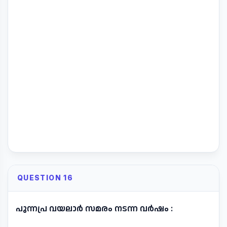
QUESTION 16
പുന്നപ്ര വയലാർ സമരം നടന്ന വർഷം :