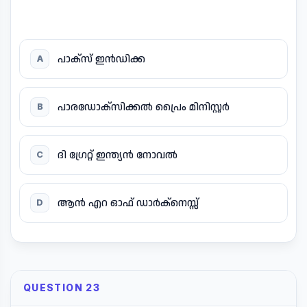
പാക്സ് ഇൻഡിക്ക
A
പാരഡോക്സിക്കൽ പ്രൈം മിനിസ്റ്റർ
B
ദി ഗ്രേറ്റ് ഇന്ത്യൻ നോവൽ
C
ആൻ എറ ഓഫ് ഡാർക്നെസ്സ്
D
QUESTION 23