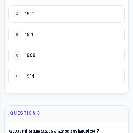
1910
A
1911
B
1909
C
1914
D
QUESTION 3
ധോണി വെള്ളച്ചാട്ടം ഏതു ജില്ലയിൽ ?