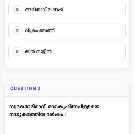
അമിതാവ് ഘോഷ്
B
വിക്രം സേത്ത്
C
ജീത് തയ്യിൽ
D
QUESTION 2
സ്വദേശാഭിമാനി രാമകൃഷ്ണപിള്ളയെ
നാടുകടത്തിയ വർഷം :