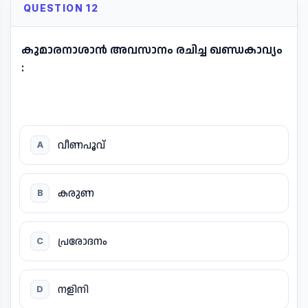
QUESTION 12
കുമാരനാശാൻ അവസാനം രചിച്ച ഖണ്ഡകാവ്യം
:
വീണപൂവ്
A
കരുണ
B
പ്രരോദനം
C
നളിനി
D