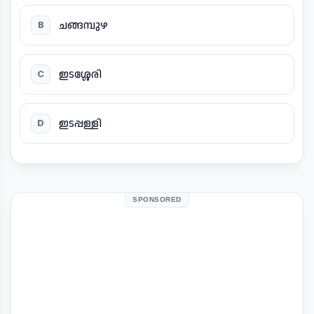
ചങ്ങമ്പുഴ
B
ഇടശ്ശേരി
C
ഇടപ്പള്ളി
D
SPONSORED