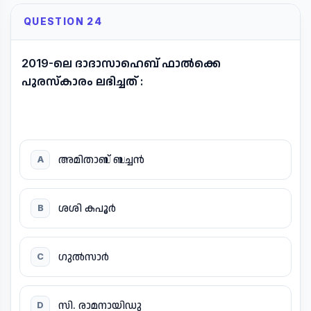
QUESTION 24
2019-ലെ ദാദാസാഹെബ് ഫാൽക്കെ
പുരസ്കാരം ലഭിച്ചത് :
അമിതാബ് ബച്ചൻ
A
ശശി കപൂർ
B
ഗുൽസാർ
C
സി. രാമനായിഡു
D