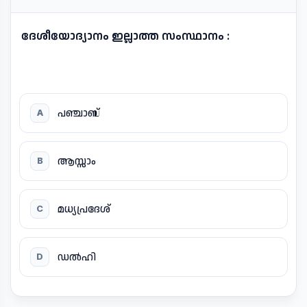
ദേശീയോദ്യാനം ഇല്ലാത്ത സംസ്ഥാനം :
പഞ്ചാബ്
A
ആസ്സാം
B
മധ്യപ്രദേശ്
C
ഡൽഹി
D