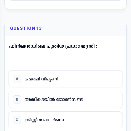
QUESTION 13
ഫിൻലൻഡിലെ പുതിയ പ്രധാനമന്ത്രി :
ഷേർലി വില്യംസ്
A
അബിഗെയിൽ ജോൺസൺ
B
ക്രിസ്റ്റീൻ ലഗാർഡെ
C