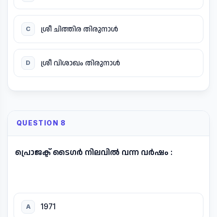
ശ്രീ ചിത്തിര തിരുനാൾ
C
ശ്രീ വിശാഖം തിരുനാൾ
D
QUESTION 8
പ്രൊജക്ട് ടൈഗർ നിലവിൽ വന്ന വർഷം :
1971
A