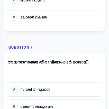
മൗണ്ട് ബാറ്റൺ
C
ലോർഡ് റിപ്പൺ
D
QUESTION 7
അവസാനത്തെ തിരുവിതാംകൂർ രാജാവ് :
സ്വാതി തിരുനാൾ
A
ശക്തൻ തമ്പുരാൻ
B