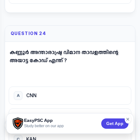
QUESTION 24
കണ്ണൂർ അന്താരാഷ്ട്ര വിമാന താവളത്തിന്റെ
അയാട്ട കോഡ് എന്ത് ?
CNN
A
CAN
B
×
EasyPSC App
Get App
74:52
Study better on our app
KAN
C