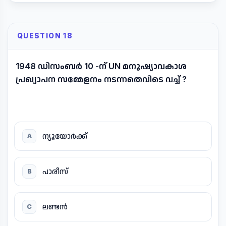
QUESTION 18
1948 ഡിസംബർ 10 -ന് UN മനുഷ്യാവകാശ
പ്രഖ്യാപന സമ്മേളനം നടന്നതെവിടെ വച്ച് ?
ന്യൂയോർക്ക്
A
പാരീസ്
B
ലണ്ടൻ
C