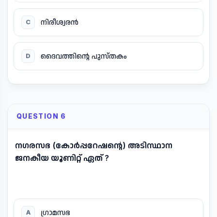
നിരീശ്വരൻ
C
ദൈവത്തിന്റെ പുസ്തകം
D
QUESTION 6
നഗരസഭ (കോർപ്പറേഷന്റെ) അടിസ്ഥാന
ജനകീയ യൂണിറ്റ് ഏത് ?
ഗ്രാമസഭ
A