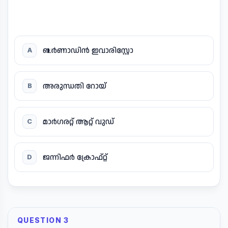
ബർണാഡിൻ ഇവാരിസ്റ്റോ
A
അരുന്ധതി റോയ്
B
മാർഗരറ്റ് ആറ്റ് വുഡ്
C
ജന്നിഫർ ക്രോഫ്റ്റ്
D
QUESTION 3