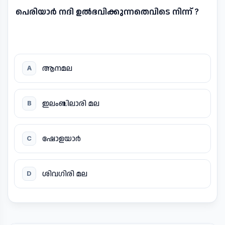
പെരിയാർ നദി ഉൽഭവിക്കുന്നതെവിടെ നിന്ന് ?
ആനമല
A
ഇലംബിലാരി മല
B
ഷോളയാർ
C
ശിവഗിരി മല
D