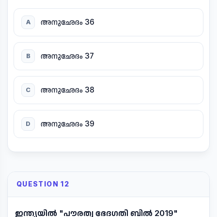
അനുഛേദം 36
A
അനുഛേദം 37
B
അനുഛേദം 38
C
അനുഛേദം 39
D
QUESTION 12
ഇന്ത്യയിൽ "പൗരത്വ ഭേദഗതി ബിൽ 2019"