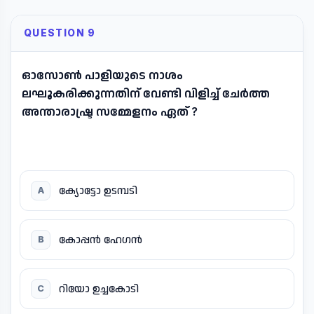
QUESTION 9
ഓസോൺ പാളിയുടെ നാശം
ലഘൂകരിക്കുന്നതിന് വേണ്ടി വിളിച്ച് ചേർത്ത
അന്താരാഷ്ട്ര സമ്മേളനം ഏത് ?
ക്യോട്ടോ ഉടമ്പടി
A
കോപ്പൻ ഹേഗൻ
B
റിയോ ഉച്ചകോടി
C