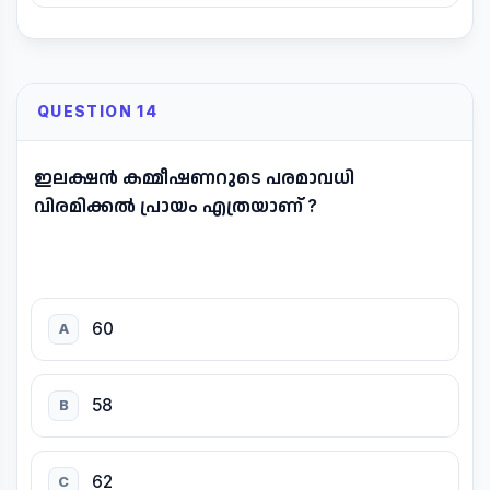
QUESTION 14
ഇലക്ഷൻ കമ്മീഷണറുടെ പരമാവധി
വിരമിക്കൽ പ്രായം എത്രയാണ് ?
60
A
58
B
62
C