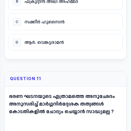
ഫക്രുദ്ദീൻ അലി അഹമ്മദ്
B
സക്കീർ ഹുസൈൻ
C
ആർ. വെങ്കട്ടരാമൻ
D
QUESTION 11
ഭരണ ഘടനയുടെ എത്രാമത്തെ അനുഛേദം
അനുസരിച്ച് മാർഗ്ഗനിർദ്ദേശക തത്വങ്ങൾ
കോടതികളിൽ ചോദ്യം ചെയ്യാൻ സാദ്ധ്യമല്ല ?