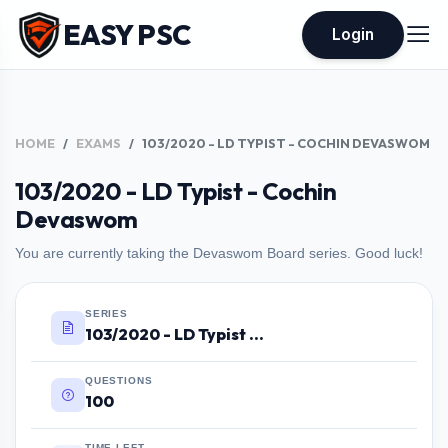
EASY PSC
Login
HOME
EXAMS
103/2020 - LD TYPIST - COCHIN DEVASWOM
103/2020 - LD Typist - Cochin
Devaswom
You are currently taking the Devaswom Board series. Good luck!
SERIES
103/2020 - LD Typist - Cochin Devaswom
QUESTIONS
100
TIME LEFT