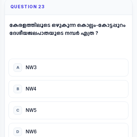
QUESTION 23
കേരളത്തിലൂടെ ഒഴുകുന്ന കൊല്ലം-കോട്ടപ്പുറം
ദേശീയജലപാതയുടെ നമ്പർ എത്ര ?
NW3
A
NW4
B
NW5
C
NW6
D