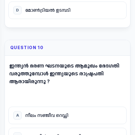
മോൺട്രിയൽ ഉടമ്പടി
D
QUESTION 10
ഇന്ത്യൻ ഭരണ ഘടനയുടെ ആമുഖം ഭേദഗതി
വരുത്തുമ്പോൾ ഇന്ത്യയുടെ രാഷ്ട്രപതി
ആരായിരുന്നു ?
നീലം സഞ്ജീവ റെഡ്ഡി
A