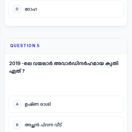
ദോഹ
D
QUESTION 5
2019 -ലെ വയലാർ അവാർഡിനർഹമായ കൃതി
ഏത് ?
ഉഷ്ണ രാശി
A
അച്ഛൻ പിറന്ന വീട്
B