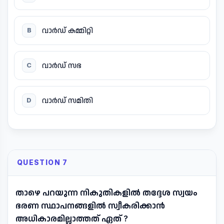
വാർഡ് കമ്മിറ്റി
B
വാർഡ് സഭ
C
വാർഡ് സമിതി
D
QUESTION 7
താഴെ പറയുന്ന നികുതികളിൽ തദ്ദേശ സ്വയം
ഭരണ സ്ഥാപനങ്ങളിൽ സ്വീകരിക്കാൻ
അധികാരമില്ലാത്തത് ഏത് ?