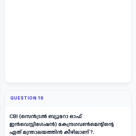
QUESTION 16
CBI (സെൻട്രൽ ബ്യൂറോ ഓഫ്
ഇൻവെസ്റ്റിഗേഷൻ) കേന്ദ്രഗവൺമെന്റിന്റെ
ഏത് മന്ത്രാലയത്തിൻ കീഴിലാണ് ?.