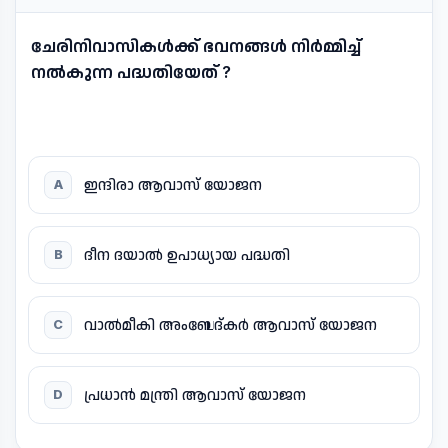
ചേരിനിവാസികൾക്ക് ഭവനങ്ങൾ നിർമ്മിച്ച്
നൽകുന്ന പദ്ധതിയേത് ?
ഇന്ദിരാ ആവാസ് യോജന
A
ദീന ദയാൽ ഉപാധ്യായ പദ്ധതി
B
വാൽമീകി അംബേദ്കർ ആവാസ് യോജന
C
പ്രധാൻ മന്ത്രി ആവാസ് യോജന
D