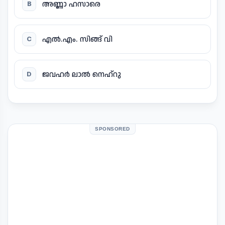
അണ്ണാ ഹസാരെ
B
എൽ.എം. സിങ്ങ് വി
C
ജവഹർ ലാൽ നെഹ്റു
D
SPONSORED