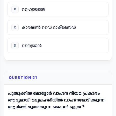
ഹൈഡ്രജൻ
B
കാർബൺ ഡൈ ഓക്സൈഡ്
C
നൈട്രജൻ
D
QUESTION 21
പുതുക്കിയ മോട്ടോർ വാഹന നിയമ പ്രകാരം
ആദ്യമായി മദ്യലഹരിയിൽ വാഹനമോടിക്കുന്ന
ആൾക്ക് ചുമത്തുന്ന ഫൈൻ എത്ര ?