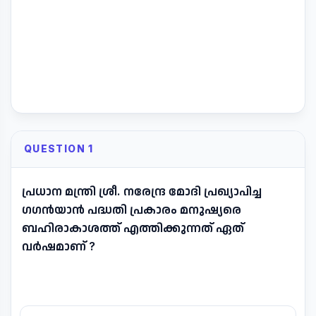
QUESTION 1
പ്രധാന മന്ത്രി ശ്രീ. നരേന്ദ്ര മോദി പ്രഖ്യാപിച്ച
ഗഗൻയാൻ പദ്ധതി പ്രകാരം മനുഷ്യരെ
ബഹിരാകാശത്ത് എത്തിക്കുന്നത് ഏത്
വർഷമാണ് ?