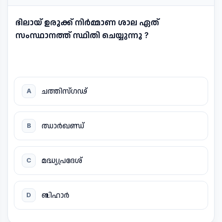
ഭിലായ് ഉരുക്ക് നിർമ്മാണ ശാല ഏത്
സംസ്ഥാനത്ത് സ്ഥിതി ചെയ്യുന്നു ?
ചത്തിസ്ഗഢ്
A
ഝാർഖണ്ഡ്
B
മദ്ധ്യപ്രദേശ്
C
ബിഹാർ
D