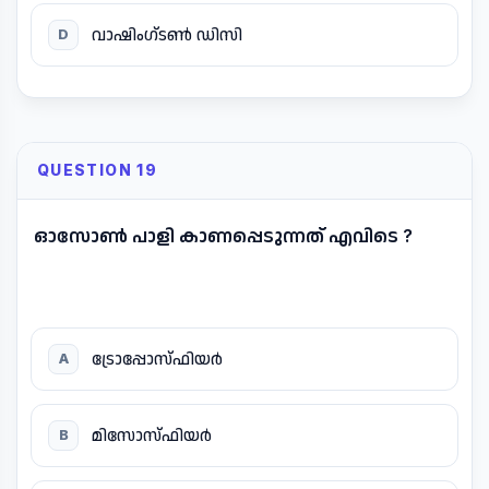
വാഷിംഗ്ടൺ ഡിസി
D
QUESTION 19
ഓസോൺ പാളി കാണപ്പെടുന്നത് എവിടെ ?
ട്രോപ്പോസ്ഫിയർ
A
മിസോസ്ഫിയർ
B