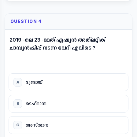
QUESTION 4
2019 -ലെ 23 -ാമത് ഏഷ്യൻ അത്ലറ്റിക്
ചാമ്പ്യൻഷിപ്പ് നടന്ന വേദി എവിടെ ?
ദുബായ്
A
ടെഹ്റാൻ
B
അസ്താന
C