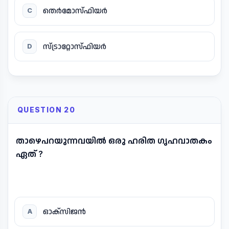
തെർമോസ്ഫിയർ
C
സ്ട്രാറ്റോസ്ഫിയർ
D
QUESTION 20
താഴെപറയുന്നവയിൽ ഒരു ഹരിത ഗൃഹവാതകം
ഏത് ?
ഓക്സിജൻ
A