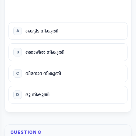
കെട്ടിട നികുതി
A
തൊഴിൽ നികുതി
B
വിനോദ നികുതി
C
ഭൂ നികുതി
D
QUESTION 8