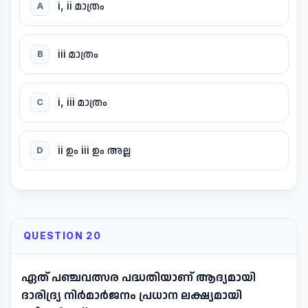
i, ii മാത്രം
A
iii മാത്രം
B
i, iii മാത്രം
C
ii ഉം iii ഉം അല്ല
D
QUESTION 20
ഏത് പഞ്ചവത്സര പദ്ധതിയാണ് ആദ്യമായി
ദാരിദ്ര്യ നിർമാർജനം പ്രധാന ലക്ഷ്യമായി