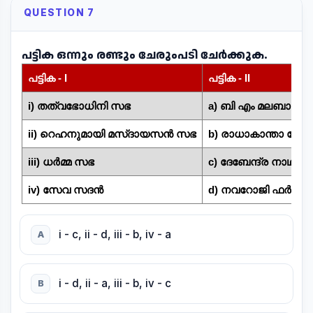
QUESTION 7
പട്ടിക ഒന്നും രണ്ടും ചേരുംപടി ചേർക്കുക.
പട്ടിക - I
പട്ടിക - II
i) തത്വഭോധിനി സഭ
a) ബി എം മലബാറി
ii) റെഹനുമായി മസ്ദായസൻ സഭ
b) രാധാകാന്താ ദേവ്
iii) ധർമ്മ സഭ
c) ദേബേന്ദ്ര നാഥ 
iv) സേവ സദൻ
d) നവറോജി ഫർഡ
i - c, ii - d, iii - b, iv - a
A
i - d, ii - a, iii - b, iv - c
B