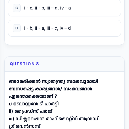
i - c, ii - b, iii – d, iv - a
C
i - b, ii - a, iii - c, iv – d
D
QUESTION 8
അമേരിക്കൻ സ്വാതന്ത്ര്യ സമരവുമായി
ബന്ധപ്പെട്ട കാര്യങ്ങൾ/ സംഭവങ്ങൾ
എന്തൊക്കെയാണ് ?
i) ബോസ്റ്റൺ ടീ പാർട്ടി
ii) പ്രൈഡ്സ് പർജ്
iii) ഡിക്ലറേഷൻ ഓഫ് റൈറ്റ്സ് ആൻഡ്
ഗ്രിവെൻസസ്