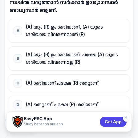
നടപ്പിൽ വരുത്താൻ സർക്കാർ ഉദ്യോഗസ്ഥർ
ബാധ്യസ്ഥർ ആണ്.
(A) യും (R) ഉം ശരിയാണ്, (A) യുടെ
A
ശരിയായ വിവരണമാണ് (R)
(A) യും (R) ഉം ശരിയാണ്. പക്ഷേ (A) യുടെ
B
ശരിയായ വിവരണമല്ല (R)
(A) ശരിയാണ് പക്ഷേ (R) തെറ്റാണ്
C
(A) തെറ്റാണ് പക്ഷേ (R) ശരിയാണ്
D
×
EasyPSC App
Get App
74:53
Study better on our app