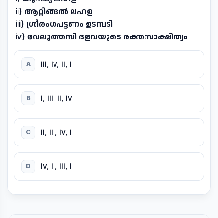
ii) ആറ്റിങ്ങൽ ലഹള
iii) ശ്രീരംഗപട്ടണം ഉടമ്പടി
iv) വേലുത്തമ്പി ദളവയുടെ രക്തസാക്ഷിത്വം
iii, iv, ii, i
A
i, iii, ii, iv
B
ii, iii, iv, i
C
iv, ii, iii, i
D