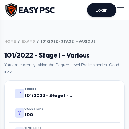
EASY PSC
Login
HOME
EXAMS
101/2022 - STAGE I - VARIOUS
101/2022 - Stage I - Various
You are currently taking the Degree Level Prelims series. Good
luck!
SERIES
101/2022 - Stage I - Various
QUESTIONS
100
TIME LEFT