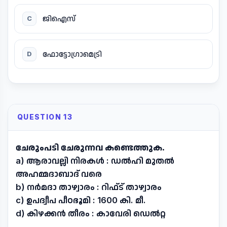
ജിഐസ്
C
ഫോട്ടോഗ്രാമെട്രി
D
QUESTION 13
ചേരുംപടി ചേരുന്നവ കണ്ടെത്തുക.
a) ആരാവല്ലി നിരകൾ : ഡൽഹി മുതൽ
അഹമ്മദാബാദ് വരെ
b) നർമദാ താഴ്വാരം : റിഫ്ട് താഴ്വാരം
c) ഉപദ്വീപ പീഠഭൂമി : 1600 കി. മീ.
d) കിഴക്കൻ തീരം : കാവേരി ഡെൽറ്റ