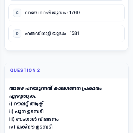
വാണ്ടി വാഷ് യുദ്ധം : 1760
C
ഹൽഡിഗാട്ടി യുദ്ധം : 1581
D
QUESTION 2
താഴെ പറയുന്നത് കാലഗണന പ്രകാരം
എഴുതുക.
i) റൗലറ്റ് ആക്ട്
ii) പൂന ഉടമ്പടി
iii) ബംഗാൾ വിഭജനം
iv) ലക്നൗ ഉടമ്പടി