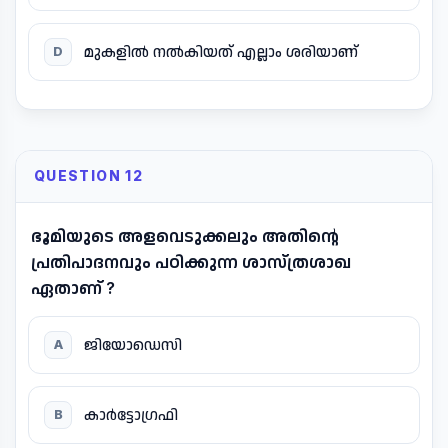
മുകളിൽ നൽകിയത് എല്ലാം ശരിയാണ്
D
QUESTION 12
ഭൂമിയുടെ അളവെടുക്കലും അതിന്റെ
പ്രതിപാദനവും പഠിക്കുന്ന ശാസ്ത്രശാഖ
ഏതാണ് ?
ജിയോഡെസി
A
കാർട്ടോഗ്രഫി
B