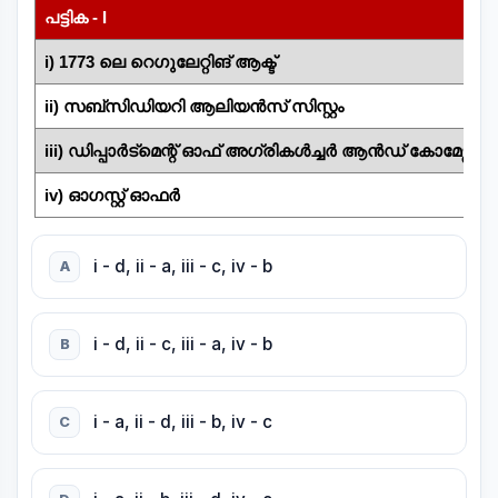
പട്ടിക - I
പ
i) 1773 ലെ റെഗുലേറ്റിങ് ആക്ട്
ii) സബ്സിഡിയറി ആലിയൻസ് സിസ്റ്റം
iii) ഡിപ്പാർട്മെന്റ് ഓഫ് അഗ്രികൾച്ചർ ആൻഡ് കോമേഴ്സ്
iv) ഓഗസ്റ്റ് ഓഫർ
i - d, ii - a, iii - c, iv - b
A
i - d, ii - c, iii - a, iv - b
B
i - a, ii - d, iii - b, iv - c
C