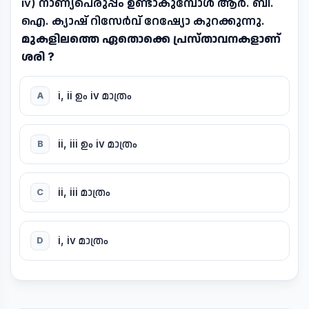
iv) നാണ്യപെരുപ്പം ഉണ്ടാകുമ്പോൾ ആർ. ബി.
ഐ. ക്യാഷ് റിസേർവ് റേഷ്യോ കുറക്കുന്നു.
മുകളിലത്തെ ഏതൊക്കെ പ്രസ്താവനകളാണ്
ശരി ?
i, ii ഉം iv മാത്രം
A
ii, iii ഉം iv മാത്രം
B
ii, iii മാത്രം
C
i, iv മാത്രം
D