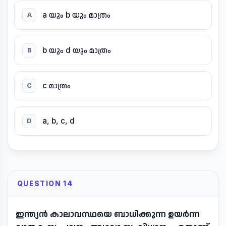
a യും b യും മാത്രം
A
b യും d യും മാത്രം
B
c മാത്രം
C
a, b, c, d
D
QUESTION 14
ഇന്ത്യൻ കാലാവസ്ഥയെ ബാധിക്കുന്ന ഉയർന്ന