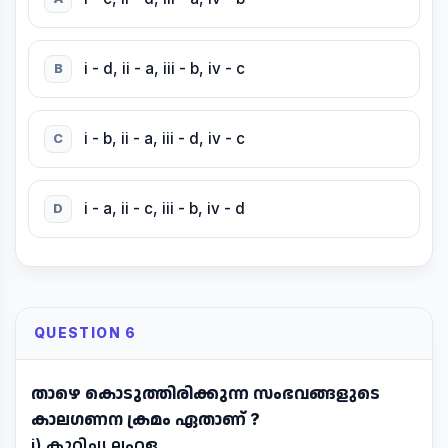
i - d, ii - a, iii - b, iv - c
B
i - b, ii - a, iii - d, iv - c
C
i - a, ii - c, iii - b, iv - d
D
QUESTION 6
താഴെ കൊടുത്തിരിക്കുന്ന സംഭവങ്ങളുടെ
കാലഗണന ക്രമം ഏതാണ് ?
i) കുറിച്യ ലഹള