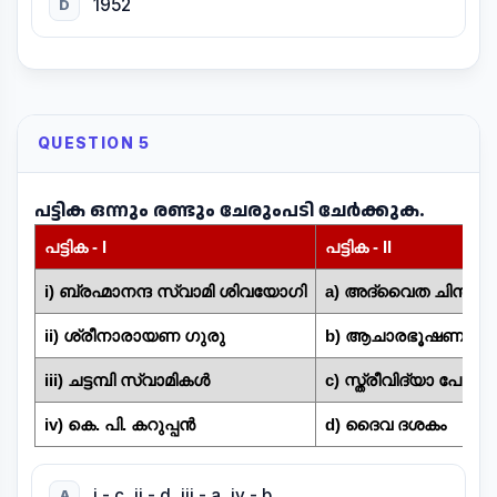
1952
D
QUESTION 5
പട്ടിക ഒന്നും രണ്ടും ചേരുംപടി ചേർക്കുക.
പട്ടിക - I
പട്ടിക - II
i) ബ്രഹ്മാനന്ദ സ്വാമി ശിവയോഗി
a) അദ്വൈത ചിന്താ പ
ii) ശ്രീനാരായണ ഗുരു
b) ആചാരഭൂഷണം
iii) ചട്ടമ്പി സ്വാമികൾ
c) സ്ത്രീവിദ്യാ പോഷ
iv) കെ. പി. കറുപ്പൻ
d) ദൈവ ദശകം
i - c, ii - d, iii - a, iv - b
A