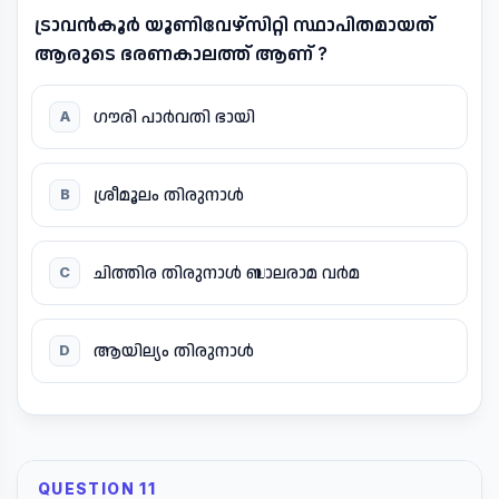
ട്രാവൻകൂർ യൂണിവേഴ്സിറ്റി സ്ഥാപിതമായത്
ആരുടെ ഭരണകാലത്ത് ആണ് ?
ഗൗരി പാർവതി ഭായി
A
ശ്രീമൂലം തിരുനാൾ
B
ചിത്തിര തിരുനാൾ ബാലരാമ വർമ
C
ആയില്യം തിരുനാൾ
D
QUESTION 11