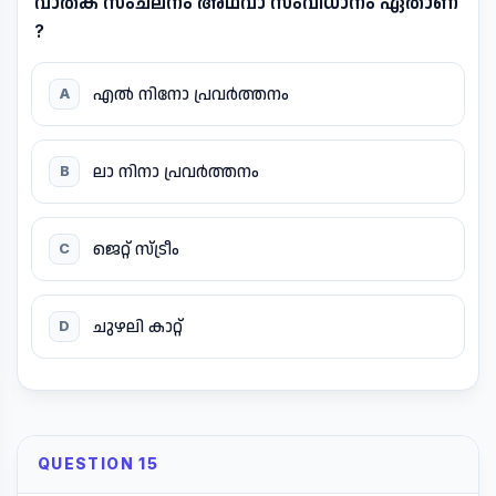
വാതക സംചലനം അഥവാ സംവിധാനം ഏതാണ്
?
എൽ നിനോ പ്രവർത്തനം
A
ലാ നിനാ പ്രവർത്തനം
B
ജെറ്റ് സ്ട്രീം
C
ചുഴലി കാറ്റ്
D
QUESTION 15