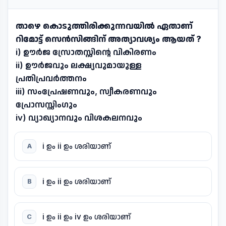
താഴെ കൊടുത്തിരിക്കുന്നവയിൽ ഏതാണ്
റിമോട്ട് സെൻസിങ്ങിന് അത്യാവശ്യം ആയത് ?
i) ഊർജ സ്രോതസ്സിന്റെ വികിരണം
ii) ഊർജവും ലക്ഷ്യവുമായുള്ള
പ്രതിപ്രവർത്തനം
iii) സംപ്രേഷണവും, സ്വീകരണവും
പ്രോസസ്സിംഗും
iv) വ്യാഖ്യാനവും വിശകലനവും
i ഉം ii ഉം ശരിയാണ്
A
i ഉം ii ഉം ശരിയാണ്
B
i ഉം ii ഉം iv ഉം ശരിയാണ്
C