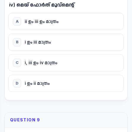
iv) മെയ് ഫോർത് മൂവ്മെന്റ്
ii ഉം iii ഉം മാത്രം
A
i ഉം iii മാത്രം
B
i, iii ഉം iv മാത്രം
C
i ഉം ii മാത്രം
D
QUESTION 9