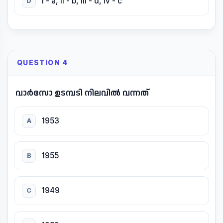
i - a, ii - b, iii - d, iv - c
D
QUESTION 4
വാർസോ ഉടമ്പടി നിലവിൽ വന്നത്
1953
A
1955
B
1949
C