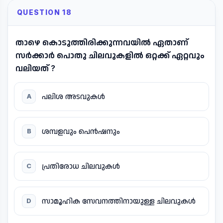
QUESTION 18
താഴെ കൊടുത്തിരിക്കുന്നവയിൽ ഏതാണ്
സർക്കാർ പൊതു ചിലവുകളിൽ ഒറ്റക്ക് ഏറ്റവും
വലിയത് ?
പലിശ അടവുകൾ
A
ശമ്പളവും പെൻഷനും
B
പ്രതിരോധ ചിലവുകൾ
C
സാമൂഹിക സേവനത്തിനായുള്ള ചിലവുകൾ
D