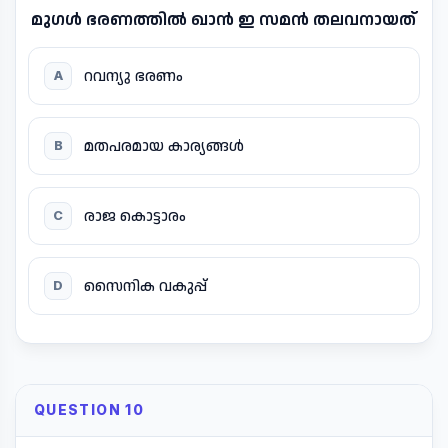
മുഗൾ ഭരണത്തിൽ ഖാൻ ഇ സമൻ തലവനായത്
റവന്യു ഭരണം
A
മതപരമായ കാര്യങ്ങൾ
B
രാജ കൊട്ടാരം
C
സൈനിക വകുപ്പ്
D
QUESTION 10