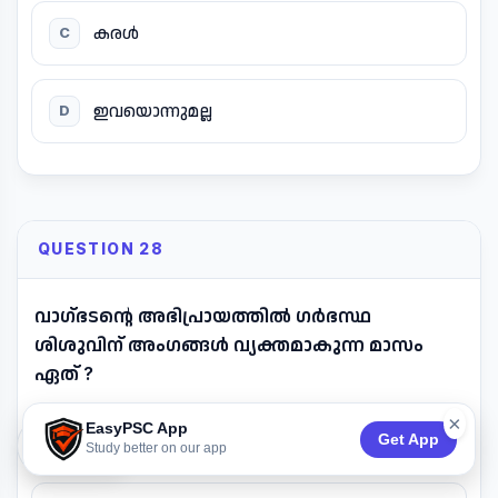
കരൾ
C
ഇവയൊന്നുമല്ല
D
QUESTION 28
വാഗ്ഭടന്റെ അഭിപ്രായത്തിൽ ഗർഭസ്ഥ
ശിശുവിന് അംഗങ്ങൾ വ്യക്തമാകുന്ന മാസം
ഏത് ?
×
EasyPSC App
അഞ്ചാമത്തെ മാസം
A
Get App
74:53
Study better on our app