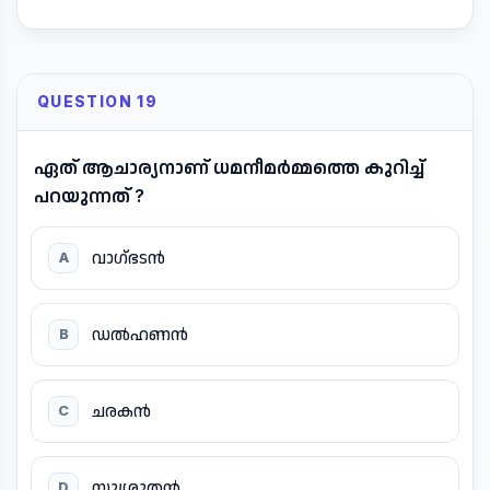
QUESTION 19
ഏത് ആചാര്യനാണ് ധമനീമർമ്മത്തെ കുറിച്ച്
പറയുന്നത് ?
വാഗ്ഭടൻ
A
ഡൽഹണൻ
B
ചരകൻ
C
സുശ്രുതൻ
D