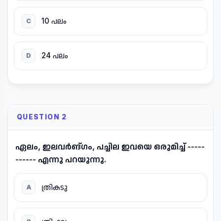
10 പലം
C
24 പലം
D
QUESTION 2
ഏലം, ഇലവർങ്ഗം, പച്ചില ഇവയെ ഒരുമിച്ച് -----
------ എന്നു പറയുന്നു.
ത്രികടു
A