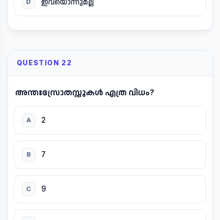
ഇവയൊന്നുമല്ല
D
QUESTION 22
അന്തഃസ്രോതസ്സുകൾ എത്ര വിധം?
2
A
7
B
9
C