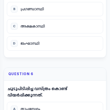
പ്രഗണ്ഡാസ്ഥി
B
അക്ഷകാസ്ഥി
C
ജംഘാസ്ഥി
D
QUESTION 6
ചൂടുപിടിപ്പിച്ച വസ്ത്രം കൊണ്ട്
വിയർപ്പിക്കുന്നത്.
താപസ്വേദം
A