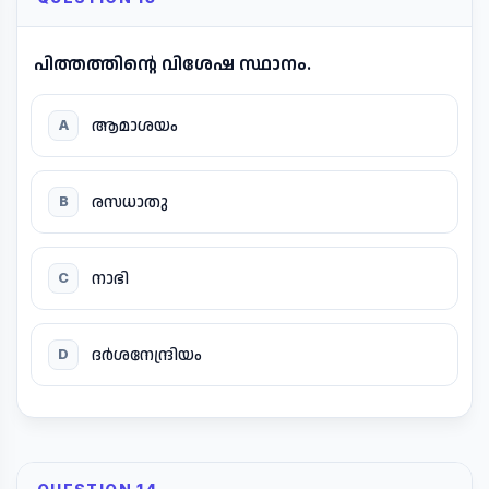
പിത്തത്തിന്റെ വിശേഷ സ്ഥാനം.
ആമാശയം
A
രസധാതു
B
നാഭി
C
ദർശനേന്ദ്രിയം
D