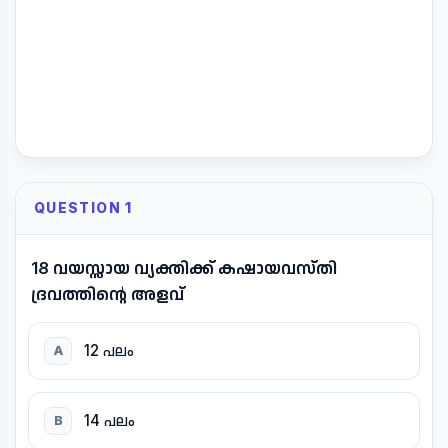
QUESTION 1
18 വയസ്സായ വ്യക്തിക്ക് കഷായവസ്തി
ദ്രവത്തിന്റെ അളവ്
12 പലം
A
14 പലം
B