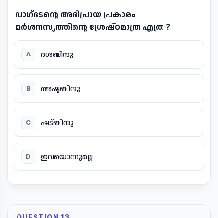
വാഗ്ഭടന്റെ അഭിപ്രായ പ്രകാരം
മർശനസ്യത്തിന്റെ ശ്രേഷ്ഠമാത്ര എത്ര ?
ദശബിന്ദു
A
അഷ്ടബിന്ദു
B
ഷട്ബിന്ദു
C
ഇവയൊന്നുമല്ല
D
QUESTION 13