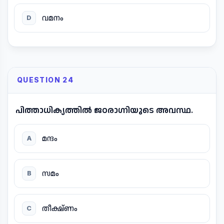
വമനം
D
QUESTION 24
പിത്താധിക്യത്തിൽ ജഠരാഗ്നിയുടെ അവസ്ഥ.
മന്ദം
A
സമം
B
തീക്ഷ്ണം
C