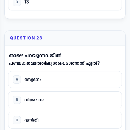
13
D
QUESTION 23
താഴെ പറയുന്നവയിൽ
പഞ്ചകർമ്മത്തിലുൾപ്പെടാത്തത് ഏത്?
സ്വേദനം
A
വിരേചനം
B
വസ്തി
C