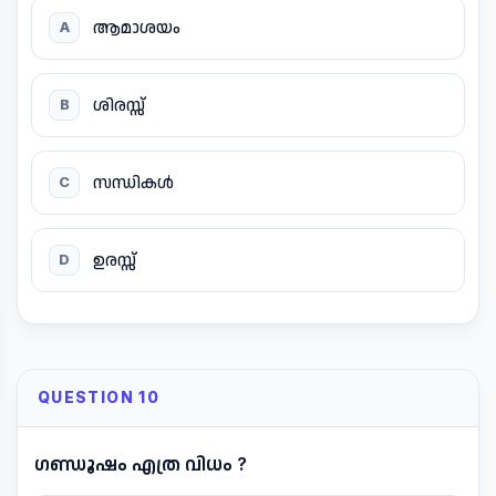
ആമാശയം
A
ശിരസ്സ്
B
സന്ധികൾ
C
ഉരസ്സ്
D
QUESTION 10
ഗണ്ഡൂഷം എത്ര വിധം ?