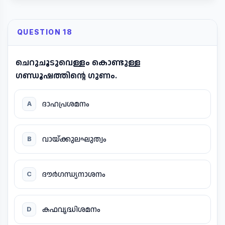
QUESTION 18
ചെറുചൂടുവെള്ളം കൊണ്ടുള്ള
ഗണ്ഡൂഷത്തിന്റെ ഗുണം.
ദാഹപ്രശമനം
A
വായ്ക്കുലഘുത്വം
B
ദൗർഗന്ധ്യനാശനം
C
കഫവൃദ്ധിശമനം
D