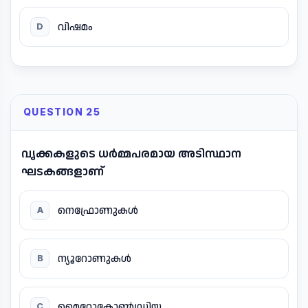
വിഷമം
D
QUESTION 25
വൃക്കകളുടെ ധർമ്മപരമായ അടിസ്ഥാന
ഘടകങ്ങളാണ്
നെഫ്രോണുകൾ
A
ന്യൂറോണുകൾ
B
മൈറ്റോകോൺഡ്രിയ
C