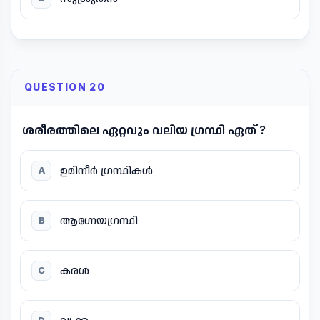
QUESTION 20
ശരീരത്തിലെ ഏറ്റവും വലിയ ഗ്രന്ഥി ഏത് ?
ഉമിനീർ ഗ്രന്ഥികൾ
A
ആഗ്നേയഗ്രന്ഥി
B
കരൾ
C