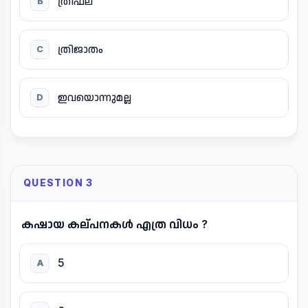
ത്രിഫല
B
ത്രിജാതം
C
ഇവയൊന്നുമല്ല
D
QUESTION 3
കഷായ കല്പനകൾ എത്ര വിധം ?
5
A