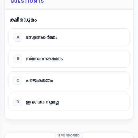
QUESTION 15
ക്ഷീരധൂമം
സ്വേദനകർമ്മം
A
സ്നേഹനകർമ്മം
B
പഞ്ചകർമ്മം
C
ഇവയൊന്നുമല്ല
D
SPONSORED