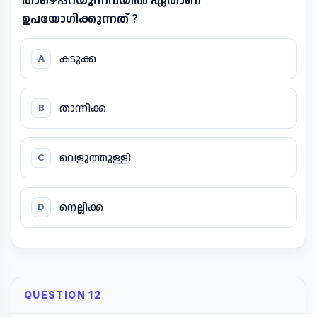
താഴെപ്പറയുന്നവയിൽ ഏതാണ്
ഉപയോഗിക്കുന്നത് ?
കടുക്ക
A
താന്നിക്ക
B
വെളുത്തുള്ളി
C
നെല്ലിക്ക
D
QUESTION 12