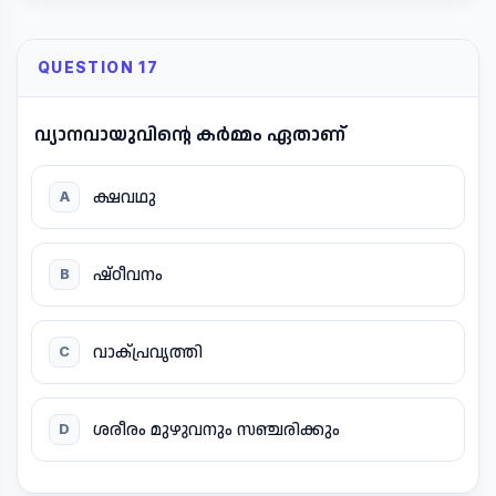
QUESTION 17
വ്യാനവായുവിന്റെ കർമ്മം ഏതാണ്
ക്ഷവഥു
A
ഷ്ഠീവനം
B
വാക്പ്രവൃത്തി
C
ശരീരം മുഴുവനും സഞ്ചരിക്കും
D