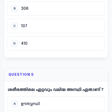
306
B
107
C
410
D
QUESTION 5
ശരീരത്തിലെ ഏറ്റവും വലിയ അസ്ഥി ഏതാണ് ?
ഊർവ്വസ്ഥി
A