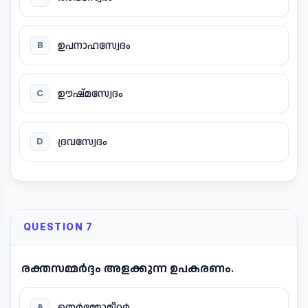
ഉപനാഹസ്വേദം
B
ഊഷ്മസ്വേദം
C
ദ്രവസ്വേദം
D
QUESTION 7
രക്തസമ്മർദ്ദം അളക്കുന്ന ഉപകരണം.
തെർമ്മോമീറ്റർ
A