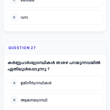
തൈലം
C
വസ
D
QUESTION 27
കർണ്ണപാർശ്വഗ്രന്ഥികൾ താഴെ പറയുന്നവയിൽ
ഏതിലുൾപ്പെടുന്നു ?
ഉമിനീർഗ്രന്ഥികൾ
A
ആഗ്നേയഗ്രന്ഥി
B