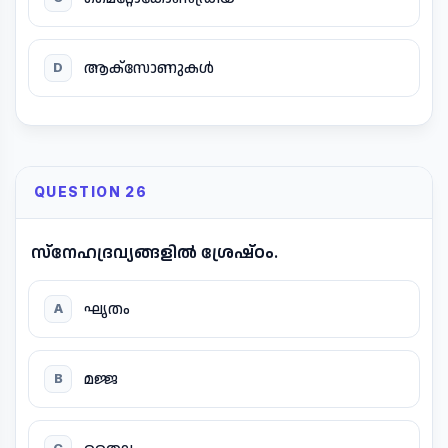
ആക്സോണുകൾ
D
QUESTION 26
സ്നേഹദ്രവ്യങ്ങളിൽ ശ്രേഷ്ഠം.
ഘൃതം
A
മജ്ജ
B