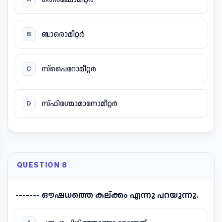
ബാരൊമീറ്റർ
B
സ്പൈറോമീറ്റർ
C
സ്ഫിഗ്മോമാനോമീറ്റർ
D
QUESTION 8
------- ഔഷധത്തെ കല്ക്കം എന്നു പറയുന്നു.