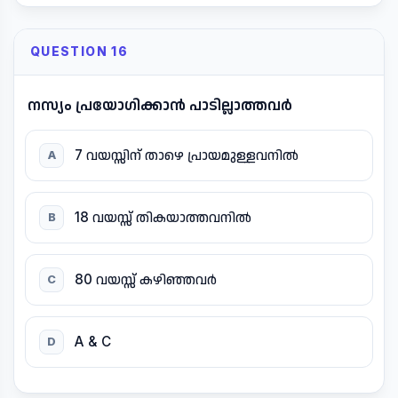
QUESTION 16
നസ്യം പ്രയോഗിക്കാൻ പാടില്ലാത്തവർ
7 വയസ്സിന് താഴെ പ്രായമുള്ളവനിൽ
A
18 വയസ്സ് തികയാത്തവനിൽ
B
80 വയസ്സ് കഴിഞ്ഞവർ
C
A & C
D