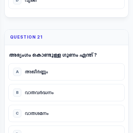
വൃക്ക
D
QUESTION 21
അഭ്യംഗം കൊണ്ടുള്ള ഗുണം എന്ത് ?
അജീർണ്ണം
A
വാതവർദ്ധനം
B
വാതശമനം
C