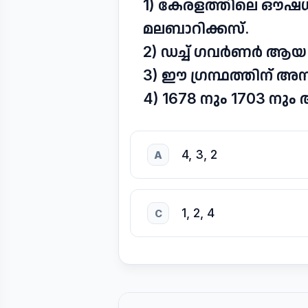
1) കേരളത്തിലെ ഔഷധസ
മലബാറിക്കസ്.
2) ഡച്ച് ഗവർണർ ആയ വ
3) ഈ ഗ്രന്ഥത്തിന് 
4) 1678 നും 1703 നും 
4, 3, 2
A
1, 2, 4
C