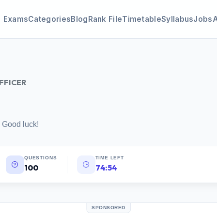
Exams
Categories
Blog
Rank File
Timetable
Syllabus
Jobs
OFFICER
 Good luck!
QUESTIONS
TIME LEFT
100
74:53
SPONSORED