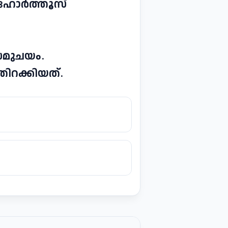
് ഹോർത്തൂസ്
സമുചയം.
്തിറക്കിയത്.