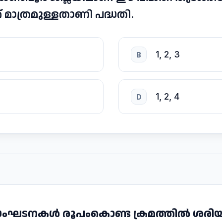
ക് മാത്രമുള്ളതാണി പദ്ധതി.
1, 2, 3
B
1, 2, 4
D
്ന സംഘടനകൾ രൂപംകൊണ്ട ക്രമത്തിൽ ശ