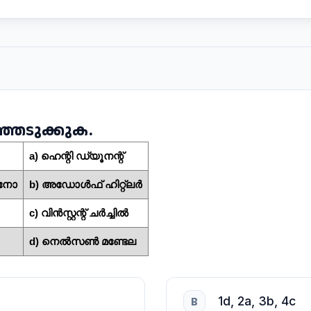
ഞെടുക്കുക.
a) ഹെന്റി ഡ്യൂനന്റ്
ിനോ
b) അഡോൾഫ് ഹിറ്റ്ലർ
c) വിൻസ്റ്റന്റ് ചർച്ചിൽ
d) നെൽസൺ മണ്ടേല
1d, 2a, 3b, 4c
B