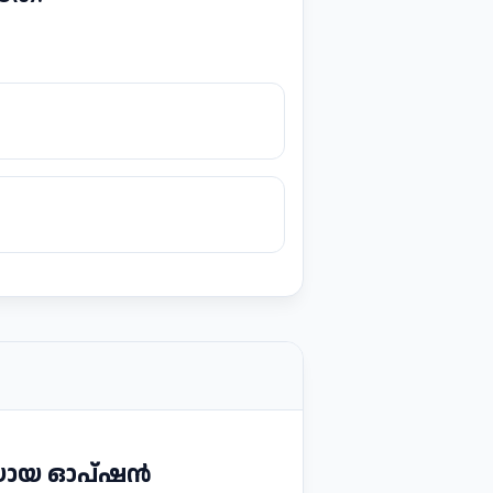
രിയായ ഓപ്ഷൻ