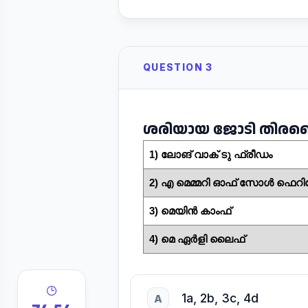
QUESTION 3
ശരിയായ ജോടി തിരഞ്
1) ലോങ് വാക് ടു ഫ്രീഡം
2) എ മെമ്മറി ഓഫ് സോൾ ഫെറ
3) മെയിൻ കാംഫ്
4) മെ ഏർളി ലൈഫ്
1a, 2b, 3c, 4d
A