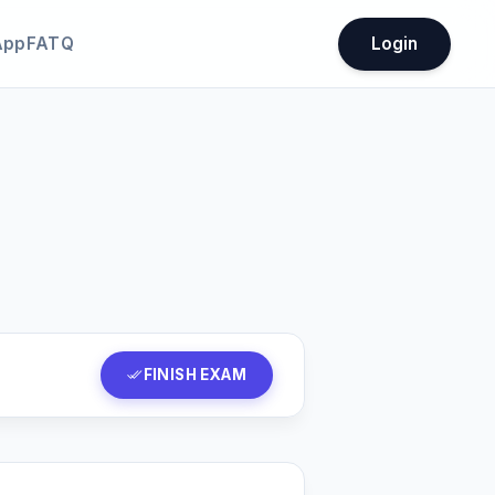
App
FATQ
Login
FINISH EXAM