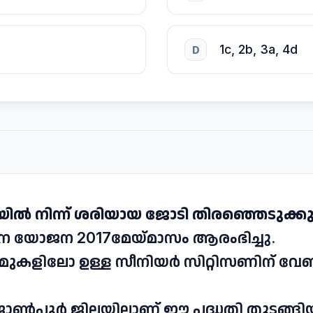
1c, 2b, 3a, 4d
D
വയിൽ നിന്ന് ശരിയായ ജോടി തിരഞ്ഞെടുക്ക
ന്ദന യോജന 2017മേയ്മാസം ആരംഭിച്ചു.
 മുകളിലോ ഉള്ള സീനിയർ സിറ്റിസണിന് വേ
ജോൺപൂർ ജില്ലയിലാണ് ഈ പദ്ധതി തുടങ്ങി