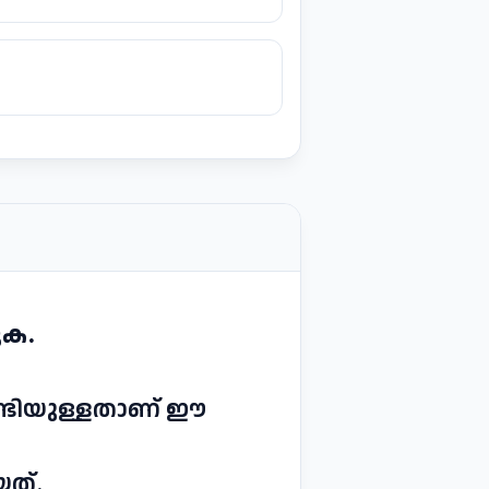
ുക.
ണ്ടിയുള്ളതാണ് ഈ
യത്.