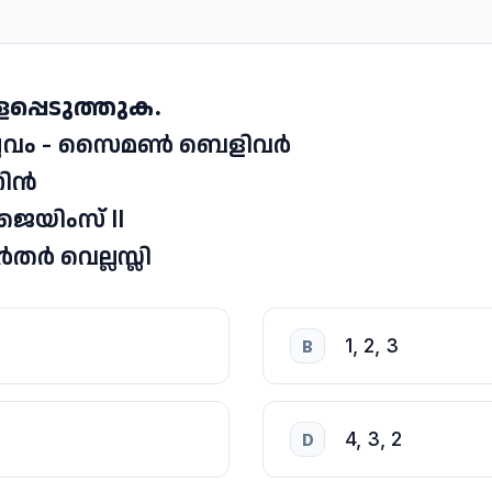
പ്പെടുത്തുക.
വിപ്ലവം - സൈമൺ ബെളിവർ
നിൻ
ജെയിംസ് II
ർതർ വെല്ലസ്ലി
1, 2, 3
B
4, 3, 2
D