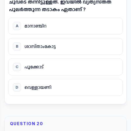
ചുവടെ തന്നിട്ടുള്ളത്. ഇവയിൽ വ്യത്യസ്തത
പുലർത്തുന്ന തടാകം ഏതാണ് ?
മാനാഞ്ചിറ
A
ശാസ്താംകോട്ട
B
പൂക്കോട്
C
വെള്ളായണി
D
QUESTION 20