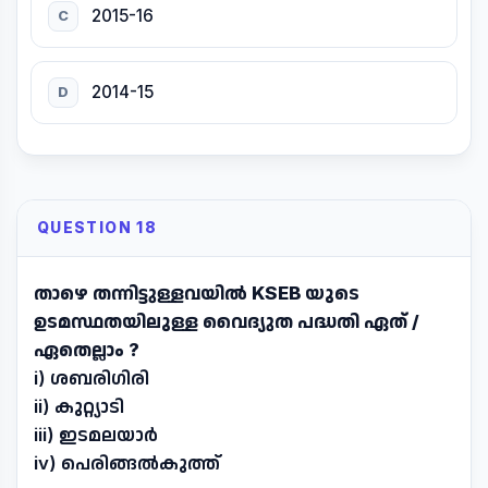
2015-16
C
2014-15
D
QUESTION 18
താഴെ തന്നിട്ടുള്ളവയിൽ KSEB യുടെ
ഉടമസ്ഥതയിലുള്ള വൈദ്യുത പദ്ധതി ഏത് /
ഏതെല്ലാം ?
i) ശബരിഗിരി
ii) കുറ്റ്യാടി
iii) ഇടമലയാർ
iv) പെരിങ്ങൽകുത്ത്