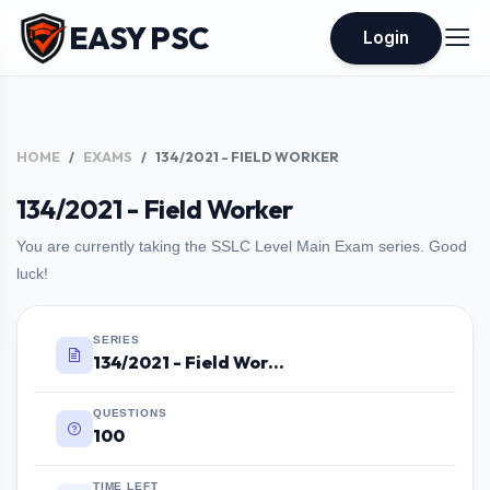
EASY PSC
Login
HOME
EXAMS
134/2021 - FIELD WORKER
134/2021 - Field Worker
You are currently taking the SSLC Level Main Exam series. Good
luck!
SERIES
134/2021 - Field Worker
QUESTIONS
100
TIME LEFT