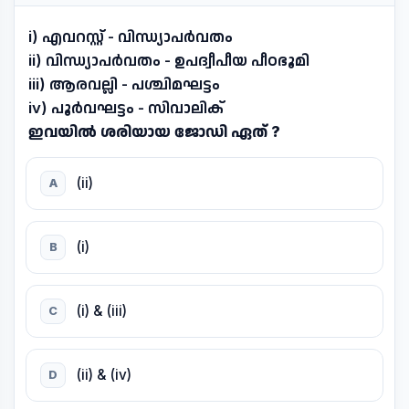
i) എവറസ്റ്റ് - വിന്ധ്യാപർവതം
ii) വിന്ധ്യാപർവതം - ഉപദ്വീപീയ പീഠഭൂമി
iii) ആരവല്ലി - പശ്ചിമഘട്ടം
iv) പൂർവഘട്ടം - സിവാലിക്
ഇവയിൽ ശരിയായ ജോഡി ഏത് ?
(ii)
A
(i)
B
(i) & (iii)
C
(ii) & (iv)
D