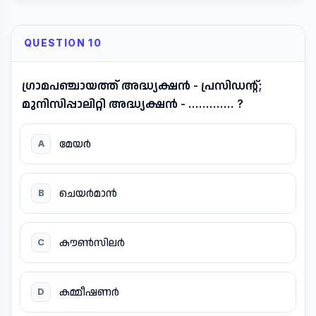
QUESTION 10
ഗ്രാമപഞ്ചായത്ത് അദ്ധ്യക്ഷൻ - പ്രസിഡന്റ്;
മുനിസിപ്പാലിറ്റി അദ്ധ്യക്ഷൻ - ............. ?
മേയർ
A
ചെയർമാൻ
B
കൗൺസിലർ
C
കമ്മീഷണർ
D