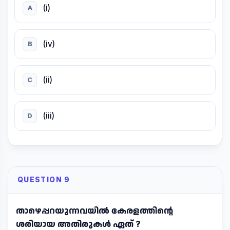
(i)
A
(iv)
B
(ii)
C
(iii)
D
QUESTION 9
താഴെപ്പറയുന്നവയിൽ കേരളത്തിന്റെ
ശരിയായ അതിരുകൾ ഏത് ?