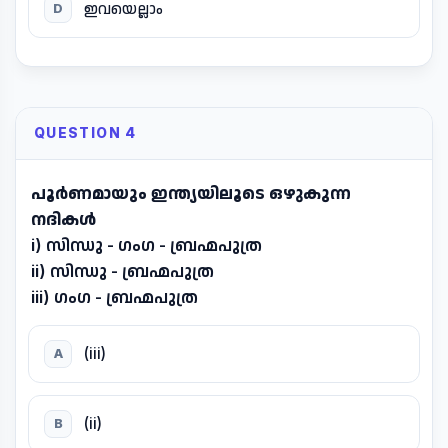
ഇവയെല്ലാം
D
QUESTION 4
പൂർണമായും ഇന്ത്യയിലൂടെ ഒഴുകുന്ന
നദികൾ
i) സിന്ധു - ഗംഗ - ബ്രഹ്മപുത്ര
ii) സിന്ധു - ബ്രഹ്മപുത്ര
iii) ഗംഗ - ബ്രഹ്മപുത്ര
(iii)
A
(ii)
B