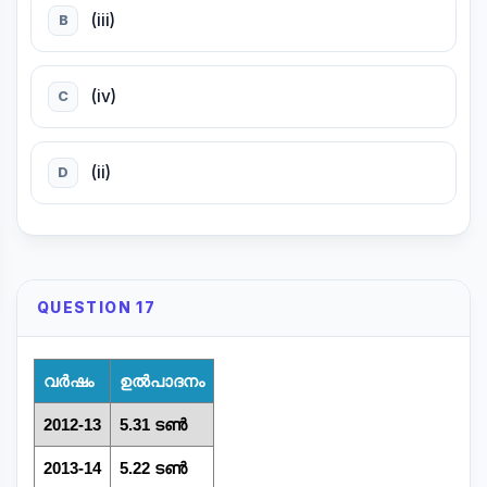
(iii)
B
(iv)
C
(ii)
D
QUESTION 17
വർഷം
ഉൽപാദനം
2012-13
5.31 ടൺ
2013-14
5.22 ടൺ