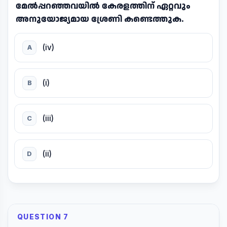
മേൽപ്പറഞ്ഞവയിൽ കേരളത്തിന് ഏറ്റവും
അനുയോജ്യമായ ശ്രേണി കണ്ടെത്തുക.
(iv)
A
(i)
B
(iii)
C
(ii)
D
QUESTION 7