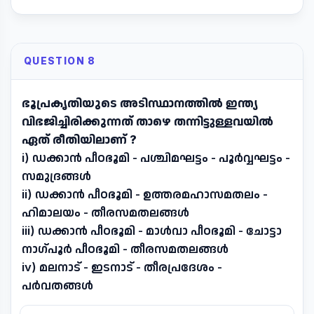
QUESTION 8
ഭൂപ്രകൃതിയുടെ അടിസ്ഥാനത്തിൽ ഇന്ത്യ
വിഭജിച്ചിരിക്കുന്നത് താഴെ തന്നിട്ടുള്ളവയിൽ
ഏത് രീതിയിലാണ് ?
i) ഡക്കാൻ പീഠഭൂമി - പശ്ചിമഘട്ടം - പൂർവ്വഘട്ടം -
സമുദ്രങ്ങൾ
ii) ഡക്കാൻ പീഠഭൂമി - ഉത്തരമഹാസമതലം -
ഹിമാലയം - തീരസമതലങ്ങൾ
iii) ഡക്കാൻ പീഠഭൂമി - മാൾവാ പീഠഭൂമി - ചോട്ടാ
നാഗ്പൂർ പീഠഭൂമി - തീരസമതലങ്ങൾ
iv) മലനാട് - ഇടനാട് - തീരപ്രദേശം -
പർവതങ്ങൾ