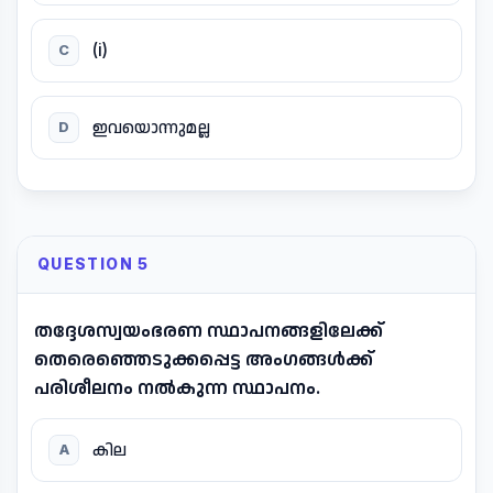
(i)
C
ഇവയൊന്നുമല്ല
D
QUESTION 5
തദ്ദേശസ്വയംഭരണ സ്ഥാപനങ്ങളിലേക്ക്
തെരെഞ്ഞെടുക്കപ്പെട്ട അംഗങ്ങൾക്ക്
പരിശീലനം നൽകുന്ന സ്ഥാപനം.
കില
A