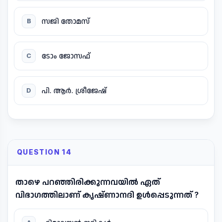
സജി തോമസ്
B
ടോം ജോസഫ്
C
പി. ആർ. ശ്രീജേഷ്
D
QUESTION 14
താഴെ പറഞ്ഞിരിക്കുന്നവയിൽ ഏത്
വിഭാഗത്തിലാണ് കൃഷ്ണാനദി ഉൾപ്പെടുന്നത് ?