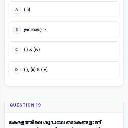
(iii)
A
ഇവയെല്ലാം
B
(i) & (iv)
C
(i), (ii) & (iv)
D
QUESTION 19
കേരളത്തിലെ ശുദ്ധജല തടാകങ്ങളാണ്