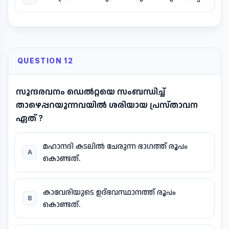
QUESTION 12
സുന്ദരവനം ഡെൽറ്റയെ സംബന്ധിച്ച്
താഴെപ്പറയുന്നവയിൽ ശരിയായ പ്രസ്താവന
ഏത് ?
മഹാനദി കടലിൽ ചേരുന്ന ഭാഗത്ത് രൂപം
A
കൊണ്ടത്.
കാവേരിയുടെ ഉദ്ഭവസ്ഥാനത്ത് രൂപം
B
കൊണ്ടത്.