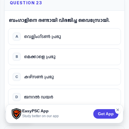
QUESTION 23
ബംഗാളിനെ രണ്ടായി വിഭജിച്ച വൈസ്രോയി.
വെല്ലിംഗ്ടൺ പ്രഭു
A
മെക്കാളെ പ്രഭു
B
കഴ്സൺ പ്രഭു
C
ജനറൽ ഡയർ
D
×
EasyPSC App
Get App
74:53
Study better on our app