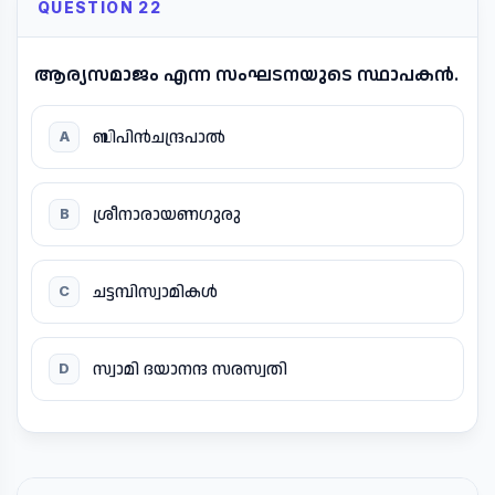
QUESTION 22
ആര്യസമാജം എന്ന സംഘടനയുടെ സ്ഥാപകൻ.
ബിപിൻചന്ദ്രപാൽ
A
ശ്രീനാരായണഗുരു
B
ചട്ടമ്പിസ്വാമികൾ
C
സ്വാമി ദയാനന്ദ സരസ്വതി
D