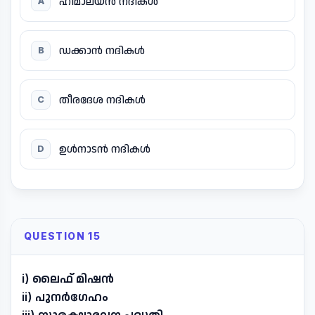
ഹിമാലയൻ നദികൾ
A
ഡക്കാൻ നദികൾ
B
തീരദേശ നദികൾ
C
ഉൾനാടൻ നദികൾ
D
QUESTION 15
i) ലൈഫ് മിഷൻ
ii) പുനർഗേഹം