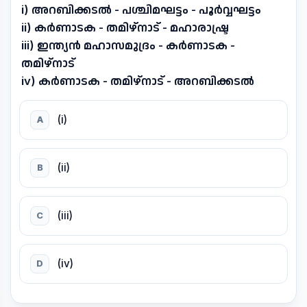
i) അറബിക്കടൽ - പശ്ചിമഘട്ടം - പൂർവ്വഘട്ടം
ii) കർണാടക - തമിഴ്നാട് - മഹാരാഷ്ട്ര
iii) ഇന്ത്യൻ മഹാസമുദ്രം - കർണാടക -
തമിഴ്നാട്
iv) കർണാടക - തമിഴ്നാട് - അറബിക്കടൽ
(i)
A
(ii)
B
(iii)
C
(iv)
D