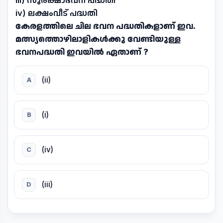
iii) സുരക്ഷാഭവന പദ്ധതി
iv) ലക്ഷംവീട് പദ്ധതി
കേരളത്തിലെ ചില ഭവന പദ്ധതികളാണ് ഇവ.
മത്സ്യത്തൊഴിലാളികൾക്കു വേണ്ടിയുള്ള
ഭവനപദ്ധതി ഇവയിൽ ഏതാണ് ?
(ii)
A
(i)
B
(iv)
C
(iii)
D