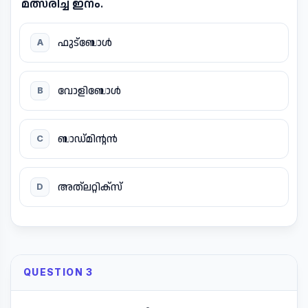
മത്സരിച്ച ഇനം.
ഫുട്ബോൾ
A
വോളിബോൾ
B
ബാഡ്മിന്റൻ
C
അത്ലറ്റിക്സ്
D
QUESTION 3