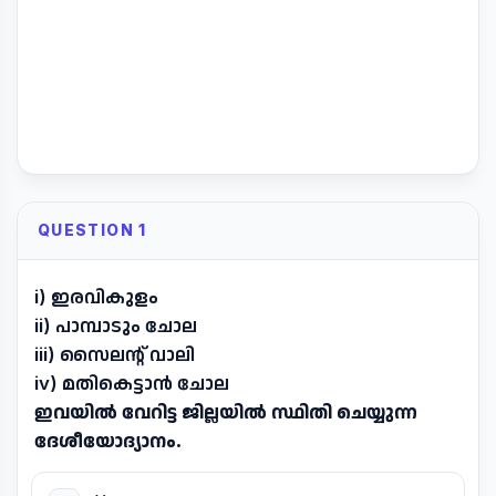
QUESTION 1
i) ഇരവികുളം
ii) പാമ്പാടും ചോല
iii) സൈലന്റ് വാലി
iv) മതികെട്ടാൻ ചോല
ഇവയിൽ വേറിട്ട ജില്ലയിൽ സ്ഥിതി ചെയ്യുന്ന
ദേശീയോദ്യാനം.