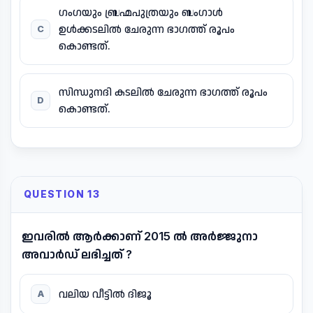
ഗംഗയും ബ്രഹ്മപുത്രയും ബംഗാൾ
ഉൾക്കടലിൽ ചേരുന്ന ഭാഗത്ത് രൂപം
C
കൊണ്ടത്.
സിന്ധുനദി കടലിൽ ചേരുന്ന ഭാഗത്ത് രൂപം
D
കൊണ്ടത്.
QUESTION 13
ഇവരിൽ ആർക്കാണ് 2015 ൽ അർജ്ജുനാ
അവാർഡ് ലഭിച്ചത് ?
വലിയ വീട്ടിൽ ദിജൂ
A