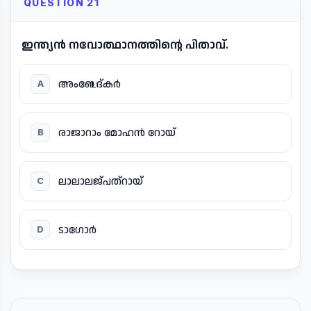
QUESTION 21
ഇന്ത്യൻ നവോത്ഥാനത്തിന്റെ പിതാവ്.
അംബേദ്കർ
A
രാജാറാം മോഹൻ റോയ്
B
ലാലാലജ്പത്റായ്
C
ടാഗോർ
D