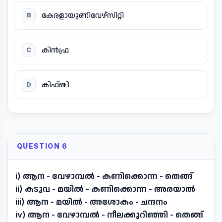
കേരളായുണിവേഴ്സിറ്റി
B
കിൻഫ്ര
C
കിഫ്ബി
D
QUESTION 6
i) ആന - വേഴാമ്പൽ - കണിക്കൊന്ന - തെങ്ങ്
ii) കടുവ - മയിൽ - കണിക്കൊന്ന - അരയാൽ
iii) ആന - മയിൽ - അശോകം - ചന്ദനം
iv) ആന - വേഴാമ്പൽ - നീലക്കുറിഞ്ഞി - തെങ്ങ്