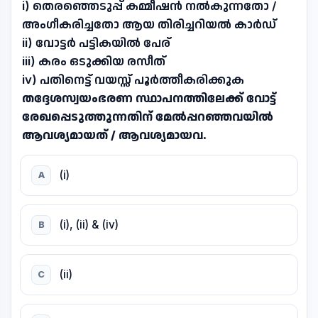
i) തെരഞ്ഞെടുപ്പ് കമ്മീഷൻ നൽകുന്നതോ /
അംഗീകരിച്ചതോ ആയ തിരിച്ചറിയൽ കാർഡ്
ii) വോട്ടർ പട്ടികയിൽ പേര്
iii) കരം ഒടുക്കിയ രസീത്
iv) പതിനെട്ട് വയസ്സ് പൂർത്തീകരിക്കുക
തദ്ദേശസ്വയംഭരണ സ്ഥാപനത്തിലേക്ക് വോട്ട്
രേഖപ്പെടുത്തുന്നതിന് മേൽപ്പറഞ്ഞവയിൽ
ആവശ്യമായത് / ആവശ്യമായവ.
(i)
A
(i), (ii) & (iv)
B
(ii)
C