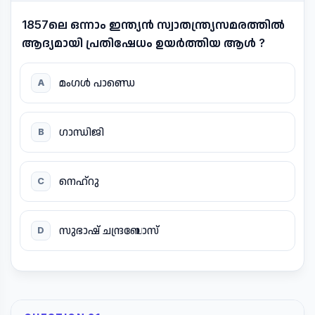
1857ലെ ഒന്നാം ഇന്ത്യൻ സ്വാതന്ത്ര്യസമരത്തിൽ
ആദ്യമായി പ്രതിഷേധം ഉയർത്തിയ ആൾ ?
മംഗൾ പാണ്ഡെ
A
ഗാന്ധിജി
B
നെഹ്റു
C
സുഭാഷ് ചന്ദ്രബോസ്
D