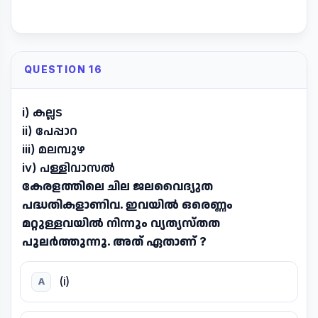
QUESTION 16
i) കല്ലട
ii) പേപ്പാറ
iii) മലമ്പുഴ
iv) പള്ളിവാസൽ
കേരളത്തിലെ ചില ജലവൈദ്യുത
പദ്ധതികളാണിവ. ഇവയിൽ ഒരെണ്ണം
മറ്റുള്ളവയിൽ നിന്നും വ്യത്യസ്തത
പുലർത്തുന്നു. അത് ഏതാണ് ?
(i)
A