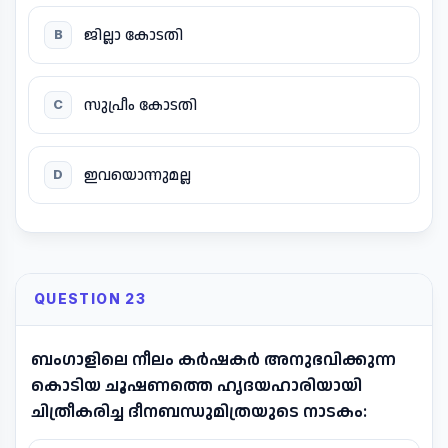
ജില്ലാ കോടതി
B
സുപ്രീം കോടതി
C
ഇവയൊന്നുമല്ല
D
QUESTION 23
ബംഗാളിലെ നീലം കർഷകർ അനുഭവിക്കുന്ന
കൊടിയ ചൂഷണത്തെ ഹൃദയഹാരിയായി
ചിത്രീകരിച്ച ദീനബന്ധുമിത്രയുടെ നാടകം: