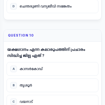
ചെന്തരുണി വന്യജീവി സങ്കേതം
D
QUESTION 10
യക്ഷഗാനം എന്ന കലാരൂപത്തിന് പ്രചാരം
സിദ്ധിച്ച ജില്ല ഏത് ?
കാസർകോഡ്
A
തൃശൂർ
B
വയനാട്
C