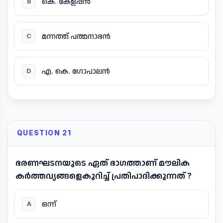
കെ. കേളപ്പൻ
B
മന്നത്ത് പത്മനാഭൻ
C
എ. കെ. ഗോപാലൻ
D
QUESTION 21
ഭരണഘടനയുടെ ഏത് ഭാഗത്താണ് മൗലിക
കർത്തവ്യങ്ങളെകുറിച്ച് പ്രതിപാദിക്കുന്നത് ?
ഒന്ന്
A