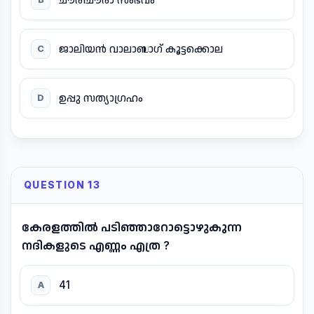
ജാലിയൻ വാലാബാഗ് കൂട്ടക്കൊല
C
ഉപ്പു സത്യാഗ്രഹം
D
QUESTION 13
കേരളത്തിൽ പടിഞ്ഞാറോട്ടൊഴുകുന്ന
നദികളുടെ എണ്ണം എത്ര ?
41
A