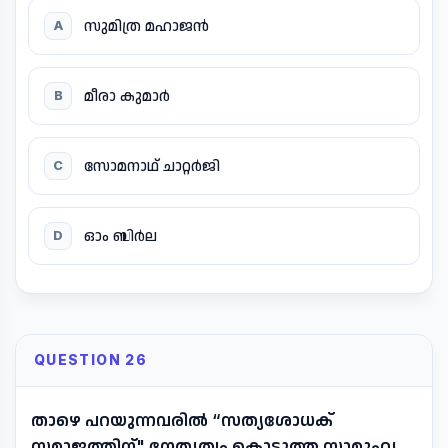
സുമിത്ര മഹാജൻ
A
മീരാ കുമാർ
B
സോമനാഥ് ചാറ്റർജി
C
ഓം ബിർല
D
QUESTION 26
താഴെ പറയുന്നവരിൽ “സത്യശോധക്
സമാജത്തിന്" നേതൃത്വം കൊടുത്ത സാമൂഹ്യ