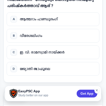
പരിഷ്കർത്താവ് ആര് ?
ആത്മറാം പാണ്ഡുരംഗ്
A
വീരേശലിംഗം
B
ഇ. വി. രാമസ്വാമി നായ്ക്കർ
C
ജ്യോതി ബാഫൂലെ
D
×
EasyPSC App
Get App
74:53
Study better on our app
QUESTION 27