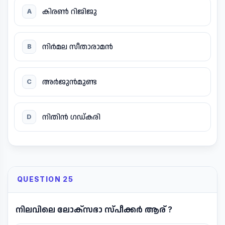
കിരൺ റിജിജു
A
നിർമല സീതാരാമൻ
B
അർജുൻമുണ്ട
C
നിതിൻ ഗഡ്കരി
D
QUESTION 25
നിലവിലെ ലോക്സഭാ സ്പീക്കർ ആര് ?