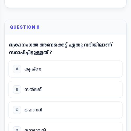
QUESTION 8
ഭക്രാനംഗൽ അണക്കെട്ട് ഏതു നദിയിലാണ്
സ്ഥാപിച്ചിട്ടുള്ളത് ?
കൃഷ്ണ
A
സത്ലജ്
B
മഹാനദി
C
ഗോദാവരി
D