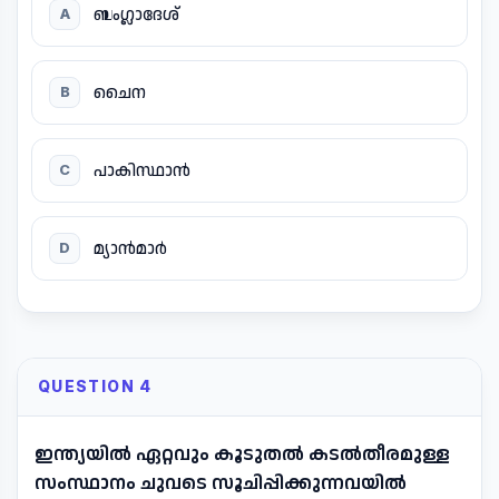
ബംഗ്ലാദേശ്
A
ചൈന
B
പാകിസ്ഥാൻ
C
മ്യാൻമാർ
D
QUESTION 4
ഇന്ത്യയിൽ ഏറ്റവും കൂടുതൽ കടൽതീരമുള്ള
സംസ്ഥാനം ചുവടെ സൂചിപ്പിക്കുന്നവയിൽ