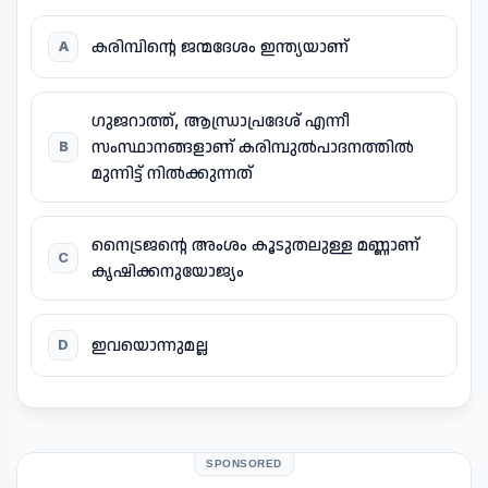
കരിമ്പിന്റെ ജന്മദേശം ഇന്ത്യയാണ്
A
ഗുജറാത്ത്, ആന്ധ്രാപ്രദേശ് എന്നീ
സംസ്ഥാനങ്ങളാണ് കരിമ്പുൽപാദനത്തിൽ
B
മുന്നിട്ട് നിൽക്കുന്നത്
നൈട്രജന്റെ അംശം കൂടുതലുള്ള മണ്ണാണ്
C
കൃഷിക്കനുയോജ്യം
ഇവയൊന്നുമല്ല
D
SPONSORED