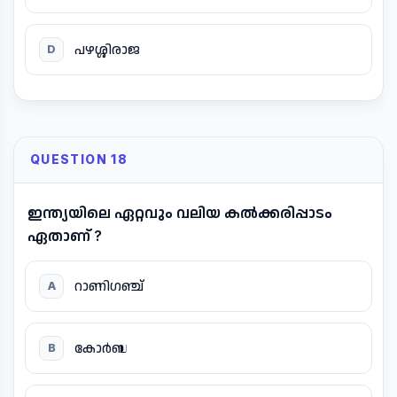
പഴശ്ശിരാജ
D
QUESTION 18
ഇന്ത്യയിലെ ഏറ്റവും വലിയ കൽക്കരിപ്പാടം
ഏതാണ് ?
റാണിഗഞ്ച്
A
കോർബ
B