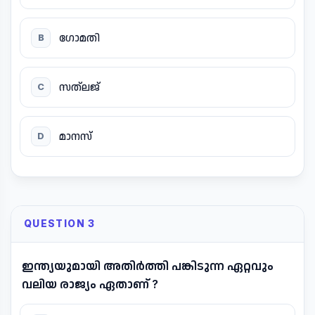
ഗോമതി
B
സത്ലജ്
C
മാനസ്
D
QUESTION 3
ഇന്ത്യയുമായി അതിർത്തി പങ്കിടുന്ന ഏറ്റവും
വലിയ രാജ്യം ഏതാണ് ?