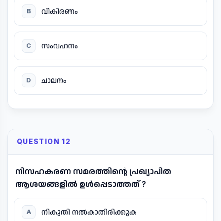
വികിരണം
B
സംവഹനം
C
ചാലനം
D
QUESTION 12
നിസഹകരണ സമരത്തിന്റെ പ്രഖ്യാപിത
ആശയങ്ങളിൽ ഉൾപ്പെടാത്തത് ?
നികുതി നൽകാതിരിക്കുക
A