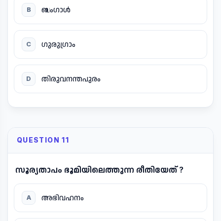
ബംഗാൾ
B
ഗുരുഗ്രാം
C
തിരുവനന്തപുരം
D
QUESTION 11
സൂര്യതാപം ഭൂമിയിലെത്തുന്ന രീതിയേത് ?
അഭിവഹനം
A