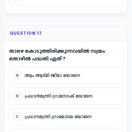
QUESTION 17
താഴെ കൊടുത്തിരിക്കുന്നവയിൽ സ്വയം
തൊഴിൽ പദ്ധതി ഏത് ?
ആം ആദ്മി ബീമാ യോജന
A
പ്രധാൻമന്ത്രി ഗ്രാമസടക് യോജന
B
പ്രധാനമന്ത്രി ഗ്രാമോദയ യോജന
C