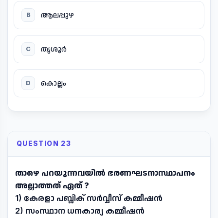
ആലപ്പുഴ
B
തൃശൂർ
C
കൊല്ലം
D
QUESTION 23
താഴെ പറയുന്നവയിൽ ഭരണഘടനാസ്ഥാപനം
അല്ലാത്തത് ഏത് ?
1) കേരളാ പബ്ലിക് സർവ്വീസ് കമ്മീഷൻ
2) സംസ്ഥാന ധനകാര്യ കമ്മീഷൻ