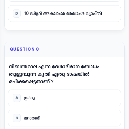
10 ഡിഗ്രി അക്ഷാംശ രേഖാംശ വ്യാപ്തി
D
QUESTION 8
നിബന്തമാല എന്ന ദേശാഭിമാന ബോധം
തുളുമ്പുന്ന കൃതി ഏതു ഭാഷയിൽ
രചിക്കപ്പെട്ടതാണ് ?
ഉർദു
A
മറാത്തി
B