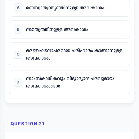
മതസ്വാതന്ത്ര്യത്തിനുള്ള അവകാശം
A
സമത്വത്തിനുള്ള അവകാശം
B
ഭരണഘടനാപരമായ പരിഹാരം കാണാനുള്ള
C
അവകാശം
സാംസ്കാരികവും വിദ്യാഭ്യാസപരവുമായ
D
അവകാശങ്ങൾ
QUESTION 21