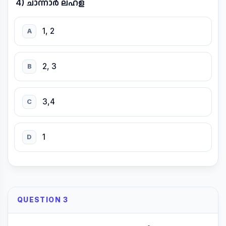
4) ചാന്നാർ ലഹള
1, 2
A
2, 3
B
3,4
C
1
D
QUESTION 3