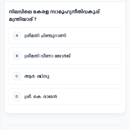
നിലവിലെ കേരള സാമൂഹ്യനീതിവകുപ്പ്
മന്ത്രിയാര് ?
ശ്രീമതി ചിഞ്ചുറാണി
A
ശ്രീമതി വീണാ ജോർജ്
B
ആർ. ബിന്ദു
C
ശ്രീ. കെ. രാജൻ
D