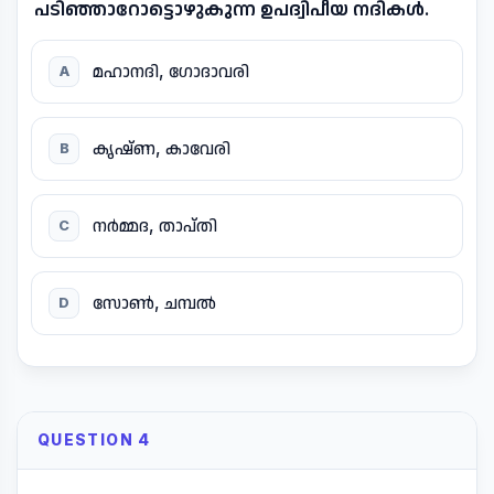
പടിഞ്ഞാറോട്ടൊഴുകുന്ന ഉപദ്വിപീയ നദികൾ.
മഹാനദി, ഗോദാവരി
A
കൃഷ്ണ, കാവേരി
B
നർമ്മദ, താപ്തി
C
സോൺ, ചമ്പൽ
D
QUESTION 4