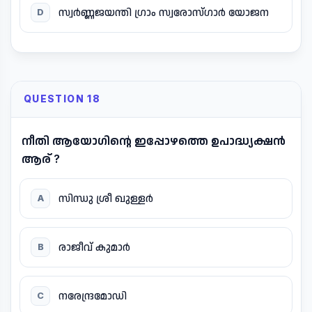
സ്വർണ്ണജയന്തി ഗ്രാം സ്വരോസ്ഗാർ യോജന
D
QUESTION 18
നീതി ആയോഗിന്റെ ഇപ്പോഴത്തെ ഉപാദ്ധ്യക്ഷൻ
ആര് ?
സിന്ധു ശ്രീ ഖുള്ളർ
A
രാജീവ് കുമാർ
B
നരേന്ദ്രമോഡി
C