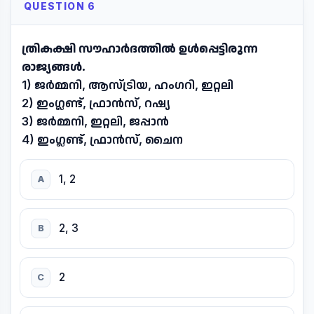
QUESTION 6
ത്രികക്ഷി സൗഹാർദത്തിൽ ഉൾപ്പെട്ടിരുന്ന
രാജ്യങ്ങൾ.
1) ജർമ്മനി, ആസ്ട്രിയ, ഹംഗറി, ഇറ്റലി
2) ഇംഗ്ലണ്ട്, ഫ്രാൻസ്, റഷ്യ
3) ജർമ്മനി, ഇറ്റലി, ജപ്പാൻ
4) ഇംഗ്ലണ്ട്, ഫ്രാൻസ്, ചൈന
1, 2
A
2, 3
B
2
C