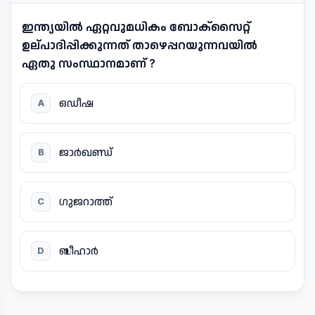
ഇന്ത്യയിൽ ഏറ്റവുമധികം ബോക്സൈറ്റ്
ഉല്പാദിപ്പിക്കുന്നത് താഴെപ്പറയുന്നവയിൽ
ഏതു സംസ്ഥാനമാണ് ?
ഒഡീഷ
A
ജാർഖണ്ഡ്
B
ഗുജറാത്ത്
C
ബീഹാർ
D