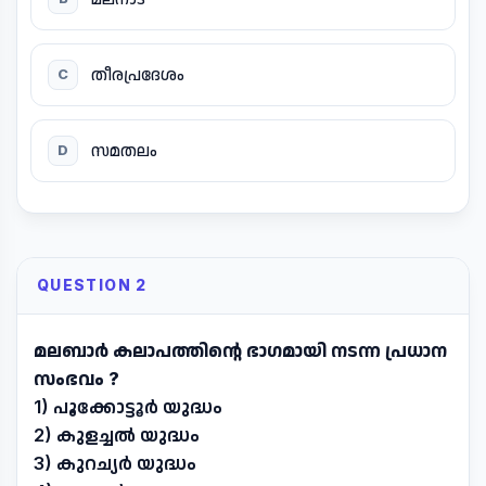
തീരപ്രദേശം
C
സമതലം
D
QUESTION 2
മലബാർ കലാപത്തിന്റെ ഭാഗമായി നടന്ന പ്രധാന
സംഭവം ?
1) പൂക്കോട്ടൂർ യുദ്ധം
2) കുളച്ചൽ യുദ്ധം
3) കുറച്യർ യുദ്ധം