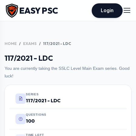
EASY PSC
Login
HOME
EXAMS
117/2021 - LDC
117/2021 - LDC
You are currently taking the SSLC Level Main Exam series. Good
luck!
SERIES
117/2021 - LDC
QUESTIONS
100
TIME LEFT