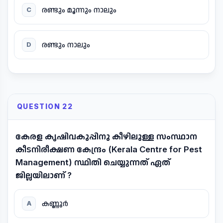
രണ്ടും മൂന്നും നാലും
C
രണ്ടും നാലും
D
QUESTION 22
കേരള കൃഷിവകുപ്പിനു കീഴിലുള്ള സംസ്ഥാന
കീടനിരീക്ഷണ കേന്ദ്രം (Kerala Centre for Pest
Management) സ്ഥിതി ചെയ്യുന്നത് ഏത്
ജില്ലയിലാണ് ?
കണ്ണൂർ
A