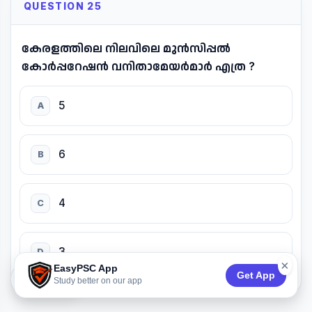
QUESTION 25
കേരളത്തിലെ നിലവിലെ മുൻസിപ്പൽ
കോർപ്പറേഷൻ വനിതാമേയർമാർ എത്ര ?
5
A
6
B
4
C
3
D
×
EasyPSC App
Get App
74:53
Study better on our app