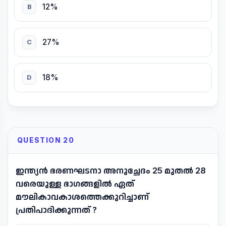
12%
B
27%
C
18%
D
QUESTION 20
ഇന്ത്യൻ ഭരണഘടനാ അനുച്ഛേദം 25 മുതൽ 28
വരെയുള്ള ഭാഗങ്ങളിൽ ഏത്
മൗലികാവകാശത്തെക്കുറിച്ചാണ്
പ്രതിപാദിക്കുന്നത് ?