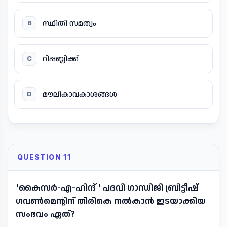
സ്ഥിതി സമത്വം
B
റിപ്പബ്ലിക്ക്
C
മൗലികാവകാശങ്ങൾ
D
QUESTION 11
'കൈസർ-എ-ഹിന്ദ് ' പദവി ഗാന്ധിജി ബ്രിട്ടീഷ്
ഗവൺമെന്റിന് തിരികെ നൽകാൻ ഇടയാക്കിയ
സംഭവം ഏത്?