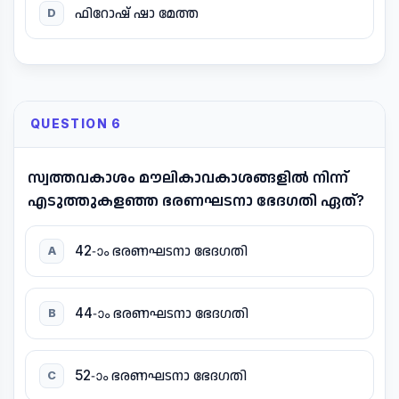
ഫിറോഷ് ഷാ മേത്ത
D
QUESTION 6
സ്വത്തവകാശം മൗലികാവകാശങ്ങളിൽ നിന്ന്
എടുത്തുകളഞ്ഞ ഭരണഘടനാ ഭേദഗതി ഏത്?
42-ാം ഭരണഘടനാ ഭേദഗതി
A
44-ാം ഭരണഘടനാ ഭേദഗതി
B
52-ാം ഭരണഘടനാ ഭേദഗതി
C