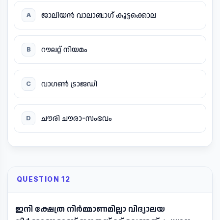
ജാലിയൻ വാലാബാഗ് കൂട്ടക്കൊല
A
റൗലറ്റ് നിയമം
B
വാഗൺ ട്രാജഡി
C
ചൗരി ചൗരാ-സംഭവം
D
QUESTION 12
ഇനി ക്ഷേത്ര നിർമ്മാണമില്ലാ വിദ്യാലയ