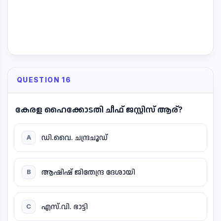
QUESTION 16
കേരള ഹൈക്കോടതി ചീഫ് ജസ്റ്റിസ് ആര്?
ഡി.വൈ. ചന്ദ്രചൂഡ്
A
ആഷിഷ് ജിതേന്ദ്ര ദേശായി
B
എസ്.വി. ഭാട്ടി
C