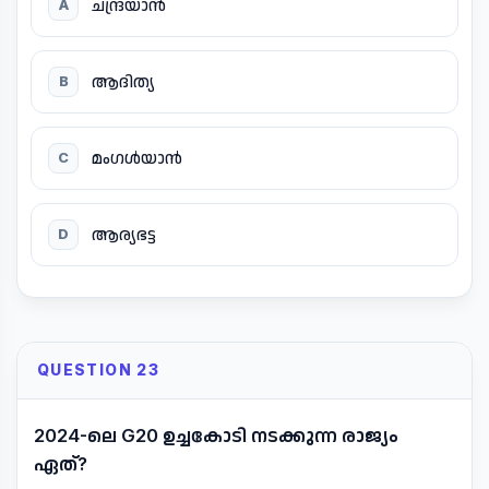
ചന്ദ്രയാൻ
A
ആദിത്യ
B
മംഗൾയാൻ
C
ആര്യഭട്ട
D
QUESTION 23
2024-ലെ G20 ഉച്ചകോടി നടക്കുന്ന രാജ്യം
ഏത്?