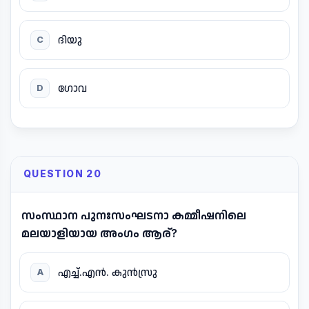
ദിയു
C
ഗോവ
D
QUESTION 20
സംസ്ഥാന പുനഃസംഘടനാ കമ്മീഷനിലെ
മലയാളിയായ അംഗം ആര്?
എച്ച്.എൻ. കുൻസ്രു
A