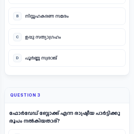
നിസ്സഹകരണ സമരം
B
ഉപ്പു സത്യാഗ്രഹം
C
പൂർണ്ണ സ്വരാജ്
D
QUESTION 3
ഫോർവേഡ് ബ്ലോക്ക് എന്ന രാഷ്ട്രീയ പാർട്ടിക്കു
രൂപം നൽകിയതാര്?