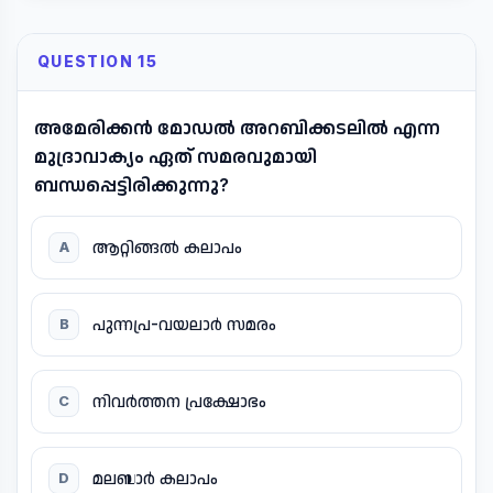
QUESTION 15
അമേരിക്കൻ മോഡൽ അറബിക്കടലിൽ എന്ന
മുദ്രാവാക്യം ഏത് സമരവുമായി
ബന്ധപ്പെട്ടിരിക്കുന്നു?
ആറ്റിങ്ങൽ കലാപം
A
പുന്നപ്ര-വയലാർ സമരം
B
നിവർത്തന പ്രക്ഷോഭം
C
മലബാർ കലാപം
D