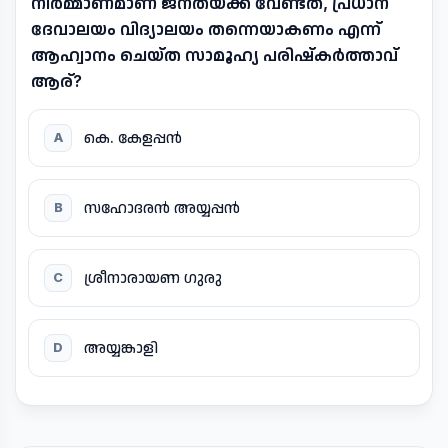
നിർമ്മാണമാണ് ജനതയ്ക്ക് വേണ്ടത്, പ്രധാന
ദേവാലയം വിദ്യാലയം തന്നെയാകണം എന്ന്
ആഹ്വാനം ചെയ്‌ത സാമൂഹ്യ പരിഷ്‌കർത്താവ്
ആര്?
കെ. കേളപ്പൻ
A
സഹോദരൻ അയ്യപ്പൻ
B
ശ്രീനാരായണ ഗുരു
C
അയ്യങ്കാളി
D