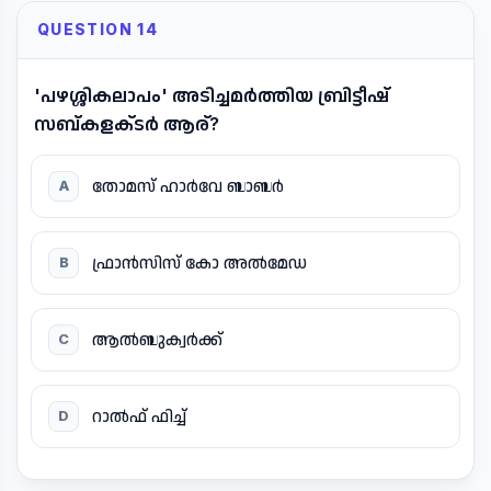
QUESTION 14
'പഴശ്ശികലാപം' അടിച്ചമർത്തിയ ബ്രിട്ടീഷ്
സബ്‌കളക്‌ടർ ആര്?
തോമസ് ഹാർവേ ബാബർ
A
ഫ്രാൻസിസ് കോ അൽമേഡ
B
ആൽബുക്വർക്ക്
C
റാൽഫ് ഫിച്ച്
D