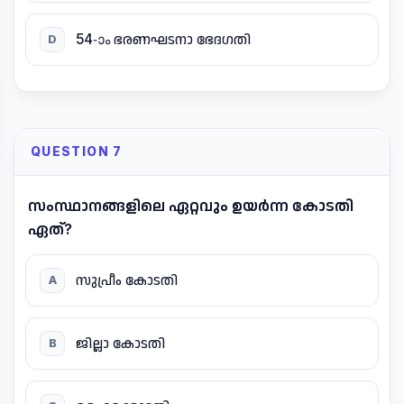
54-ാം ഭരണഘടനാ ഭേദഗതി
D
QUESTION 7
സംസ്ഥാനങ്ങളിലെ ഏറ്റവും ഉയർന്ന കോടതി
ഏത്?
സുപ്രീം കോടതി
A
ജില്ലാ കോടതി
B