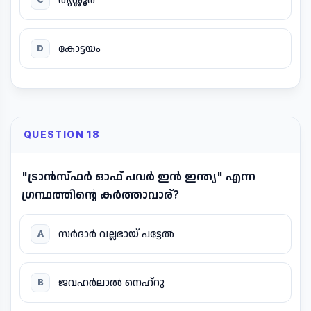
കോട്ടയം
D
QUESTION 18
"ട്രാൻസ്ഫർ ഓഫ് പവർ ഇൻ ഇന്ത്യ" എന്ന
ഗ്രന്ഥത്തിന്റെ കർത്താവാര്?
സർദാർ വല്ലഭായ് പട്ടേൽ
A
ജവഹർലാൽ നെഹ്റു
B