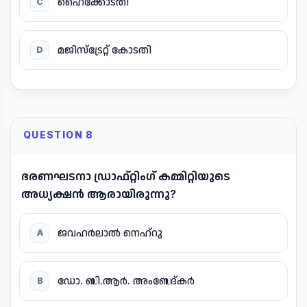
ഹൈക്കോടതി
C
മജിസ്ട്രേറ്റ് കോടതി
D
QUESTION 8
ഭരണഘടനാ ഡ്രാഫ്റ്റിംഗ് കമ്മിറ്റിയുടെ
അധ്യക്ഷൻ ആരായിരുന്നു?
ജവഹർലാൽ നെഹ്റു
A
ഡോ. ബി.ആർ. അംബേദ്‌കർ
B