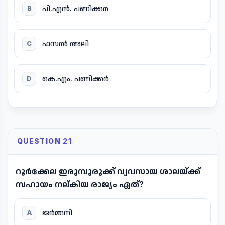
പി.എൻ. പണിക്കർ
B
ഫസൽ അലി
C
കെ.എം. പണിക്കർ
D
QUESTION 21
റൂർക്കേല ഇരുമ്പുരുക്ക് വ്യവസായ ശാലയ്ക്ക്
സഹായം നല്കിയ രാജ്യം ഏത്?
ജർമ്മനി
A