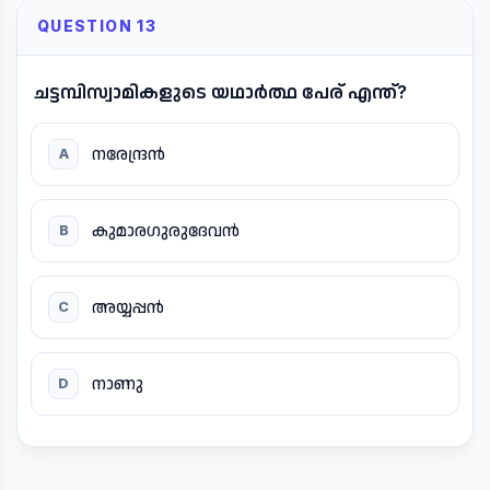
QUESTION 13
ചട്ടമ്പിസ്വാമികളുടെ യഥാർത്ഥ പേര് എന്ത്?
നരേന്ദ്രൻ
A
കുമാരഗുരുദേവൻ
B
അയ്യപ്പൻ
C
നാണു
D