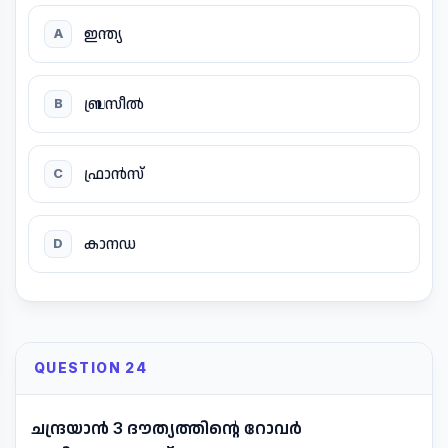
ഇന്ത്യ
A
ബ്രസീൽ
B
ഫ്രാൻസ്
C
കാനഡ
D
QUESTION 24
ചന്ദ്രയാൻ 3 ദൗത്യത്തിന്റെ റോവർ