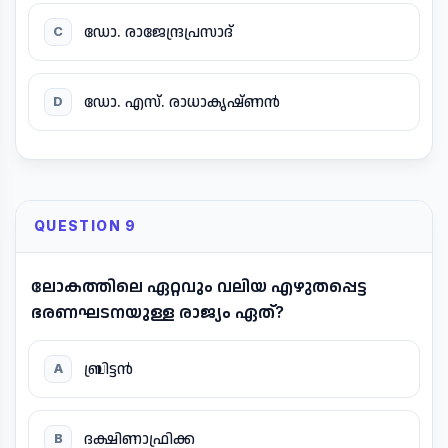
ഡോ. രാജേന്ദ്രപ്രസാദ്
C
ഡോ. എസ്. രാധാകൃഷ്‌ണൻ
D
QUESTION 9
ലോകത്തിലെ ഏറ്റവും വലിയ എഴുതപ്പെട്ട
ഭരണഘടനയുള്ള രാജ്യം ഏത്?
ബ്രിട്ടൻ
A
ദക്ഷിണാഫ്രിക്ക
B