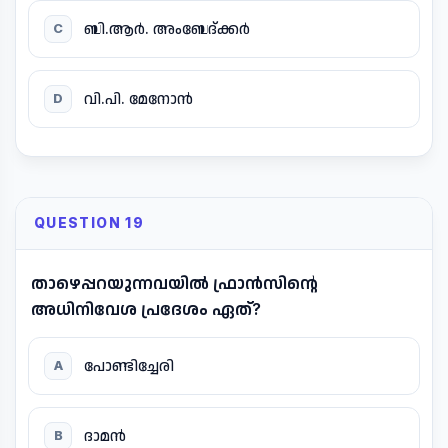
ബി.ആർ. അംബേദ്ക്കർ
C
വി.പി. മേനോൻ
D
QUESTION 19
താഴെപ്പറയുന്നവയിൽ ഫ്രാൻസിന്റെ
അധിനിവേശ പ്രദേശം ഏത്?
പോണ്ടിച്ചേരി
A
ദാമൻ
B