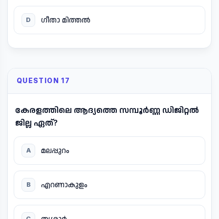
ഗീതാ മിത്തൽ
D
QUESTION 17
കേരളത്തിലെ ആദ്യത്തെ സമ്പൂർണ്ണ ഡിജിറ്റൽ
ജില്ല ഏത്?
മലപ്പുറം
A
എറണാകുളം
B
തൃശ്ശൂർ
C