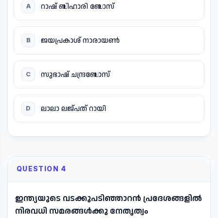
റാഷ് ബിഹാരി ബോസ്
A
ജയപ്രകാശ് നാരായൺ
B
സുഭാഷ് ചന്ദ്രബോസ്
C
ലാലാ ലജ്പത് റായി
D
QUESTION 4
ഇന്ത്യയുടെ വടക്കുപടിഞ്ഞാറൻ പ്രദേശങ്ങളിൽ
നിരവധി സമരങ്ങൾക്കു നേതൃത്വം