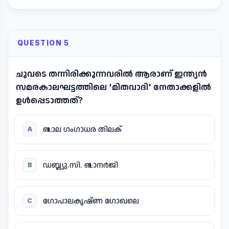
QUESTION 5
ചുവടെ തന്നിരിക്കുന്നവരിൽ ആരാണ് ഇന്ത്യൻ
സമരകാലഘട്ടത്തിലെ 'മിതവാദി' നേതാക്കളിൽ
ഉൾപ്പെടാത്തത്?
ബാല ഗംഗാധര തിലക്
A
ഡബ്ല്യു.സി. ബാനർജി
B
ഗോപാലകൃഷ്ണ ഗോഖലെ
C