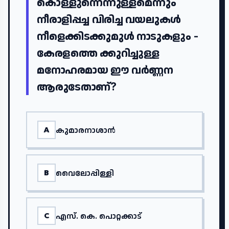
കൊള്ളുന്നെന്നുള്ളമെന്നും
നീരാളിപ്പച്ച വിരിച്ച വയലുകൾ
നീളെക്കിടക്കുമുൾ നാടുകളും -
കേരളത്തെ ക്കുറിച്ചുള്ള
മനോഹരമായ ഈ വർണ്ണന
ആരുടേതാണ്?
കുമാരനാശാൻ
A
വൈലോപ്പിള്ളി
B
എസ്. കെ. പൊറ്റക്കാട്
C