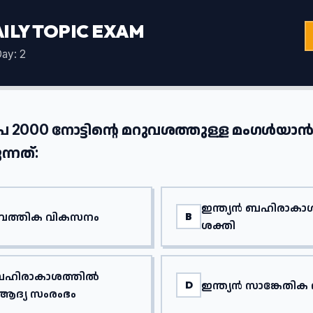
ILY TOPIC EXAM
ay: 2
പ 2000 നോട്ടിന്റെ മറുവശത്തുള്ള മംഗൾയാ
ന്നത്:
ഇന്ത്യൻ ബഹിരാകാശ
മ്പത്തിക വികസനം
B
ശക്തി
 ബഹിരാകാശത്തിൽ
ഇന്ത്യൻ സാങ്കേതി
D
 ആദ്യ സംരംഭം