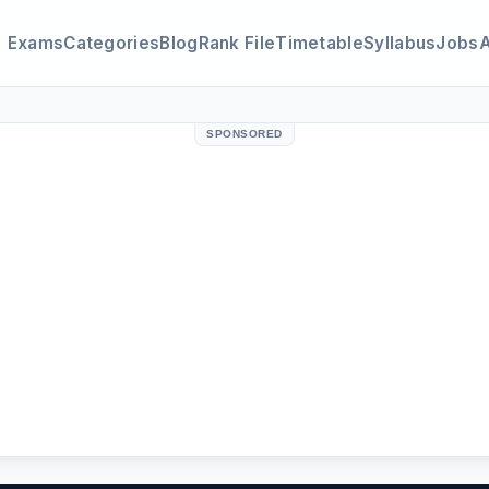
Exams
Categories
Blog
Rank File
Timetable
Syllabus
Jobs
SPONSORED