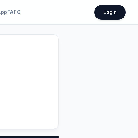
App
FATQ
Login