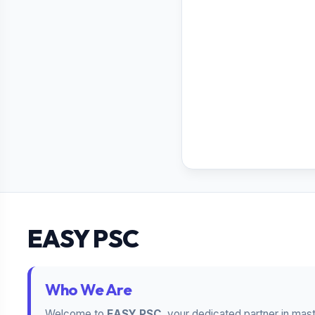
EASY PSC
Who We Are
Welcome to
EASY PSC
, your dedicated partner in mas