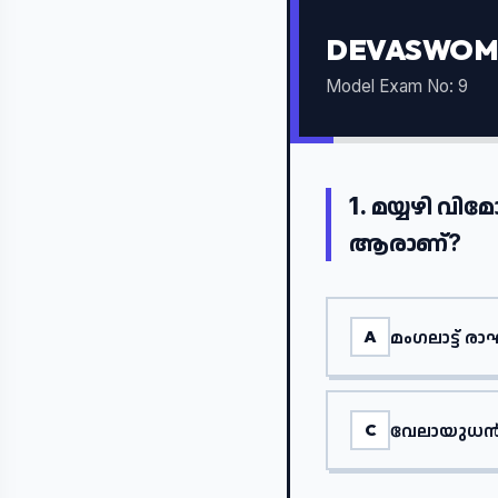
DEVASWOM 
Model Exam No: 9
1.
മയ്യഴി വിമ
ആരാണ്?
മംഗലാട്ട് 
A
വേലായുധൻ 
C