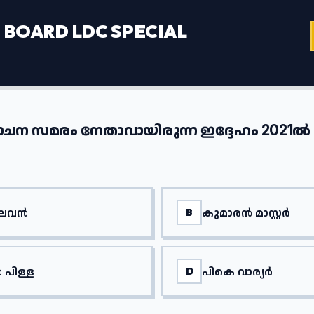
BOARD LDC SPECIAL
ോചന സമരം നേതാവായിരുന്ന ഇദ്ദേഹം 2021ൽ അ
രാഘവൻ
കുമാരൻ മാസ്റ്റർ
B
പിള്ള
പികെ വാര്യർ
D