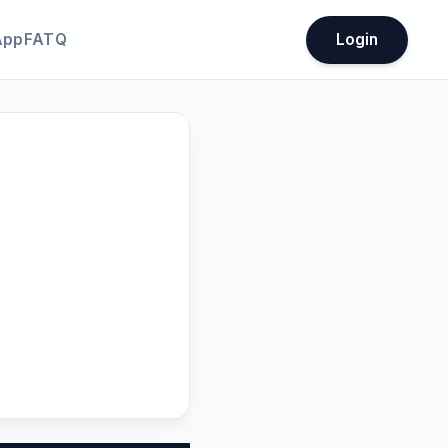
App
FATQ
Login