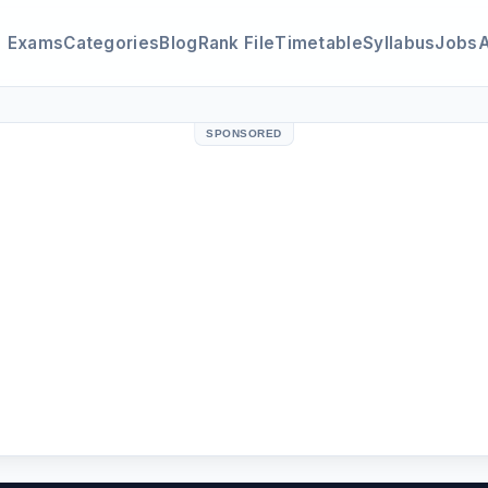
Exams
Categories
Blog
Rank File
Timetable
Syllabus
Jobs
SPONSORED