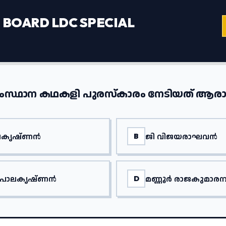
BOARD LDC SPECIAL
ംസ്ഥാന കഥകളി പുരസ്കാരം നേടിയത് ആരാ
ലകൃഷ്ണൻ
ജി വിജയരാഘവൻ
B
ഗോപാലകൃഷ്ണൻ
മണ്ണൂർ രാജകുമാരനു
D