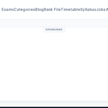
Exams
Categories
Blog
Rank File
Timetable
Syllabus
Jobs
SPONSORED