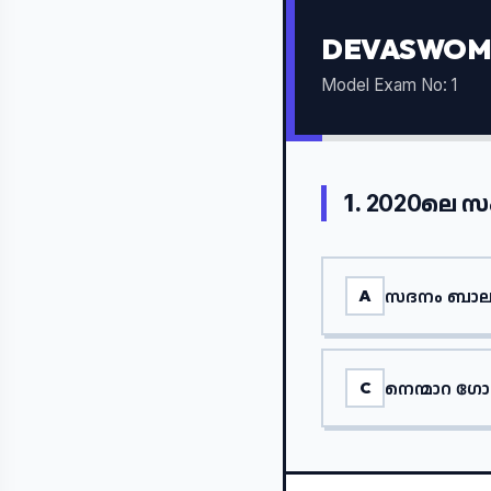
DEVASWOM 
Model Exam No: 1
1.
2020ലെ സ
സദനം ബാ
A
നെന്മാറ 
C