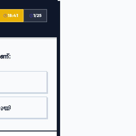
18:41
1/25
ണ്:
ണ്ണി