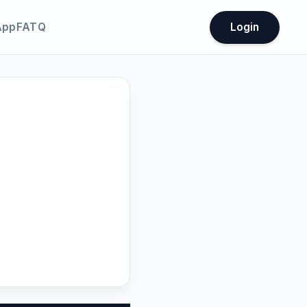
App
FATQ
Login