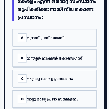
കേരളം എന്ന ഒരൊറ്റ സംസ്ഥാനം
രൂപീകരിക്കാനായി നില കൊണ്ട
പ്രസ്ഥാനം:
മദ്രാസ് പ്രസിഡൻസി
A
ഇന്ത്യൻ നാഷൺ കോൺഗ്രസ്
B
ഐക്യ കേരള പ്രസ്ഥാനം
C
നാട്ടു രാജ്യ പ്രജാ സമ്മേളനം
D